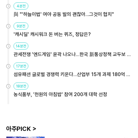
4분전
與 "'하늘이법' 여야 공동 발의 괜찮아…그것이 협치"
9분전
'캐시딜' 캐시워크 돈 버는 퀴즈, 정답은?
14분전
관세전쟁 '엔드게임' 윤곽 나오나…한국 新통상정책 교두보 활
용해야
17분전
섬유패션 글로벌 경쟁력 키운다…산업부 15개 과제 180억 지
원
18분전
농식품부, '천원의 아침밥' 참여 200개 대학 선정
아주PICK >