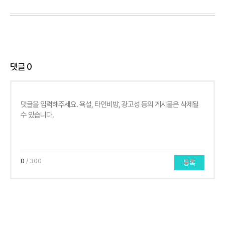
댓글
0
0
/ 300
등록