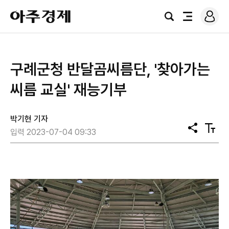
로
아
그
검
전
주
인
색
체
경
메
제
뉴
구례군청 반달곰씨름단, '찾아가는
씨름 교실' 재능기부
박기현 기자
공
텍
입력 2023-07-04 09:33
유
스
트
크
기