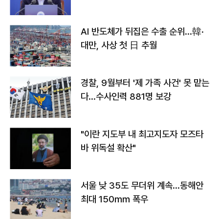
AI 반도체가 뒤집은 수출 순위…韓·
대만, 사상 첫 日 추월
경찰, 9월부터 '제 가족 사건' 못 맡는
다…수사인력 881명 보강
"이란 지도부 내 최고지도자 모즈타
바 위독설 확산"
서울 낮 35도 무더위 계속…동해안
최대 150㎜ 폭우