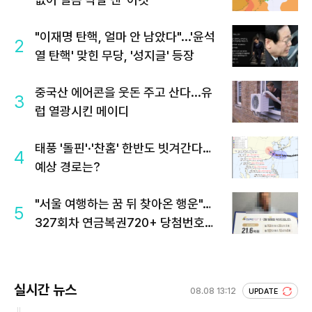
"이재명 탄핵, 얼마 안 남았다"...'윤석
2
열 탄핵' 맞힌 무당, '성지글' 등장
중국산 에어콘을 웃돈 주고 산다...유
3
럽 열광시킨 메이디
태풍 '돌핀'·'찬홈' 한반도 빗겨간다…
4
예상 경로는?
"서울 여행하는 꿈 뒤 찾아온 행운"…
5
327회차 연금복권720+ 당첨번호조
회 주목
실시간 뉴스
08.08 13:12
UPDATE