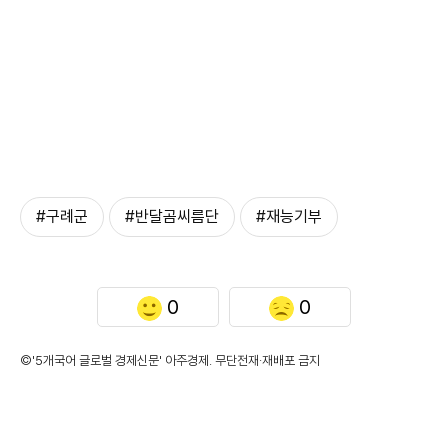
#구례군
#반달곰씨름단
#재능기부
0
0
©'5개국어 글로벌 경제신문' 아주경제. 무단전재·재배포 금지