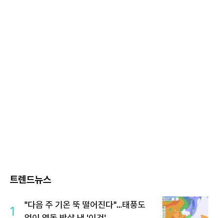
트렌드뉴스
"다음 주 기온 뚝 떨어진다"…태풍도
1
없이 열돔 박살 낸 '이것'