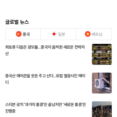
글로벌 뉴스
중국
일본
베트남
희토류 다음은 광모듈…중국이 움켜쥔 새로운 전략자
산
중국산 에어콘을 웃돈 주고 산다...유럽 열광시킨 메이
디
스티븐 로치 '과거의 홍콩'은 끝났지만 '새로운 홍콩'은
진행중