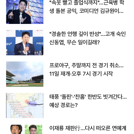
"속옷 빨고 졸업식까지"…근육병 학
생 돌본 공익, 코미디언 김규원이었
다
"경솔한 언행 깊이 반성"…고개 숙인
신동엽, 무슨 일이길래?
프로야구, 주말까지 전 경기 취소…
11일 재개·오후 7시 경기 시작
태풍 '돌핀'·'찬홈' 한반도 빗겨간다…
예상 경로는?
이재룡 재판行…다시 떠오른 연예계