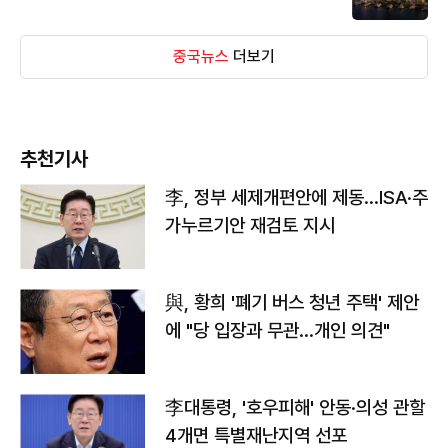
중국뉴스
더보기
추천기사
李, 정부 세제개편안에 제동…ISA·주
가누르기안 재검토 지시
與, 황희 '폐기 버스 청년 주택' 제안
에 "당 입장과 무관…개인 의견"
李대통령, '호우피해' 안동·의성 관할
4개면 특별재난지역 선포