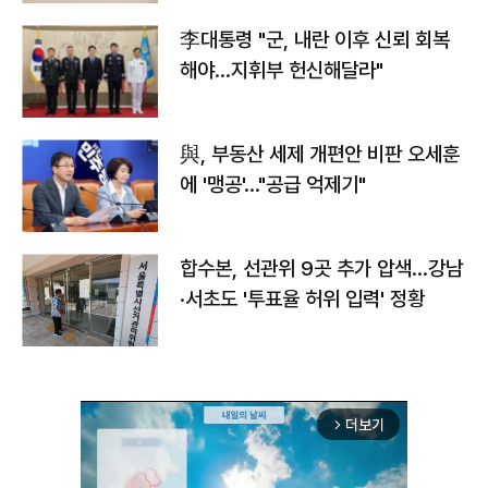
李대통령 "군, 내란 이후 신뢰 회복
해야…지휘부 헌신해달라"
與, 부동산 세제 개편안 비판 오세훈
에 '맹공'…"공급 억제기"
합수본, 선관위 9곳 추가 압색…강남
·서초도 '투표율 허위 입력' 정황
더보기
arrow_forward_ios