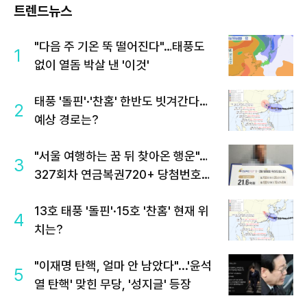
트렌드뉴스
"다음 주 기온 뚝 떨어진다"…태풍도
1
없이 열돔 박살 낸 '이것'
태풍 '돌핀'·'찬홈' 한반도 빗겨간다…
2
예상 경로는?
"서울 여행하는 꿈 뒤 찾아온 행운"…
3
327회차 연금복권720+ 당첨번호조
회 주목
13호 태풍 '돌핀'·15호 '찬홈' 현재 위
4
치는?
"이재명 탄핵, 얼마 안 남았다"...'윤석
5
열 탄핵' 맞힌 무당, '성지글' 등장