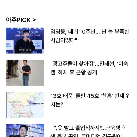
아주PICK >
임영웅, 데뷔 10주년…"난 늘 부족한
사람이었다"
"광고주들이 찾아줘"…진태현, '이숙
캠' 하차 후 근황 공개
13호 태풍 '돌핀'·15호 '찬홈' 현재 위
치는?
"속옷 빨고 졸업식까지"…근육병 학
생 돌본 공익, 코미디언 김규원이었