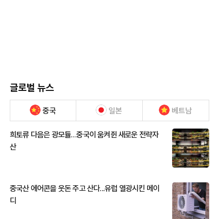
글로벌 뉴스
중국
일본
베트남
희토류 다음은 광모듈…중국이 움켜쥔 새로운 전략자
산
중국산 에어콘을 웃돈 주고 산다...유럽 열광시킨 메이
디