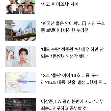
'사고 후 미조치' 사례
"한국산 물은 안마셔"…日 지진 구호
품 보냈더니 비하한 누리꾼
'태도 논란' 정준원 "난 배우 하면 안
되는 사람인가? 생각 했다"
13호 '돌핀' 이어 14호 태풍 '구지
라'·15호 태풍 '찬홈' 발생…현재 위
치와 이동경로는?
이상준, LA 공연 논란에 사과 "너무
죄송…연구하고 공부할 것"