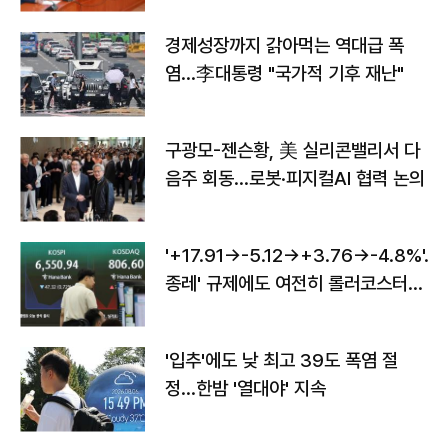
경제성장까지 갉아먹는 역대급 폭
염…李대통령 "국가적 기후 재난"
구광모-젠슨황, 美 실리콘밸리서 다
음주 회동…로봇·피지컬AI 협력 논의
'+17.91→-5.12→+3.76→-4.8%'…'
종레' 규제에도 여전히 롤러코스터
타는 코스피
'입추'에도 낮 최고 39도 폭염 절
정…한밤 '열대야' 지속