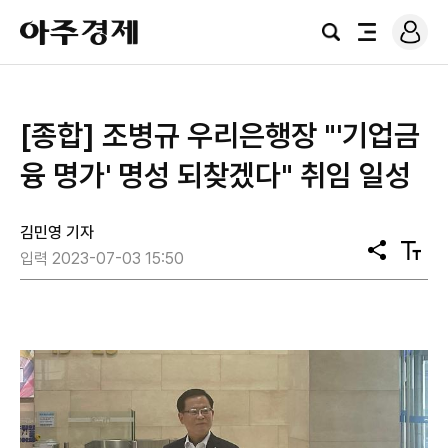
로
아
그
검
전
주
인
색
체
경
메
제
뉴
[종합] 조병규 우리은행장 "'기업금
융 명가' 명성 되찾겠다" 취임 일성
김민영 기자
공
텍
입력 2023-07-03 15:50
유
스
트
크
기