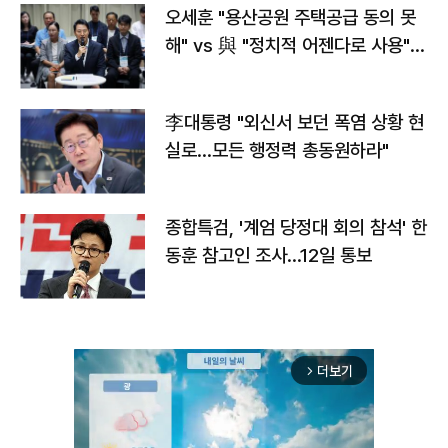
오세훈 "용산공원 주택공급 동의 못
해" vs 與 "정치적 어젠다로 사용"
맞불
李대통령 "외신서 보던 폭염 상황 현
실로…모든 행정력 총동원하라"
종합특검, '계엄 당정대 회의 참석' 한
동훈 참고인 조사...12일 통보
더보기
arrow_forward_ios