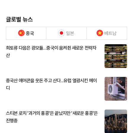
글로벌 뉴스
중국
일본
베트남
희토류 다음은 광모듈…중국이 움켜쥔 새로운 전략자
산
중국산 에어콘을 웃돈 주고 산다...유럽 열광시킨 메이
디
스티븐 로치 '과거의 홍콩'은 끝났지만 '새로운 홍콩'은
진행중