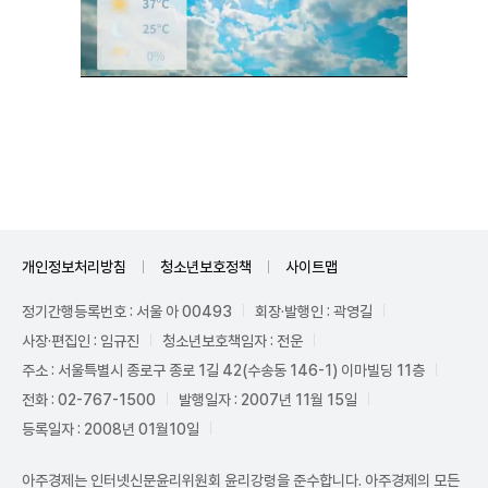
Unmute
개인정보처리방침
청소년보호정책
사이트맵
정기간행등록번호 : 서울 아 00493
회장·발행인 : 곽영길
사장·편집인 : 임규진
청소년보호책임자 : 전운
주소 : 서울특별시 종로구 종로 1길 42(수송동 146-1) 이마빌딩 11층
전화 : 02-767-1500
발행일자 : 2007년 11월 15일
등록일자 : 2008년 01월10일
아주경제는 인터넷신문윤리위원회 윤리강령을 준수합니다. 아주경제의 모든