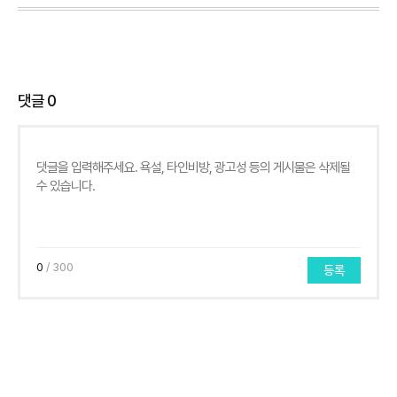
댓글
0
0
/ 300
등록