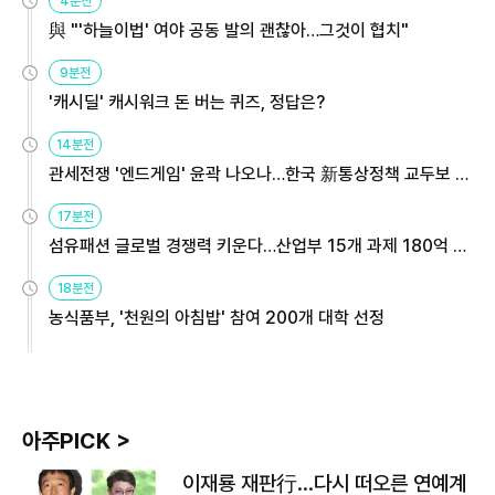
4분전
與 "'하늘이법' 여야 공동 발의 괜찮아…그것이 협치"
9분전
'캐시딜' 캐시워크 돈 버는 퀴즈, 정답은?
14분전
관세전쟁 '엔드게임' 윤곽 나오나…한국 新통상정책 교두보 활
용해야
17분전
섬유패션 글로벌 경쟁력 키운다…산업부 15개 과제 180억 지
원
18분전
농식품부, '천원의 아침밥' 참여 200개 대학 선정
아주PICK >
이재룡 재판行…다시 떠오른 연예계