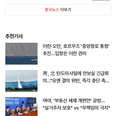
중국뉴스
더보기
추천기사
이란·오만, 호르무즈 '중앙항로 통항'
추진…입항은 이란 관리
靑, 北 탄도미사일에 안보실 긴급회
의…"유엔 결의 위반, 즉각 중단 촉
구"
여야, '부동산 세제 개편안' 공방…
"실거주자 보호" vs "무책임의 극치"