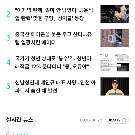
"이재명 탄핵, 얼마 안 남았다"...'윤석
2
열 탄핵' 맞힌 무당, '성지글' 등장
중국산 에어콘을 웃돈 주고 산다...유
3
럽 열광시킨 메이디
국가가 청년 상대로 '통수'?...청년미
4
래적금 12% 준다더니 "응, 오류야"
신남성연대 배인규 대표 사망…인천 아
5
파트서 숨진 채 발견
실시간 뉴스
08.07 06:22
UPDATE