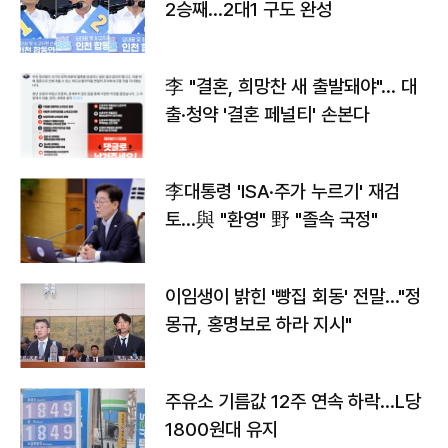
2승째…2대1 구도 완성
李 "결혼, 희망찬 새 출발돼야"… 대
출·청약 '결혼 페널티' 손본다
李대통령 'ISA·주가 누르기' 재검
토…與 "환영" 野 "졸속 국정"
이임생이 밝힌 '빵집 회동' 전말…"정
몽규, 홍명보로 하라 지시"
주유소 기름값 12주 연속 하락…L당
1800원대 유지