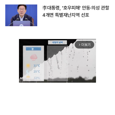
李대통령, '호우피해' 안동·의성 관할
4개면 특별재난지역 선포
더보기
arrow_forward_ios
Unmute