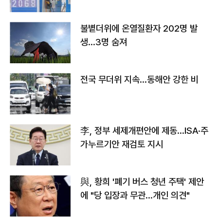
불볕더위에 온열질환자 202명 발
생…3명 숨져
전국 무더위 지속…동해안 강한 비
李, 정부 세제개편안에 제동…ISA·주
가누르기안 재검토 지시
與, 황희 '폐기 버스 청년 주택' 제안
에 "당 입장과 무관…개인 의견"