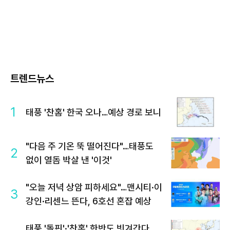
트렌드뉴스
1
태풍 '찬홈' 한국 오나…예상 경로 보니
"다음 주 기온 뚝 떨어진다"…태풍도
2
없이 열돔 박살 낸 '이것'
"오늘 저녁 상암 피하세요"…맨시티·이
3
강인·리센느 뜬다, 6호선 혼잡 예상
태풍 '돌핀'·'찬홈' 한반도 빗겨간다…