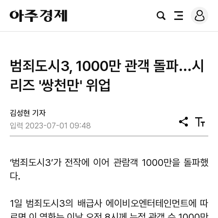
로
아
그
검
전
주
인
색
체
경
메
제
뉴
범죄도시3, 1000만 관객 돌파...시
리즈 '쌍천만' 위업
김성현 기자
공
텍
입력 2023-07-01 09:48
유
스
트
크
기
‘범죄도시3’가 전작에 이어 관람객 1000만을 돌파했
다.
1일 범죄도시3의 배급사 에이비오엔터테인먼트에 따
르면 이 영화는 이날 오전 8시께 누적 관객 수 1000만