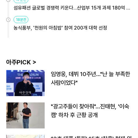
섬유패션 글로벌 경쟁력 키운다…산업부 15개 과제 180억 지
원
18분전
농식품부, '천원의 아침밥' 참여 200개 대학 선정
아주PICK >
임영웅, 데뷔 10주년…"난 늘 부족한
사람이었다"
"광고주들이 찾아줘"…진태현, '이숙
캠' 하차 후 근황 공개