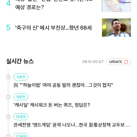
4
예상 경로는?
5
'축구의 신' 메시 부친상…향년 68세
실시간 뉴스
08.10 00:47
UPDATE
4분전
與 "'하늘이법' 여야 공동 발의 괜찮아…그것이 협치"
9분전
'캐시딜' 캐시워크 돈 버는 퀴즈, 정답은?
14분전
관세전쟁 '엔드게임' 윤곽 나오나…한국 新통상정책 교두보 활
용해야
17분전