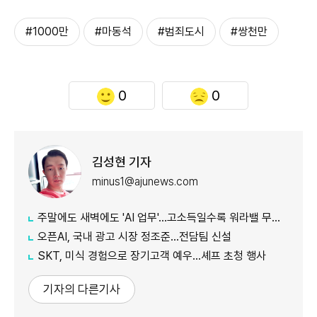
#1000만
#마동석
#범죄도시
#쌍천만
0
0
김성현 기자
minus1@ajunews.com
주말에도 새벽에도 'AI 업무'…고소득일수록 워라밸 무너졌다
오픈AI, 국내 광고 시장 정조준…전담팀 신설
SKT, 미식 경험으로 장기고객 예우…셰프 초청 행사
기자의 다른기사