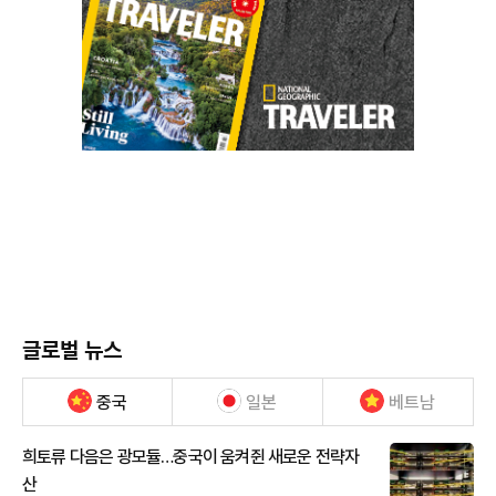
글로벌 뉴스
중국
일본
베트남
희토류 다음은 광모듈…중국이 움켜쥔 새로운 전략자
산