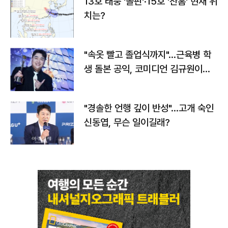
13호 태풍 '돌핀'·15호 '찬홈' 현재 위
치는?
"속옷 빨고 졸업식까지"…근육병 학
생 돌본 공익, 코미디언 김규원이었
다
"경솔한 언행 깊이 반성"…고개 숙인
신동엽, 무슨 일이길래?