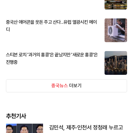
중국산 에어콘을 웃돈 주고 산다...유럽 열광시킨 메이
디
스티븐 로치 '과거의 홍콩'은 끝났지만 '새로운 홍콩'은
진행중
중국뉴스
더보기
추천기사
김민석, 제주·인천서 정청래 누르고