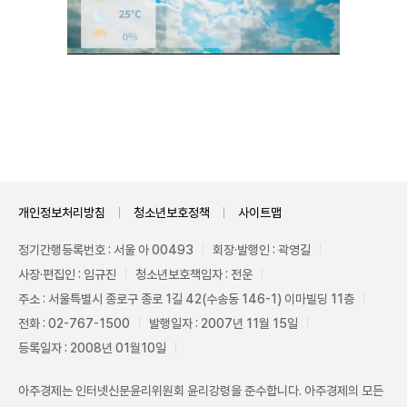
Unmute
개인정보처리방침
청소년보호정책
사이트맵
정기간행등록번호 : 서울 아 00493
회장·발행인 : 곽영길
사장·편집인 : 임규진
청소년보호책임자 : 전운
주소 : 서울특별시 종로구 종로 1길 42(수송동 146-1) 이마빌딩 11층
전화 : 02-767-1500
발행일자 : 2007년 11월 15일
등록일자 : 2008년 01월10일
아주경제는 인터넷신문윤리위원회 윤리강령을 준수합니다. 아주경제의 모든