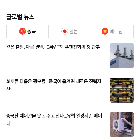
글로벌 뉴스
중국
일본
베트남
같은 출발, 다른 결말...CXMT와 푸젠진화의 첫 단추
희토류 다음은 광모듈…중국이 움켜쥔 새로운 전략자
산
중국산 에어콘을 웃돈 주고 산다...유럽 열광시킨 메이
디