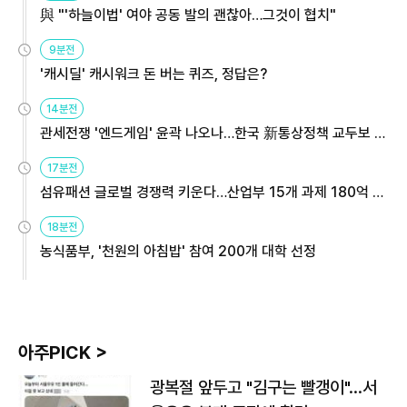
與 "'하늘이법' 여야 공동 발의 괜찮아…그것이 협치"
9분전
'캐시딜' 캐시워크 돈 버는 퀴즈, 정답은?
14분전
관세전쟁 '엔드게임' 윤곽 나오나…한국 新통상정책 교두보 활
용해야
17분전
섬유패션 글로벌 경쟁력 키운다…산업부 15개 과제 180억 지
원
18분전
농식품부, '천원의 아침밥' 참여 200개 대학 선정
아주PICK >
광복절 앞두고 "김구는 빨갱이"…서