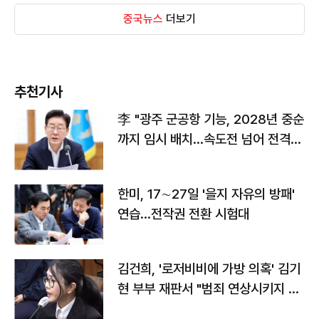
중국뉴스
더보기
추천기사
李 "광주 군공항 기능, 2028년 중순
까지 임시 배치…속도전 넘어 전격
전"
한미, 17∼27일 '을지 자유의 방패'
연습…전작권 전환 시험대
김건희, '로저비비에 가방 의혹' 김기
현 부부 재판서 "범죄 연상시키지 말
라"