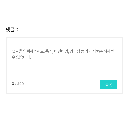
댓글
0
0
/ 300
등록