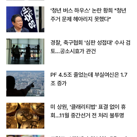
'청년 버스 하우스' 논란 황희 "청년
주거 문제 헤아리지 못했다"
경찰, 축구협회 '심판 성접대' 수사 검
토…공소시효가 관건
PF 4.5조 줄었는데 부실여신은 1.7
조 증가
미 상원, '클래리티법' 표결 없이 휴
회…11월 중간선거 전 처리 불투명