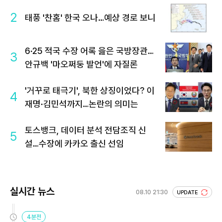
2
태풍 '찬홈' 한국 오나…예상 경로 보니
6·25 적국 수장 어록 읊은 국방장관…
3
안규백 '마오쩌둥 발언'에 자질론
'거꾸로 태극기', 북한 상징이었다? 이
4
재명·김민석까지…논란의 의미는
토스뱅크, 데이터 분석 전담조직 신
5
설…수장에 카카오 출신 선임
실시간 뉴스
08.10 21:30
UPDATE
4분전