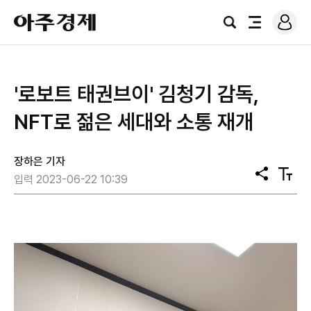
로
아
그
검
전
주
인
색
체
경
메
제
뉴
'로보트 태권브이' 김청기 감독,
NFT로 젊은 세대와 소통 재개
장하은 기자
공
텍
입력 2023-06-22 10:39
유
스
트
크
기