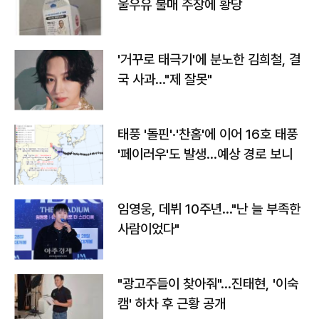
울우유 불매 주장에 황당
'거꾸로 태극기'에 분노한 김희철, 결
국 사과…"제 잘못"
태풍 '돌핀'·'찬홈'에 이어 16호 태풍
'페이러우'도 발생…예상 경로 보니
임영웅, 데뷔 10주년…"난 늘 부족한
사람이었다"
"광고주들이 찾아줘"…진태현, '이숙
캠' 하차 후 근황 공개