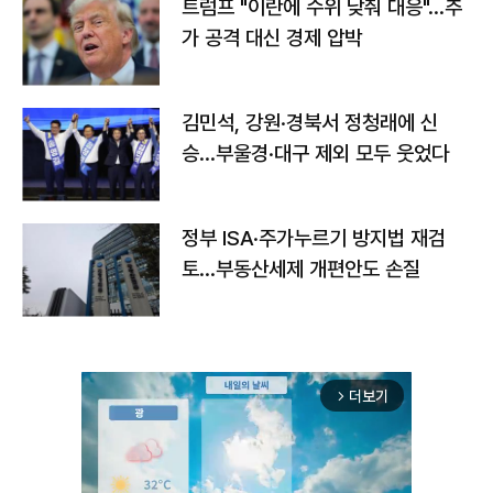
트럼프 "이란에 수위 낮춰 대응"…추
가 공격 대신 경제 압박
김민석, 강원·경북서 정청래에 신
승…부울경·대구 제외 모두 웃었다
정부 ISA·주가누르기 방지법 재검
토…부동산세제 개편안도 손질
더보기
arrow_forward_ios