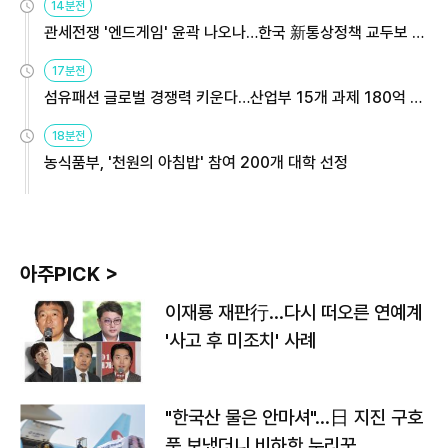
14분전
관세전쟁 '엔드게임' 윤곽 나오나…한국 新통상정책 교두보 활
용해야
17분전
섬유패션 글로벌 경쟁력 키운다…산업부 15개 과제 180억 지
원
18분전
농식품부, '천원의 아침밥' 참여 200개 대학 선정
아주PICK >
이재룡 재판行…다시 떠오른 연예계
'사고 후 미조치' 사례
"한국산 물은 안마셔"…日 지진 구호
품 보냈더니 비하한 누리꾼