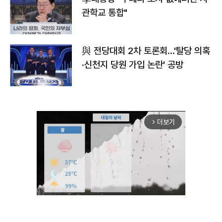
관학교 통합"
與 전당대회 2차 토론회…'탈당 의혹
·신천지 당원 가입 논란' 공방
더보기
arrow_forward_ios