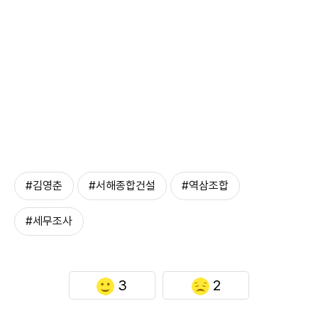
#김영춘
#서해종합건설
#역삼조합
#세무조사
3
2