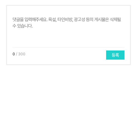
0
/ 300
등록