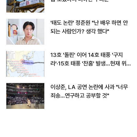
'태도 논란' 정준원 "난 배우 하면 안
되는 사람인가? 생각 했다"
13호 '돌핀' 이어 14호 태풍 '구지
라'·15호 태풍 '찬홈' 발생…현재 위
치와 이동경로는?
이상준, LA 공연 논란에 사과 "너무
죄송…연구하고 공부할 것"