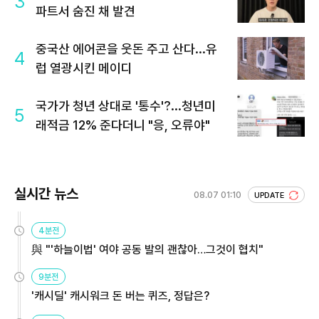
3
파트서 숨진 채 발견
중국산 에어콘을 웃돈 주고 산다...유
4
럽 열광시킨 메이디
국가가 청년 상대로 '통수'?...청년미
5
래적금 12% 준다더니 "응, 오류야"
실시간 뉴스
08.07 01:10
UPDATE
4분전
與 "'하늘이법' 여야 공동 발의 괜찮아…그것이 협치"
9분전
'캐시딜' 캐시워크 돈 버는 퀴즈, 정답은?