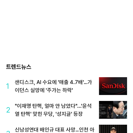
트렌드뉴스
샌디스크, AI 수요에 '매출 4.7배'…가
1
이던스 실망에 '주가는 하락'
"이재명 탄핵, 얼마 안 남았다"...'윤석
2
열 탄핵' 맞힌 무당, '성지글' 등장
신남성연대 배인규 대표 사망…인천 아