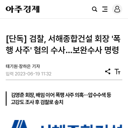
로
아
그
검
전
주
인
색
체
경
메
제
뉴
[단독] 검찰, 서해종합건설 회장 '폭
행 사주' 혐의 수사…보완수사 명령
태기원·장하은 기자
공
텍
입력 2023-06-19 11:32
유
스
트
크
기
김영춘 회장, 배임 이어 폭행 사주 의혹⋯압수수색 등
고강도 조사 후 검찰로 송치