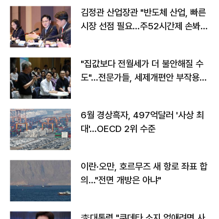
김정관 산업장관 "반도체 산업, 빠른
시장 선점 필요…주52시간제 손봐
야"
"집값보다 전월세가 더 불안해질 수
도"…전문가들, 세제개편안 부작용
우려
6월 경상흑자, 497억달러 '사상 최
대'…OECD 2위 수준
이란·오만, 호르무즈 새 항로 좌표 합
의…"전면 개방은 아냐"
李대통령 "쿠데타 소지 없애려면 사