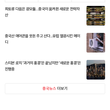
희토류 다음은 광모듈…중국이 움켜쥔 새로운 전략자
산
중국산 에어콘을 웃돈 주고 산다...유럽 열광시킨 메이
디
스티븐 로치 '과거의 홍콩'은 끝났지만 '새로운 홍콩'은
진행중
중국뉴스
더보기