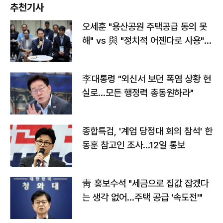
추천기사
오세훈 "용산공원 주택공급 동의 못
해" vs 與 "정치적 어젠다로 사용"
맞불
李대통령 "외신서 보던 폭염 상황 현
실로…모든 행정력 총동원하라"
종합특검, '계엄 당정대 회의 참석' 한
동훈 참고인 조사...12일 통보
靑 홍보수석 "세금으로 집값 잡겠다
는 생각 없어…주택 공급 '속도전'"