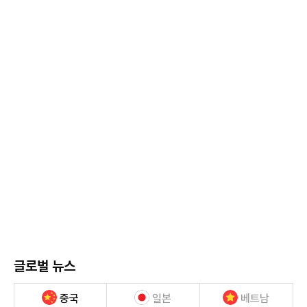
글로벌 뉴스
중국
일본
베트남