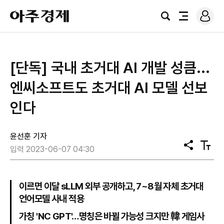
로
아
그
검
전
주
인
색
체
경
메
제
뉴
[단독] 국내 초거대 AI 개발 성큼...
엔씨소프트도 초거대 AI 모델 선보
인다
윤선훈 기자
공
텍
입력 2023-06-07 04:30
유
스
트
크
기
이르면 이달 sLLM 외부 공개하고, 7~8월 자체 초거대
언어모델 사내 적용
가칭 'NC GPT'…명칭은 바뀔 가능성 크지만 韓 게임사