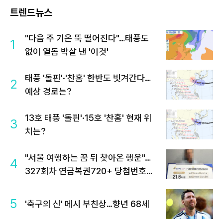
트렌드뉴스
"다음 주 기온 뚝 떨어진다"…태풍도
1
없이 열돔 박살 낸 '이것'
태풍 '돌핀'·'찬홈' 한반도 빗겨간다…
2
예상 경로는?
13호 태풍 '돌핀'·15호 '찬홈' 현재 위
3
치는?
"서울 여행하는 꿈 뒤 찾아온 행운"…
4
327회차 연금복권720+ 당첨번호조
회 주목
5
'축구의 신' 메시 부친상…향년 68세