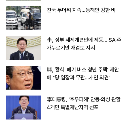
전국 무더위 지속…동해안 강한 비
李, 정부 세제개편안에 제동…ISA·주
가누르기안 재검토 지시
與, 황희 '폐기 버스 청년 주택' 제안
에 "당 입장과 무관…개인 의견"
李대통령, '호우피해' 안동·의성 관할
4개면 특별재난지역 선포