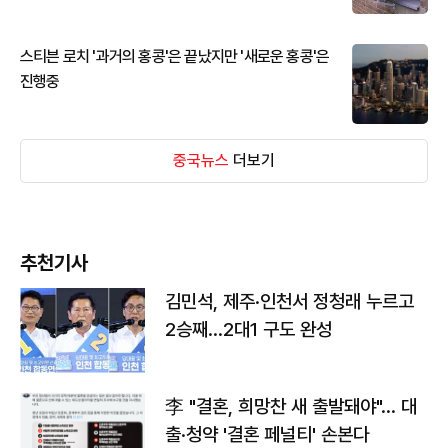
스티븐 로치 '과거의 홍콩'은 끝났지만 '새로운 홍콩'은
진행중
중국뉴스
더보기
추천기사
김민석, 제주·인천서 정청래 누르고
2승째…2대1 구도 완성
李 "결혼, 희망찬 새 출발돼야"… 대
출·청약 '결혼 페널티' 손본다