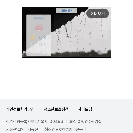
더보기
arrow_forward_ios
Unmute
개인정보처리방침
청소년보호정책
사이트맵
정기간행등록번호 : 서울 아 00493
회장·발행인 : 곽영길
사장·편집인 : 임규진
청소년보호책임자 : 전운