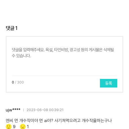
댓글
1
0
/ 300
등록
ujw****
2023-06-08 00:39:21
엔씨 먼 개수작이야 먼 ai야? 사기쳐먹으려고 개수작을하는구나
Like/Dislike
공
비
9
1