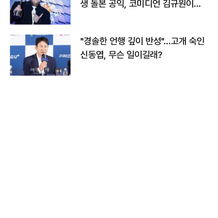
생 돌본 공익, 코미디언 김규원이었
다
"경솔한 언행 깊이 반성"…고개 숙인
신동엽, 무슨 일이길래?