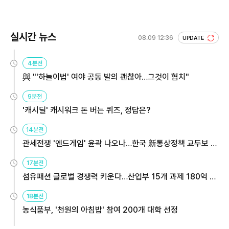
실시간 뉴스
08.09 12:36
UPDATE
4분전
與 "'하늘이법' 여야 공동 발의 괜찮아…그것이 협치"
9분전
'캐시딜' 캐시워크 돈 버는 퀴즈, 정답은?
14분전
관세전쟁 '엔드게임' 윤곽 나오나…한국 新통상정책 교두보 활
용해야
17분전
섬유패션 글로벌 경쟁력 키운다…산업부 15개 과제 180억 지
원
18분전
농식품부, '천원의 아침밥' 참여 200개 대학 선정