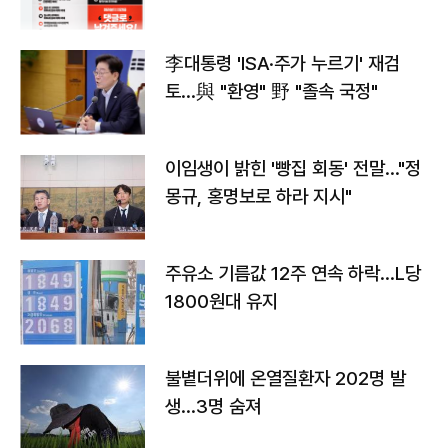
李대통령 'ISA·주가 누르기' 재검
토…與 "환영" 野 "졸속 국정"
이임생이 밝힌 '빵집 회동' 전말…"정
몽규, 홍명보로 하라 지시"
주유소 기름값 12주 연속 하락…L당
1800원대 유지
불볕더위에 온열질환자 202명 발
생…3명 숨져