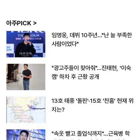
아주PICK >
임영웅, 데뷔 10주년…"난 늘 부족한
사람이었다"
"광고주들이 찾아줘"…진태현, '이숙
캠' 하차 후 근황 공개
13호 태풍 '돌핀'·15호 '찬홈' 현재 위
치는?
"속옷 빨고 졸업식까지"…근육병 학