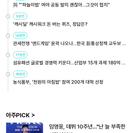
與 "'하늘이법' 여야 공동 발의 괜찮아…그것이 협치"
9분전
'캐시딜' 캐시워크 돈 버는 퀴즈, 정답은?
14분전
관세전쟁 '엔드게임' 윤곽 나오나…한국 新통상정책 교두보 활
용해야
17분전
섬유패션 글로벌 경쟁력 키운다…산업부 15개 과제 180억 지
원
18분전
농식품부, '천원의 아침밥' 참여 200개 대학 선정
아주PICK >
임영웅, 데뷔 10주년…"난 늘 부족한