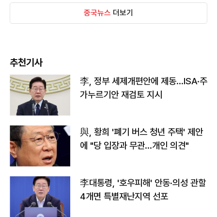
중국뉴스
더보기
추천기사
李, 정부 세제개편안에 제동…ISA·주
가누르기안 재검토 지시
與, 황희 '폐기 버스 청년 주택' 제안
에 "당 입장과 무관…개인 의견"
李대통령, '호우피해' 안동·의성 관할
4개면 특별재난지역 선포