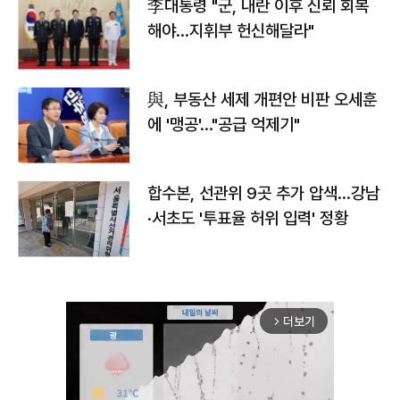
李대통령 "군, 내란 이후 신뢰 회복
해야…지휘부 헌신해달라"
與, 부동산 세제 개편안 비판 오세훈
에 '맹공'…"공급 억제기"
합수본, 선관위 9곳 추가 압색…강남
·서초도 '투표율 허위 입력' 정황
더보기
arrow_forward_ios