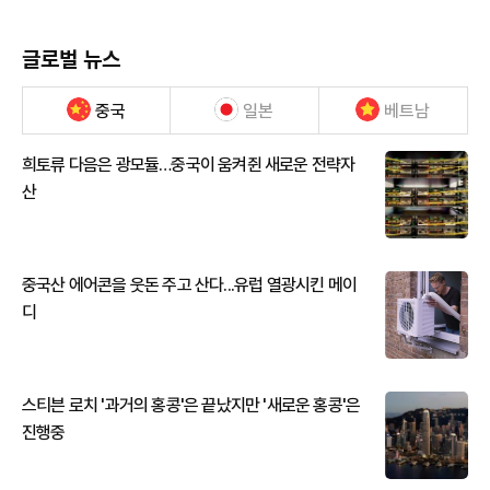
글로벌 뉴스
중국
일본
베트남
희토류 다음은 광모듈…중국이 움켜쥔 새로운 전략자
산
중국산 에어콘을 웃돈 주고 산다...유럽 열광시킨 메이
디
스티븐 로치 '과거의 홍콩'은 끝났지만 '새로운 홍콩'은
진행중