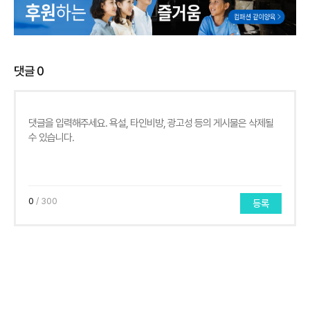
댓글
0
0
/ 300
등록