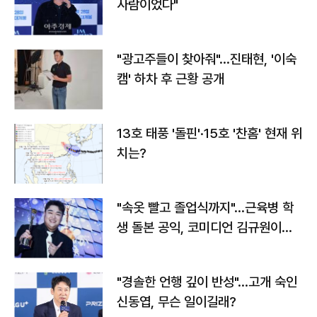
사람이었다"
"광고주들이 찾아줘"…진태현, '이숙
캠' 하차 후 근황 공개
13호 태풍 '돌핀'·15호 '찬홈' 현재 위
치는?
"속옷 빨고 졸업식까지"…근육병 학
생 돌본 공익, 코미디언 김규원이었
다
"경솔한 언행 깊이 반성"…고개 숙인
신동엽, 무슨 일이길래?