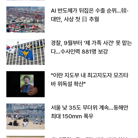
AI 반도체가 뒤집은 수출 순위…韓·
대만, 사상 첫 日 추월
경찰, 9월부터 '제 가족 사건' 못 맡는
다…수사인력 881명 보강
"이란 지도부 내 최고지도자 모즈타
바 위독설 확산"
서울 낮 35도 무더위 계속…동해안
최대 150㎜ 폭우