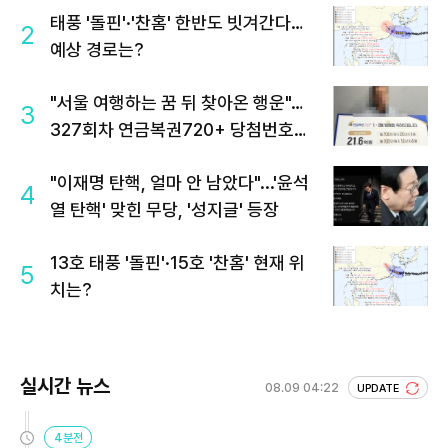
태풍 '돌핀'·'찬홈' 한반도 빗겨간다…
2
예상 경로는?
"서울 여행하는 꿈 뒤 찾아온 행운"…
3
327회차 연금복권720+ 당첨번호조
회 주목
"이재명 탄핵, 얼마 안 남았다"...'윤석
4
열 탄핵' 맞힌 무당, '성지글' 등장
13호 태풍 '돌핀'·15호 '찬홈' 현재 위
5
치는?
실시간 뉴스
08.09 04:22
UPDATE
4분전