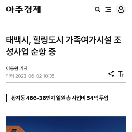
로
아
그
검
전
주
인
색
체
경
메
제
뉴
태백시, 힐링도시 가족여가시설 조
성사업 순항 중
이동원 기자
공
텍
입력 2023-06-02 10:35
유
스
트
크
기
황지동 466-36번지 일원 총 사업비 54억 투입