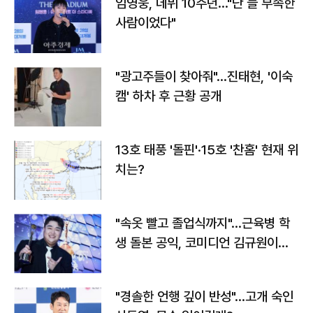
임영웅, 데뷔 10주년…"난 늘 부족한
사람이었다"
"광고주들이 찾아줘"…진태현, '이숙
캠' 하차 후 근황 공개
13호 태풍 '돌핀'·15호 '찬홈' 현재 위
치는?
"속옷 빨고 졸업식까지"…근육병 학
생 돌본 공익, 코미디언 김규원이었
다
"경솔한 언행 깊이 반성"…고개 숙인