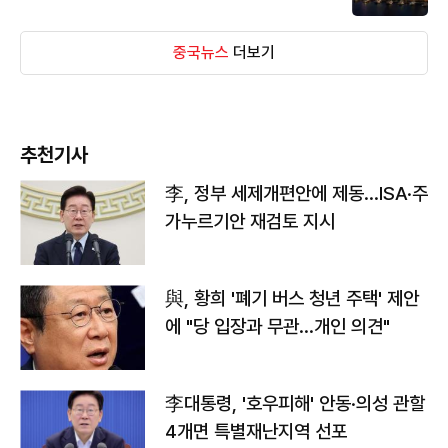
중국뉴스
더보기
추천기사
李, 정부 세제개편안에 제동…ISA·주
가누르기안 재검토 지시
與, 황희 '폐기 버스 청년 주택' 제안
에 "당 입장과 무관…개인 의견"
李대통령, '호우피해' 안동·의성 관할
4개면 특별재난지역 선포