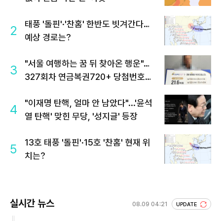
태풍 '돌핀'·'찬홈' 한반도 빗겨간다…
2
예상 경로는?
"서울 여행하는 꿈 뒤 찾아온 행운"…
3
327회차 연금복권720+ 당첨번호조
회 주목
"이재명 탄핵, 얼마 안 남았다"...'윤석
4
열 탄핵' 맞힌 무당, '성지글' 등장
13호 태풍 '돌핀'·15호 '찬홈' 현재 위
5
치는?
실시간 뉴스
08.09 04:21
UPDATE