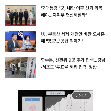
李대통령 "군, 내란 이후 신뢰 회복
해야…지휘부 헌신해달라"
與, 부동산 세제 개편안 비판 오세훈
에 '맹공'…"공급 억제기"
합수본, 선관위 9곳 추가 압색…강남
·서초도 '투표율 허위 입력' 정황
더보기
arrow_forward_ios