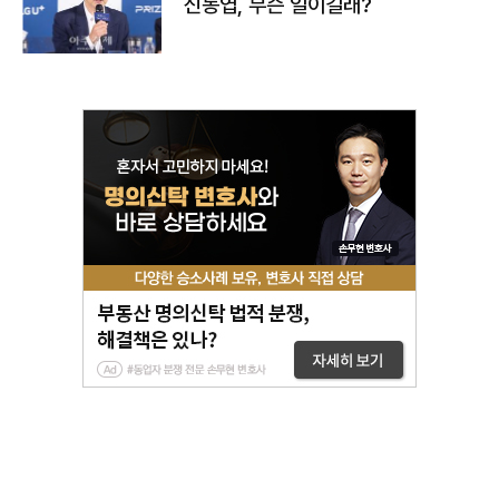
신동엽, 무슨 일이길래?