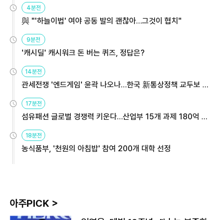
4분전
與 "'하늘이법' 여야 공동 발의 괜찮아…그것이 협치"
9분전
'캐시딜' 캐시워크 돈 버는 퀴즈, 정답은?
14분전
관세전쟁 '엔드게임' 윤곽 나오나…한국 新통상정책 교두보 활
용해야
17분전
섬유패션 글로벌 경쟁력 키운다…산업부 15개 과제 180억 지
원
18분전
농식품부, '천원의 아침밥' 참여 200개 대학 선정
아주PICK >