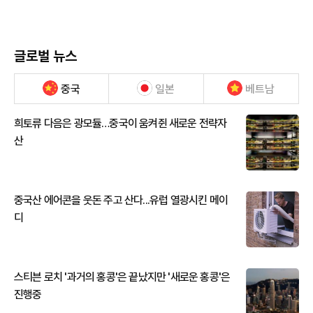
글로벌 뉴스
중국
일본
베트남
희토류 다음은 광모듈…중국이 움켜쥔 새로운 전략자
산
중국산 에어콘을 웃돈 주고 산다...유럽 열광시킨 메이
디
스티븐 로치 '과거의 홍콩'은 끝났지만 '새로운 홍콩'은
진행중