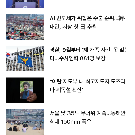
AI 반도체가 뒤집은 수출 순위…韓·
대만, 사상 첫 日 추월
경찰, 9월부터 '제 가족 사건' 못 맡는
다…수사인력 881명 보강
"이란 지도부 내 최고지도자 모즈타
바 위독설 확산"
서울 낮 35도 무더위 계속…동해안
최대 150㎜ 폭우