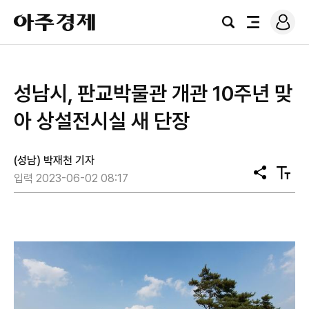
로
아
그
검
전
주
인
색
체
경
메
제
뉴
성남시, 판교박물관 개관 10주년 맞
아 상설전시실 새 단장
(성남) 박재천 기자
공
텍
입력 2023-06-02 08:17
유
스
트
크
기