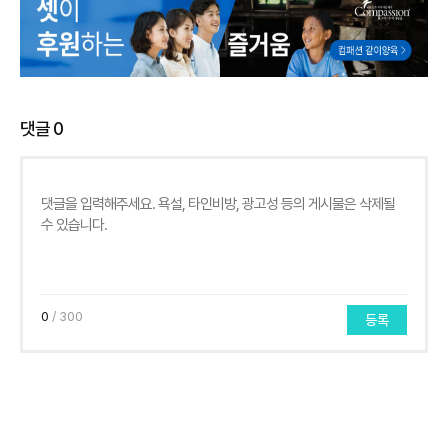
댓글
0
0
/ 300
등록