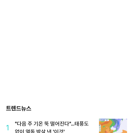
트렌드뉴스
"다음 주 기온 뚝 떨어진다"…태풍도
1
없이 열돔 박살 낸 '이것'