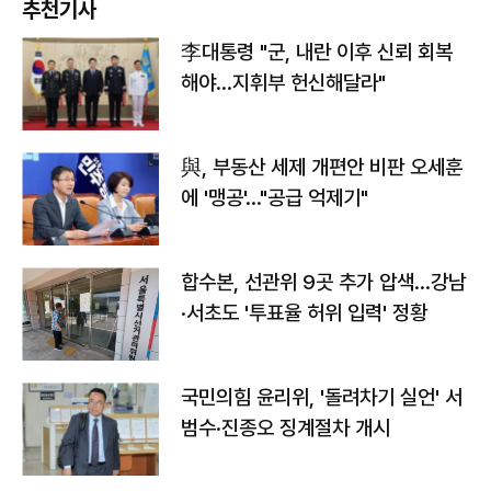
추천기사
李대통령 "군, 내란 이후 신뢰 회복
해야…지휘부 헌신해달라"
與, 부동산 세제 개편안 비판 오세훈
에 '맹공'…"공급 억제기"
합수본, 선관위 9곳 추가 압색…강남
·서초도 '투표율 허위 입력' 정황
국민의힘 윤리위, '돌려차기 실언' 서
범수·진종오 징계절차 개시