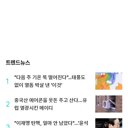
트렌드뉴스
"다음 주 기온 뚝 떨어진다"…태풍도
1
없이 열돔 박살 낸 '이것'
중국산 에어콘을 웃돈 주고 산다...유
2
럽 열광시킨 메이디
"이재명 탄핵, 얼마 안 남았다"...'윤석
3