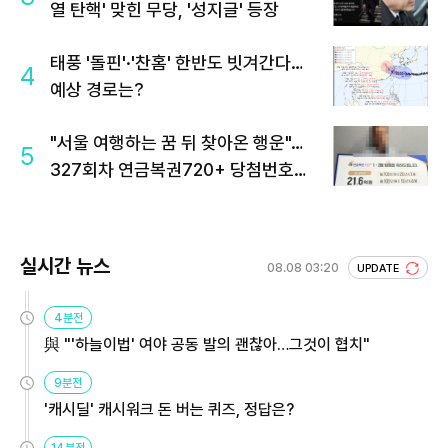
열 탄핵' 맞힌 무당, '성지글' 등장
태풍 '돌핀'·'찬홈' 한반도 빗겨간다…
4
예상 경로는?
"서울 여행하는 꿈 뒤 찾아온 행운"…
5
327회차 연금복권720+ 당첨번호조
회 주목
실시간 뉴스
08.08 03:20
UPDATE
4분전
與 "'하늘이법' 여야 공동 발의 괜찮아…그것이 협치"
9분전
'캐시딜' 캐시워크 돈 버는 퀴즈, 정답은?