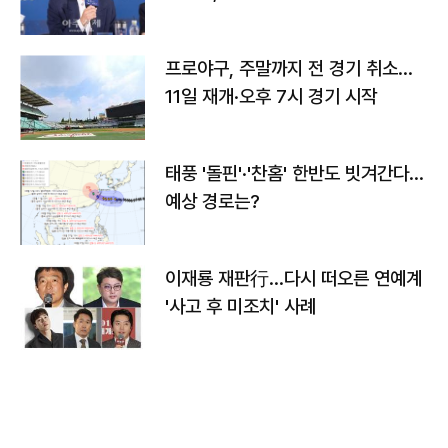
프로야구, 주말까지 전 경기 취소…
11일 재개·오후 7시 경기 시작
태풍 '돌핀'·'찬홈' 한반도 빗겨간다…
예상 경로는?
이재룡 재판行…다시 떠오른 연예계
'사고 후 미조치' 사례