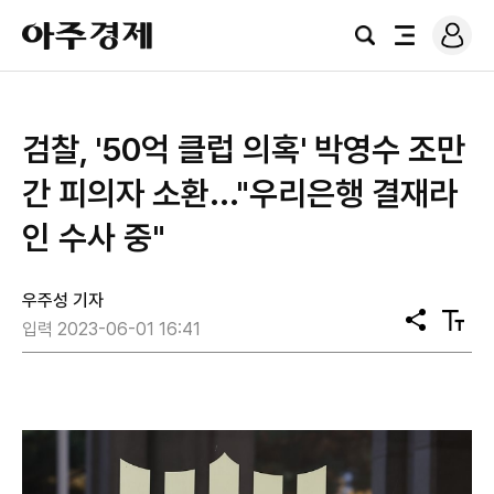
로
아
그
검
전
주
인
색
체
경
메
제
뉴
검찰, '50억 클럽 의혹' 박영수 조만
간 피의자 소환..."우리은행 결재라
인 수사 중"
우주성 기자
공
텍
입력 2023-06-01 16:41
유
스
트
크
기