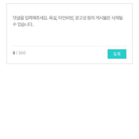
0
/ 300
등록