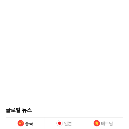
글로벌 뉴스
중국
일본
베트남