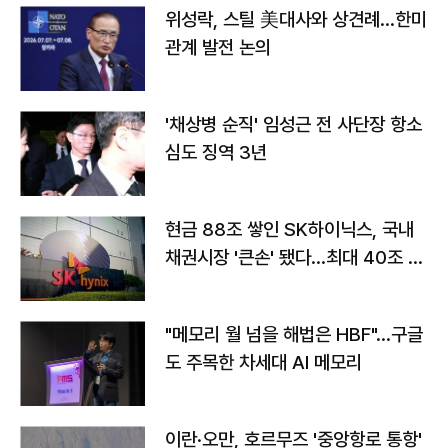
위성락, 스틸 美대사와 상견례…한미
관계 발전 논의
'채상병 순직' 임성근 전 사단장 항소
심도 징역 3년
현금 88조 쌓인 SK하이닉스, 국내
채권시장 '큰손' 됐다…최대 40조 투
자
"메모리 월 넘을 해법은 HBF"…구글
도 주목한 차세대 AI 메모리
이란·오만, 호르무즈 '중앙항로 통항'