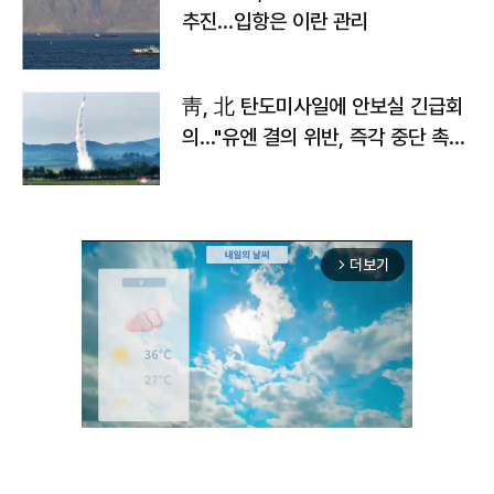
추진…입항은 이란 관리
靑, 北 탄도미사일에 안보실 긴급회
의…"유엔 결의 위반, 즉각 중단 촉
구"
더보기
arrow_forward_ios
Mute