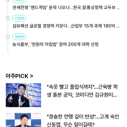
14분전
관세전쟁 '엔드게임' 윤곽 나오나…한국 新통상정책 교두보 활
용해야
17분전
섬유패션 글로벌 경쟁력 키운다…산업부 15개 과제 180억 지
원
18분전
농식품부, '천원의 아침밥' 참여 200개 대학 선정
아주PICK >
"속옷 빨고 졸업식까지"…근육병 학
생 돌본 공익, 코미디언 김규원이었
다
"경솔한 언행 깊이 반성"…고개 숙인
신동엽, 무슨 일이길래?