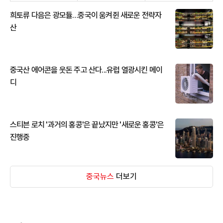
희토류 다음은 광모듈…중국이 움켜쥔 새로운 전략자
산
중국산 에어콘을 웃돈 주고 산다...유럽 열광시킨 메이
디
스티븐 로치 '과거의 홍콩'은 끝났지만 '새로운 홍콩'은
진행중
중국뉴스
더보기