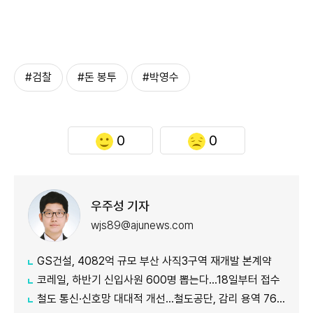
#검찰
#돈 봉투
#박영수
0
0
우주성 기자
wjs89@ajunews.com
GS건설, 4082억 규모 부산 사직3구역 재개발 본계약
코레일, 하반기 신입사원 600명 뽑는다…18일부터 접수
철도 통신·신호망 대대적 개선…철도공단, 감리 용역 761억원 발주