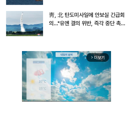
靑, 北 탄도미사일에 안보실 긴급회
의…"유엔 결의 위반, 즉각 중단 촉
구"
더보기
arrow_forward_ios
Unmute