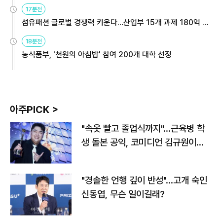
용해야
17분전
섬유패션 글로벌 경쟁력 키운다…산업부 15개 과제 180억 지
원
18분전
농식품부, '천원의 아침밥' 참여 200개 대학 선정
아주PICK >
"속옷 빨고 졸업식까지"…근육병 학
생 돌본 공익, 코미디언 김규원이었
다
"경솔한 언행 깊이 반성"…고개 숙인
신동엽, 무슨 일이길래?