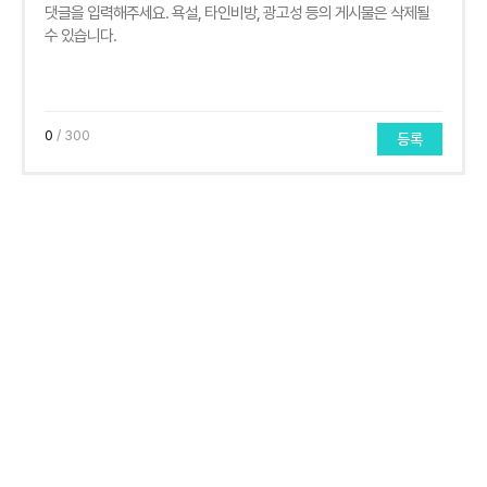
0
/ 300
등록