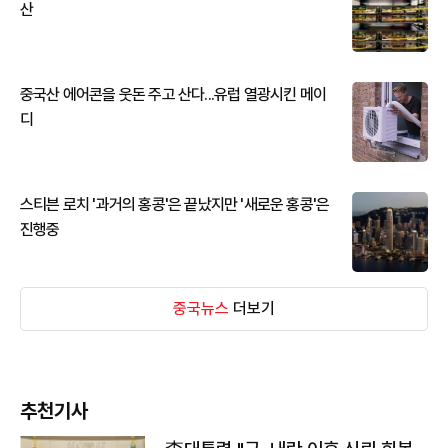
산
중국산 에어콘을 웃돈 주고 산다...유럽 열광시킨 메이
디
스티븐 로치 '과거의 홍콩'은 끝났지만 '새로운 홍콩'은
진행중
중국뉴스
더보기
추천기사