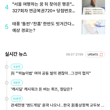
"서울 여행하는 꿈 뒤 찾아온 행운"…
4
327회차 연금복권720+ 당첨번호조
회 주목
태풍 '돌핀'·'찬홈' 한반도 빗겨간다…
5
예상 경로는?
실시간 뉴스
08.07 21:56
UPDATE
4분전
與 "'하늘이법' 여야 공동 발의 괜찮아…그것이 협치"
9분전
'캐시딜' 캐시워크 돈 버는 퀴즈, 정답은?
14분전
관세전쟁 '엔드게임' 윤곽 나오나…한국 新통상정책 교두보 활