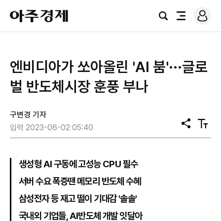
로
아
그
검
전
주
인
색
체
경
메
제
뉴
엔비디아가 쏘아올린 'AI 붐'···글로
벌 반도체시장 훈풍 부나
구변경 기자
공
텍
입력 2023-06-02 05:40
유
스
트
크
기
생성형 AI 구동에 고성능 CPU 필수
서버 수요 폭증땐 메모리 반도체 수혜
삼성전자 등 재고 떨이 기대감 '솔솔'
국내외 기업들, AI반도체 개발 잇달아