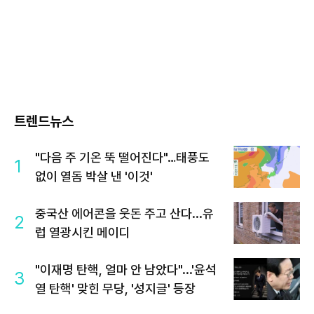
트렌드뉴스
"다음 주 기온 뚝 떨어진다"…태풍도
1
없이 열돔 박살 낸 '이것'
중국산 에어콘을 웃돈 주고 산다...유
2
럽 열광시킨 메이디
"이재명 탄핵, 얼마 안 남았다"...'윤석
3
열 탄핵' 맞힌 무당, '성지글' 등장