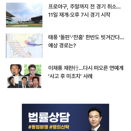
프로야구, 주말까지 전 경기 취소…
11일 재개·오후 7시 경기 시작
태풍 '돌핀'·'찬홈' 한반도 빗겨간다…
예상 경로는?
이재룡 재판行…다시 떠오른 연예계
'사고 후 미조치' 사례