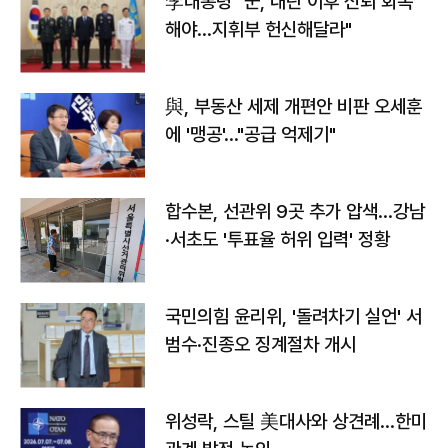
李대통령 "군, 내란 이후 신뢰 회복
해야…지휘부 헌신해달라"
與, 부동산 세제 개편안 비판 오세훈
에 '맹공'…"공급 억제기"
합수본, 선관위 9곳 추가 압색…강남
·서초도 '투표율 허위 입력' 정황
국민의힘 윤리위, '돌려차기 실언' 서
범수·진종오 징계절차 개시
위성락, 스틸 美대사와 상견례…한미