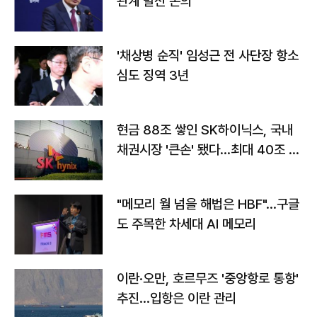
관계 발전 논의
'채상병 순직' 임성근 전 사단장 항소
심도 징역 3년
현금 88조 쌓인 SK하이닉스, 국내
채권시장 '큰손' 됐다…최대 40조 투
자
"메모리 월 넘을 해법은 HBF"…구글
도 주목한 차세대 AI 메모리
이란·오만, 호르무즈 '중앙항로 통항'
추진…입항은 이란 관리