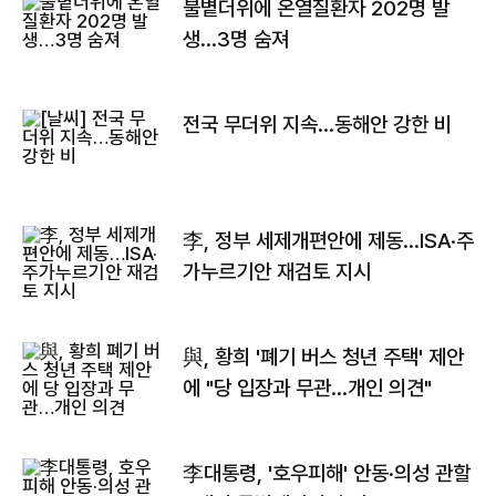
불볕더위에 온열질환자 202명 발
생…3명 숨져
전국 무더위 지속…동해안 강한 비
李, 정부 세제개편안에 제동…ISA·주
가누르기안 재검토 지시
與, 황희 '폐기 버스 청년 주택' 제안
에 "당 입장과 무관…개인 의견"
李대통령, '호우피해' 안동·의성 관할