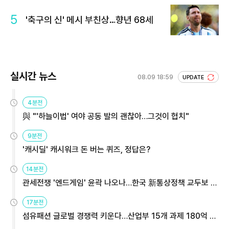
5
'축구의 신' 메시 부친상…향년 68세
실시간 뉴스
08.09 18:59
UPDATE
4분전
與 "'하늘이법' 여야 공동 발의 괜찮아…그것이 협치"
9분전
'캐시딜' 캐시워크 돈 버는 퀴즈, 정답은?
14분전
관세전쟁 '엔드게임' 윤곽 나오나…한국 新통상정책 교두보 활
용해야
17분전
섬유패션 글로벌 경쟁력 키운다…산업부 15개 과제 180억 지
원