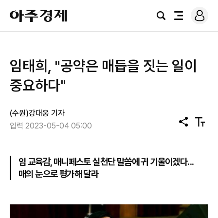
로
아
그
검
전
주
인
색
체
경
메
제
뉴
임태희, "공약은 매듭을 짓는 일이
중요하다"
(수원)강대웅 기자
공
텍
입력 2023-05-04 05:00
유
스
트
크
기
임 교육감, 매니페스토 실천단 말씀에 귀 기울이겠다...
매의 눈으로 평가해 달라