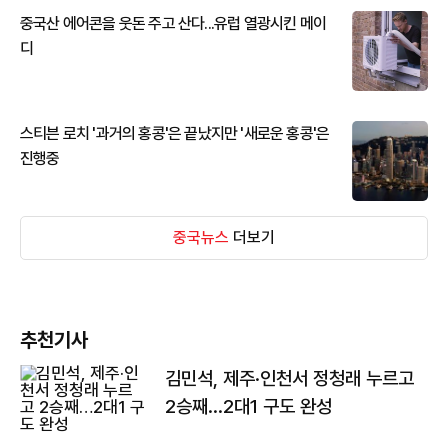
중국산 에어콘을 웃돈 주고 산다...유럽 열광시킨 메이
디
스티븐 로치 '과거의 홍콩'은 끝났지만 '새로운 홍콩'은
진행중
중국뉴스
더보기
추천기사
김민석, 제주·인천서 정청래 누르고
2승째…2대1 구도 완성