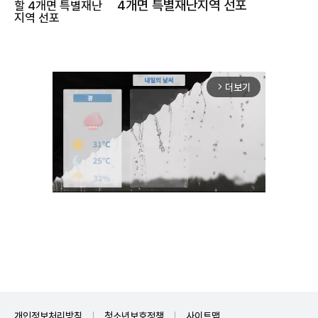
4개면 특별재난지역 선포
더보기
arrow_forward_ios
Unmute
개인정보처리방침
청소년보호정책
사이트맵