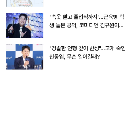
"속옷 빨고 졸업식까지"…근육병 학
생 돌본 공익, 코미디언 김규원이었
다
"경솔한 언행 깊이 반성"…고개 숙인
신동엽, 무슨 일이길래?