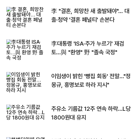
李 "결혼, 희망찬 새 출발돼야"… 대
출·청약 '결혼 페널티' 손본다
李대통령 'ISA·주가 누르기' 재검
토…與 "환영" 野 "졸속 국정"
이임생이 밝힌 '빵집 회동' 전말…"정
몽규, 홍명보로 하라 지시"
주유소 기름값 12주 연속 하락…L당
1800원대 유지