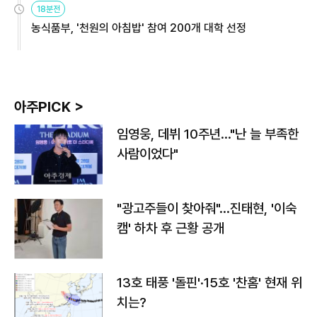
18분전
농식품부, '천원의 아침밥' 참여 200개 대학 선정
아주PICK >
임영웅, 데뷔 10주년…"난 늘 부족한
사람이었다"
"광고주들이 찾아줘"…진태현, '이숙
캠' 하차 후 근황 공개
13호 태풍 '돌핀'·15호 '찬홈' 현재 위
치는?