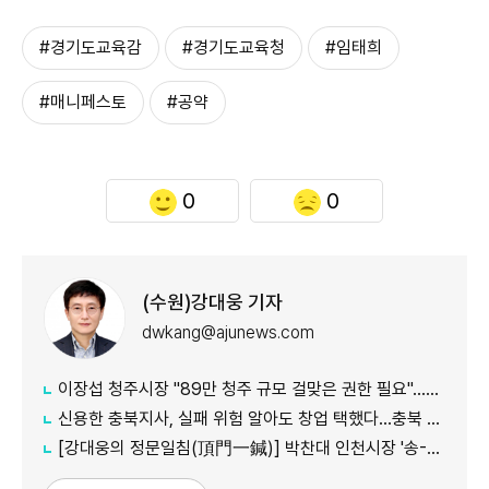
#경기도교육감
#경기도교육청
#임태희
#매니페스토
#공약
0
0
(수원)강대웅 기자
dwkang@ajunews.com
이장섭 청주시장 "89만 청주 규모 걸맞은 권한 필요"...특례시 지정 정부에 건의
신용한 충북지사, 실패 위험 알아도 창업 택했다...충북 미래 위한 절박한 선택
[강대웅의 정문일침(頂門一鍼)] 박찬대 인천시장 '송-송' 라인 구축, 본격 정무 진용( 陣容) 갖추기 나서