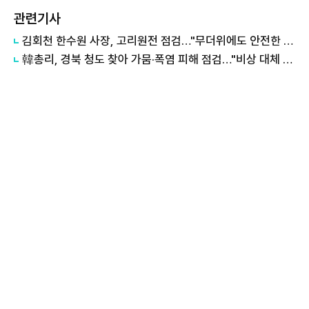
관련기사
김회천 한수원 사장, 고리원전 점검…"무더위에도 안전한 작업환경 중요"
韓총리, 경북 청도 찾아 가뭄·폭염 피해 점검…"비상 대체 수원 적극 활용"