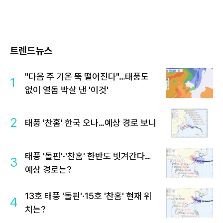
트렌드뉴스
"다음 주 기온 뚝 떨어진다"…태풍도
1
없이 열돔 박살 낸 '이것'
2
태풍 '찬홈' 한국 오나…예상 경로 보니
태풍 '돌핀'·'찬홈' 한반도 빗겨간다…
3
예상 경로는?
13호 태풍 '돌핀'·15호 '찬홈' 현재 위
4
치는?