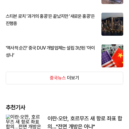
스티븐 로치 '과거의 홍콩'은 끝났지만 '새로운 홍콩'은
진행중
'역사적 순간' 중국 DUV 개발업체는 설립 3년된 '아이
성나'
중국뉴스
더보기
추천기사
이란·오만, 호르무즈 새 항로 좌표 합
의…"전면 개방은 아냐"