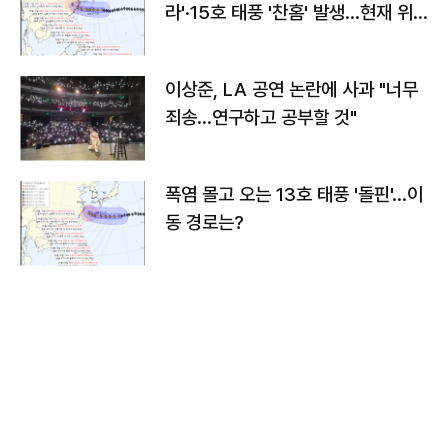
라'·15호 태풍 '찬홈' 발생…현재 위
치와 이동경로는?
이상준, LA 공연 논란에 사과 "너무
죄송…연구하고 공부할 것"
폭염 몰고 오는 13호 태풍 '돌핀'…이
동 경로는?