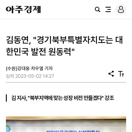
로
아
그
검
전
주
인
색
체
경
메
제
뉴
김동연, "경기북부특별자치도는 대
한민국 발전 원동력"
(수원)강대웅·차우열 기자
공
텍
입력 2023-05-02 14:27
유
스
트
크
기
김 지사, "북부지역에 맞는 성장 비전 만들겠다" 강조