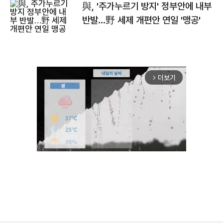
與, '주가누르기 방지' 정부안에 내부
반발…野 세제 개편안 연일 '맹공'
더보기
arrow_forward_ios
Unmute