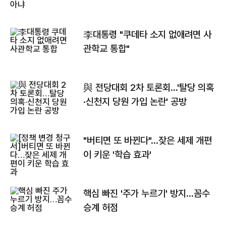
李대통령 "쿠데타 소지 없애려면 사
관학교 통합"
與 전당대회 2차 토론회…'탈당 의혹
·신천지 당원 가입 논란' 공방
"버티면 또 바뀐다"…잦은 세제 개편
이 키운 '학습 효과'
핵심 빠진 '주가 누르기' 방지…꼼수
승계 허점