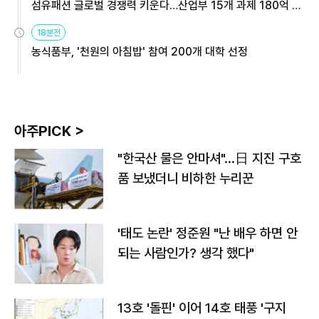
섬유패션 글로벌 경쟁력 키운다…산업부 15개 과제 180억 지
원
18분전
농식품부, '천원의 아침밥' 참여 200개 대학 선정
아주PICK >
"한국산 물은 안마셔"…日 지진 구호
품 보냈더니 비하한 누리꾼
'태도 논란' 정준원 "난 배우 하면 안
되는 사람인가? 생각 했다"
13호 '돌핀' 이어 14호 태풍 '구지