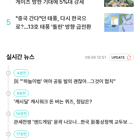
게이츠 방한 기대에 5%대 강세
"중국 간다"던 태풍, 다시 한국으
5
로?...13호 태풍 '돌핀' 방향 급전환
실시간 뉴스
08.06 12:51
UPDATE
4분전
與 "'하늘이법' 여야 공동 발의 괜찮아…그것이 협치"
9분전
'캐시딜' 캐시워크 돈 버는 퀴즈, 정답은?
14분전
관세전쟁 '엔드게임' 윤곽 나오나…한국 新통상정책 교두보 활
용해야
17분전