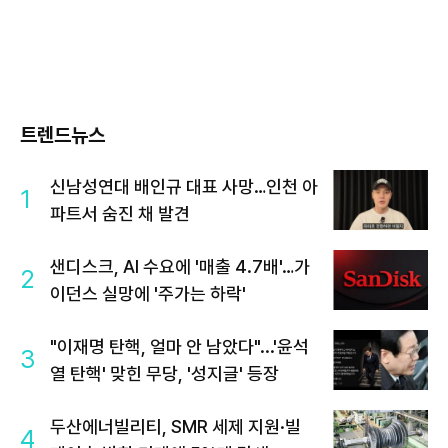
트렌드뉴스
신남성연대 배인규 대표 사망…인천 아
1
파트서 숨진 채 발견
샌디스크, AI 수요에 '매출 4.7배'…가
2
이던스 실망에 '주가는 하락'
"이재명 탄핵, 얼마 안 남았다"...'윤석
3
열 탄핵' 맞힌 무당, '성지글' 등장
두산에너빌리티, SMR 세제 지원·빌
4