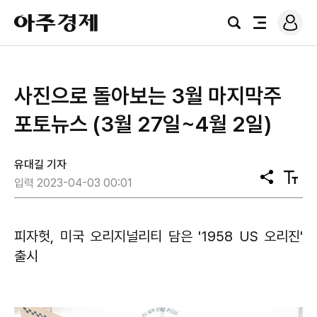
로
아
그
검
전
주
인
색
체
경
메
제
뉴
사진으로 돌아보는 3월 마지막주
포토뉴스 (3월 27일~4월 2일)
유대길 기자
공
텍
입력 2023-04-03 00:01
유
스
트
크
기
피자헛, 미국 오리지널리티 담은 '1958 US 오리진'
출시