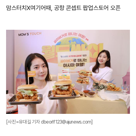
맘스터치X여기어때, 공항 콘셉트 팝업스토어 오픈​
[사진=유대길 기자 dbeorlf123@ajunews.com]