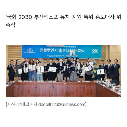
​'국회 2030 부산엑스포 유치 지원 특위 홍보대사 위
촉식'​
[사진=유대길 기자 dbeorlf123@ajunews.com]