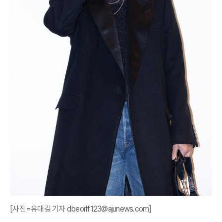
[사진=유대길 기자 dbeorlf123@ajunews.com]