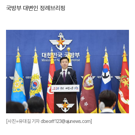
국방부 대변인 정례브리핑
[사진=유대길 기자 dbeorlf123@ajunews.com]