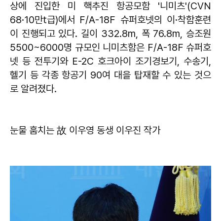
상에 진입한 미 핵추진 항공모함 '니미츠'(CVN
68·10만t급)에서 F/A-18F 슈퍼호넷의 이·착함훈련
이 진행되고 있다. 길이 332.8m, 폭 76.8m, 승조원
5500~6000명 규모인 니미츠함은 F/A-18F 슈퍼호
넷 등 전투기와 E-2C 호크아이 조기경보기, 수송기,
헬기 등 각종 항공기 90여 대을 탑재할 수 있는 것으
로 알려졌다.
눈물 훔치는 故 이우영 동생 이우진 작가​