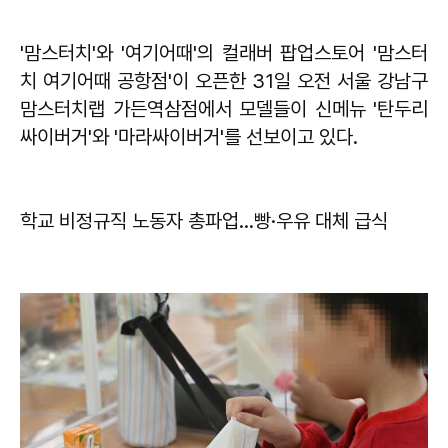
'맘스터치'와 '여기어때'의 컬래버 팝업스토어 '맘스터
치 여기어때 공항점'이 오픈한 31일 오전 서울 강남구
맘스터치랩 가든역삼점에서 모델들이 신메뉴 '탄두리
싸이버거'와 '마라싸이버거'를 선보이고 있다.
학교 비정규직 노동자 총파업…빵·우유 대체 급식​