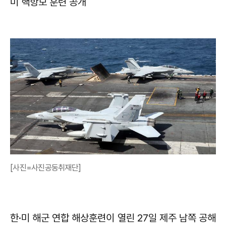
미 핵항모 훈련 공개
[사진=사진공동취재단]
한·미 해군 연합 해상훈련이 열린 27일 제주 남쪽 공해