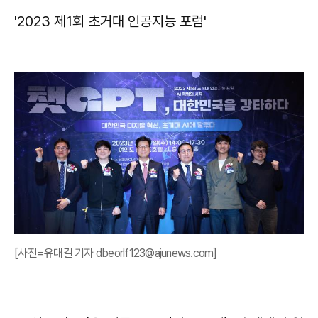
'2023 제1회 초거대 인공지능 포럼'​
[사진=유대길 기자 dbeorlf123@ajunews.com]