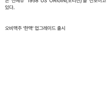
은 신메뉴 '1958 US ORIGIN(오리진)'을 선보이고
있다.
오비맥주 ‘한맥’ 업그레이드 출시​