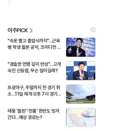
아주PICK
"속옷 빨고 졸업식까지"…근육
병 학생 돌본 공익, 코미디언 김
규원이었다
"경솔한 언행 깊이 반성"…고개
숙인 신동엽, 무슨 일이길래?
프로야구, 주말까지 전 경기 취
소…11일 재개·오후 7시 경기
시작
태풍 '돌핀'·'찬홈' 한반도 빗겨
간다…예상 경로는?