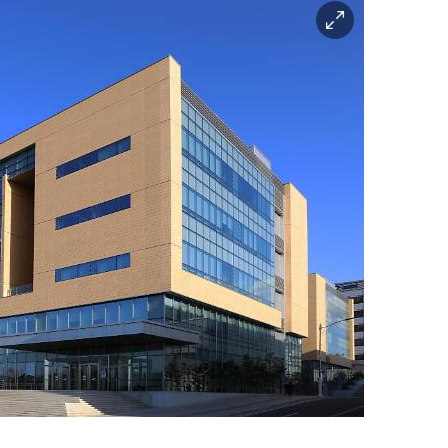
이
미
지
확
대