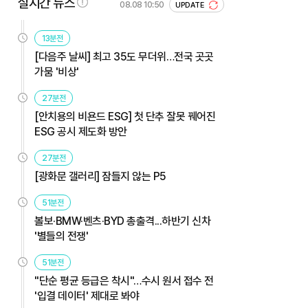
실시간 뉴스
08.08 10:50
UPDATE
13분전
[다음주 날씨] 최고 35도 무더위…전국 곳곳
가뭄 '비상'
27분전
[안치용의 비욘드 ESG] 첫 단추 잘못 꿰어진
ESG 공시 제도화 방안
27분전
[광화문 갤러리] 잠들지 않는 P5
51분전
볼보·BMW·벤츠·BYD 총출격...하반기 신차
'별들의 전쟁'
51분전
"단순 평균 등급은 착시"…수시 원서 접수 전
'입결 데이터' 제대로 봐야