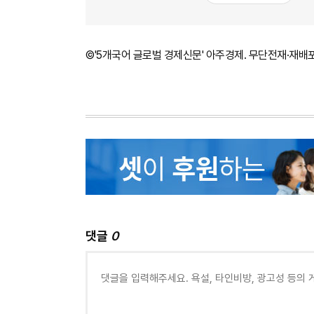
©'5개국어 글로벌 경제신문' 아주경제. 무단전재·재배
댓글
0