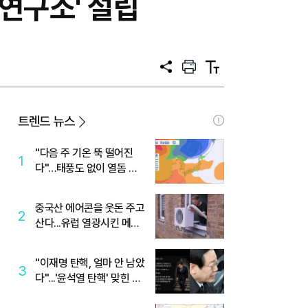
 연구소' 설립
공
프
텍
유
린
스
트
트
크
기
트렌드 뉴스
"다음 주 기온 뚝 떨어진
1
다"…태풍도 없이 열돔 박
살 낸 '이것'
중국산 에어콘을 웃돈 주고
2
산다...유럽 열광시킨 메이
디
"이재명 탄핵, 얼마 안 남았
3
다"...'윤석열 탄핵' 맞힌 무
당, '성지글' 등장