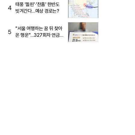
태풍 '돌핀'·'찬홈' 한반도
4
빗겨간다…예상 경로는?
"서울 여행하는 꿈 뒤 찾아
5
온 행운"…327회차 연금
복권720+ 당첨번호조회
주목