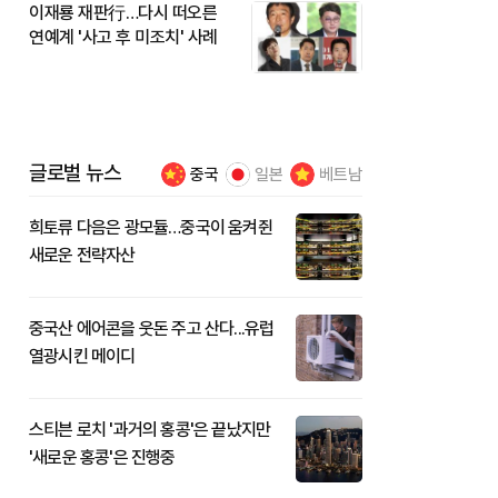
이재룡 재판行…다시 떠오른
연예계 '사고 후 미조치' 사례
글로벌 뉴스
중국
일본
베트남
희토류 다음은 광모듈…중국이 움켜쥔
새로운 전략자산
중국산 에어콘을 웃돈 주고 산다...유럽
열광시킨 메이디
스티븐 로치 '과거의 홍콩'은 끝났지만
'새로운 홍콩'은 진행중