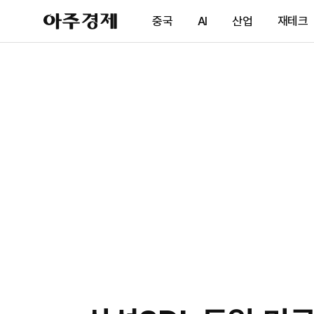
아
중국
AI
산업
재테크
주
경
제