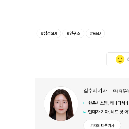
#삼성SDI
#연구소
#R&D
김수지 기자
sujiq@
한온시스템, 캐나다서 
현대차·기아, 레드 닷 
기자의 다른기사