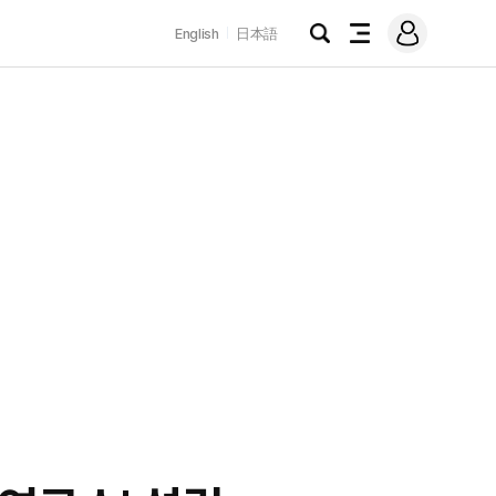
로
English
日本語
그
검
전
인
색
체
메
뉴