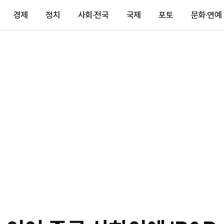
경제
정치
사회·전국
국제
포토
문화·연예