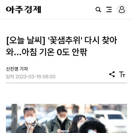
로
아
그
검
전
주
인
색
체
경
메
제
뉴
[오늘 날씨] '꽃샘추위' 다시 찾아
와...아침 기온 0도 안팎
신진영 기자
공
텍
입력 2023-03-16 06:00
유
스
트
크
기