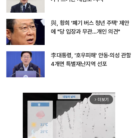
與, 황희 '폐기 버스 청년 주택' 제안
에 "당 입장과 무관…개인 의견"
李대통령, '호우피해' 안동·의성 관할
4개면 특별재난지역 선포
더보기
arrow_forward_ios