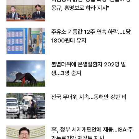
몽규, 홍명보로 하라 지시"
주유소 기름값 12주 연속 하락…L당
1800원대 유지
불볕더위에 온열질환자 202명 발
생…3명 숨져
전국 무더위 지속…동해안 강한 비
李, 정부 세제개편안에 제동…ISA·주
가누르기안 재검토 지시