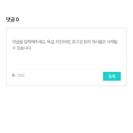
댓글
0
0
/ 300
등록