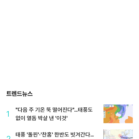
트렌드뉴스
"다음 주 기온 뚝 떨어진다"…태풍도
1
없이 열돔 박살 낸 '이것'
태풍 '돌핀'·'찬홈' 한반도 빗겨간다…
2