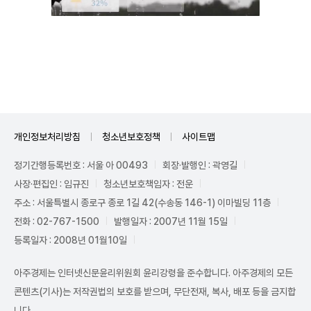
Unmute
개인정보처리방침
청소년보호정책
사이트맵
정기간행등록번호 : 서울 아 00493
회장·발행인 : 곽영길
사장·편집인 : 임규진
청소년보호책임자 : 전운
주소 : 서울특별시 종로구 종로 1길 42(수송동 146-1) 이마빌딩 11층
전화 : 02-767-1500
발행일자 : 2007년 11월 15일
등록일자 : 2008년 01월10일
아주경제는 인터넷신문윤리위원회 윤리강령을 준수합니다. 아주경제의 모든
콘텐츠(기사)는 저작권법의 보호를 받으며, 무단전재, 복사, 배포 등을 금지합
니다.