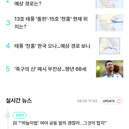
예상 경로는?
13호 태풍 '돌핀'·15호 '찬홈' 현재 위
3
치는?
4
태풍 '찬홈' 한국 오나…예상 경로 보니
5
'축구의 신' 메시 부친상…향년 68세
실시간 뉴스
08.09 17:40
UPDATE
4분전
與 "'하늘이법' 여야 공동 발의 괜찮아…그것이 협치"