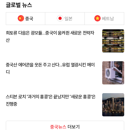
글로벌 뉴스
중국
일본
베트남
희토류 다음은 광모듈…중국이 움켜쥔 새로운 전략자
산
중국산 에어콘을 웃돈 주고 산다...유럽 열광시킨 메이
디
스티븐 로치 '과거의 홍콩'은 끝났지만 '새로운 홍콩'은
진행중
중국뉴스
더보기