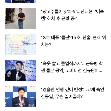
"광고주들이 찾아줘"…진태현, '이숙
캠' 하차 후 근황 공개
13호 태풍 '돌핀'·15호 '찬홈' 현재 위
치는?
"속옷 빨고 졸업식까지"…근육병 학
생 돌본 공익, 코미디언 김규원이었
다
"경솔한 언행 깊이 반성"…고개 숙인
신동엽, 무슨 일이길래?