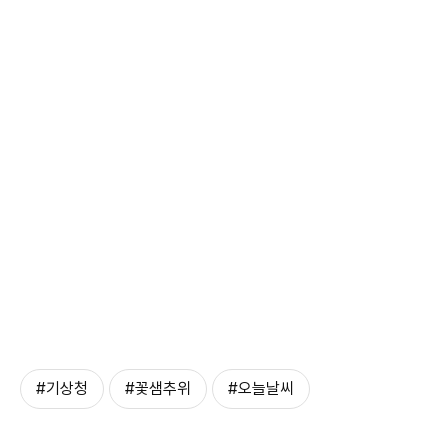
#기상청
#꽃샘추위
#오늘날씨