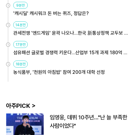
9분전
'캐시딜' 캐시워크 돈 버는 퀴즈, 정답은?
14분전
관세전쟁 '엔드게임' 윤곽 나오나…한국 新통상정책 교두보 활
용해야
17분전
섬유패션 글로벌 경쟁력 키운다…산업부 15개 과제 180억 지
원
18분전
농식품부, '천원의 아침밥' 참여 200개 대학 선정
아주PICK >
임영웅, 데뷔 10주년…"난 늘 부족한
사람이었다"