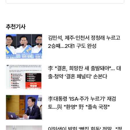
추천기사
김민석, 제주·인천서 정청래 누르고
2승째…2대1 구도 완성
李 "결혼, 희망찬 새 출발돼야"… 대
출·청약 '결혼 페널티' 손본다
李대통령 'ISA·주가 누르기' 재검
토…與 "환영" 野 "졸속 국정"
이임생이 밝힌 '빵집 회동' 전말…"정