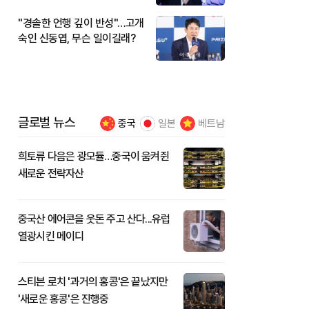
"경솔한 언행 깊이 반성"…고개
숙인 신동엽, 무슨 일이길래?
글로벌 뉴스
중국
일본
베트남
희토류 다음은 광모듈…중국이 움켜쥔
새로운 전략자산
중국산 에어콘을 웃돈 주고 산다...유럽
열광시킨 메이디
스티븐 로치 '과거의 홍콩'은 끝났지만
'새로운 홍콩'은 진행중