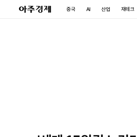
아
중국
AI
산업
재테크
주
경
제