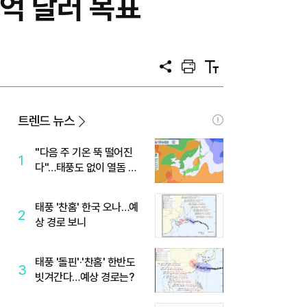
0억 달러 목표
공
프
텍
유
린
스
트
트
크
기
트렌드 뉴스
"다음 주 기온 뚝 떨어진
1
다"…태풍도 없이 열돔 박
살 낸 '이것'
태풍 '찬홈' 한국 오나…예
2
상 경로 보니
태풍 '돌핀'·'찬홈' 한반도
3
빗겨간다…예상 경로는?