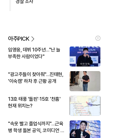
경찰 조사
아주PICK
임영웅, 데뷔 10주년…"난 늘
부족한 사람이었다"
"광고주들이 찾아줘"…진태현,
'이숙캠' 하차 후 근황 공개
13호 태풍 '돌핀'·15호 '찬홈'
현재 위치는?
"속옷 빨고 졸업식까지"…근육
병 학생 돌본 공익, 코미디언 김
규원이었다