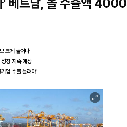
다' 베트남, 올 수출액 400
규모 크게 늘어나
 성장 지속 예상
종기업 수출 늘려야"
이
미
지
확