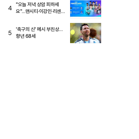
"오늘 저녁 상암 피하세
4
요"…맨시티·이강인·리센느
뜬다, 6호선 혼잡 예상
'축구의 신' 메시 부친상…
5
향년 68세