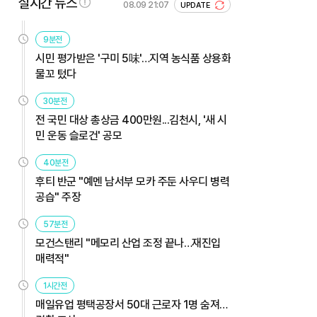
실시간 뉴스
08.09 21:07
UPDATE
9분전
시민 평가받은 '구미 5味'…지역 농식품 상용화
물꼬 텄다
30분전
전 국민 대상 총상금 400만원...김천시, '새 시
민 운동 슬로건' 공모
40분전
후티 반군 "예멘 남서부 모카 주둔 사우디 병력
공습" 주장
57분전
모건스탠리 "메모리 산업 조정 끝나…재진입
매력적"
1시간전
매일유업 평택공장서 50대 근로자 1명 숨져…