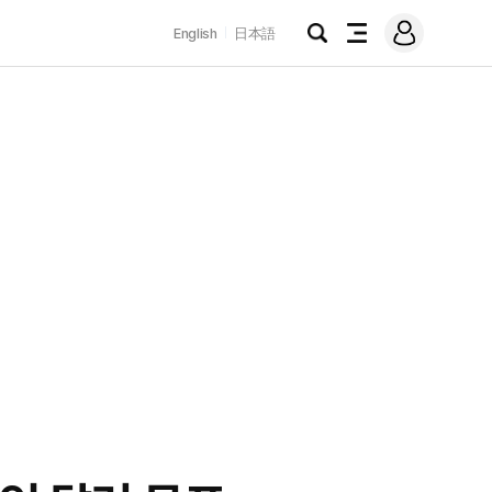
로
English
日本語
그
검
전
인
색
체
메
뉴