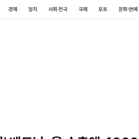
경제
정치
사회·전국
국제
포토
문화·연예