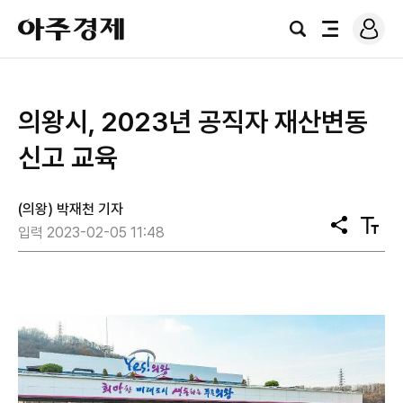
로
아
그
검
전
주
인
색
체
경
메
제
뉴
의왕시, 2023년 공직자 재산변동
신고 교육
(의왕) 박재천 기자
공
텍
입력 2023-02-05 11:48
유
스
트
크
기