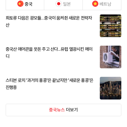
중국
일본
베트남
희토류 다음은 광모듈…중국이 움켜쥔 새로운 전략자
산
중국산 에어콘을 웃돈 주고 산다...유럽 열광시킨 메이
디
스티븐 로치 '과거의 홍콩'은 끝났지만 '새로운 홍콩'은
진행중
중국뉴스
더보기