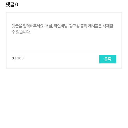
댓글
0
0
/ 300
등록