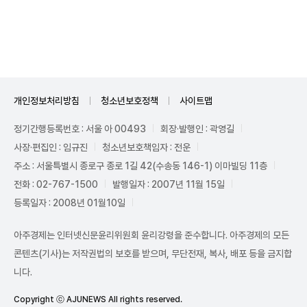
Unmute
개인정보처리방침
청소년보호정책
사이트맵
정기간행등록번호 : 서울 아 00493
회장·발행인 : 곽영길
사장·편집인 : 임규진
청소년보호책임자 : 전운
주소 : 서울특별시 종로구 종로 1길 42(수송동 146-1) 이마빌딩 11층
전화 : 02-767-1500
발행일자 : 2007년 11월 15일
등록일자 : 2008년 01월10일
아주경제는 인터넷신문윤리위원회 윤리강령을 준수합니다. 아주경제의 모든
콘텐츠(기사)는 저작권법의 보호를 받으며, 무단전재, 복사, 배포 등을 금지합
니다.
Copyright ⓒ AJUNEWS All rights reserved.