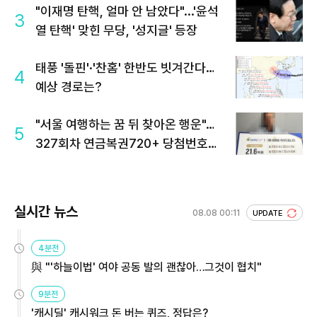
"이재명 탄핵, 얼마 안 남았다"...'윤석
3
열 탄핵' 맞힌 무당, '성지글' 등장
태풍 '돌핀'·'찬홈' 한반도 빗겨간다…
4
예상 경로는?
"서울 여행하는 꿈 뒤 찾아온 행운"…
5
327회차 연금복권720+ 당첨번호조
회 주목
실시간 뉴스
08.08 00:11
UPDATE
4분전
與 "'하늘이법' 여야 공동 발의 괜찮아…그것이 협치"
9분전
'캐시딜' 캐시워크 돈 버는 퀴즈, 정답은?