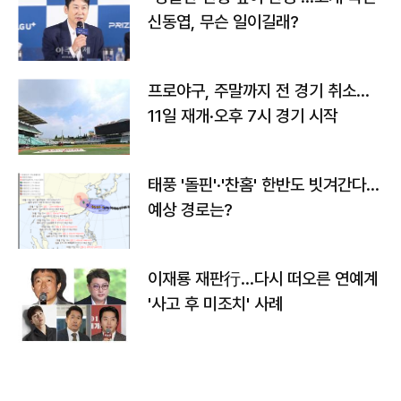
신동엽, 무슨 일이길래?
프로야구, 주말까지 전 경기 취소…
11일 재개·오후 7시 경기 시작
태풍 '돌핀'·'찬홈' 한반도 빗겨간다…
예상 경로는?
이재룡 재판行…다시 떠오른 연예계
'사고 후 미조치' 사례