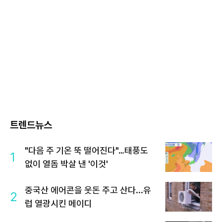
트렌드뉴스
"다음 주 기온 뚝 떨어진다"…태풍도
1
없이 열돔 박살 낸 '이것'
중국산 에어콘을 웃돈 주고 산다...유
2
럽 열광시킨 메이디