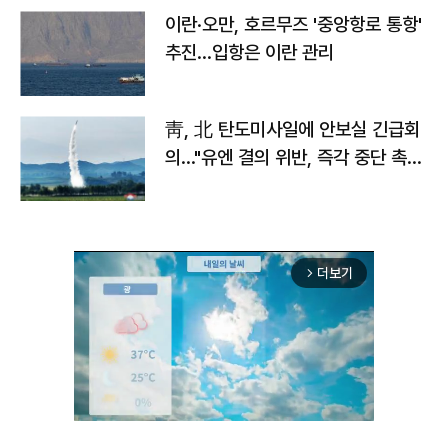
이란·오만, 호르무즈 '중앙항로 통항'
추진…입항은 이란 관리
靑, 北 탄도미사일에 안보실 긴급회
의…"유엔 결의 위반, 즉각 중단 촉
구"
더보기
arrow_forward_ios