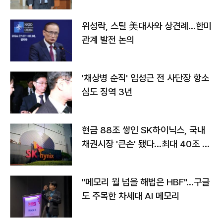
위성락, 스틸 美대사와 상견례…한미
관계 발전 논의
'채상병 순직' 임성근 전 사단장 항소
심도 징역 3년
현금 88조 쌓인 SK하이닉스, 국내
채권시장 '큰손' 됐다…최대 40조 투
자
"메모리 월 넘을 해법은 HBF"…구글
도 주목한 차세대 AI 메모리