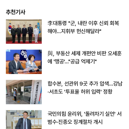
추천기사
李대통령 "군, 내란 이후 신뢰 회복
해야…지휘부 헌신해달라"
與, 부동산 세제 개편안 비판 오세훈
에 '맹공'…"공급 억제기"
합수본, 선관위 9곳 추가 압색…강남
·서초도 '투표율 허위 입력' 정황
국민의힘 윤리위, '돌려차기 실언' 서
범수·진종오 징계절차 개시