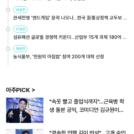
14분전
관세전쟁 '엔드게임' 윤곽 나오나…한국 新통상정책 교두보 활
용해야
17분전
섬유패션 글로벌 경쟁력 키운다…산업부 15개 과제 180억 지
원
18분전
농식품부, '천원의 아침밥' 참여 200개 대학 선정
아주PICK >
"속옷 빨고 졸업식까지"…근육병 학
생 돌본 공익, 코미디언 김규원이었
다
"경솔한 언행 깊이 반성"…고개 숙인