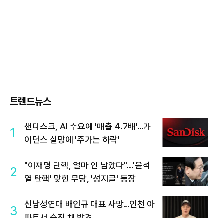
트렌드뉴스
샌디스크, AI 수요에 '매출 4.7배'…가
1
이던스 실망에 '주가는 하락'
"이재명 탄핵, 얼마 안 남았다"...'윤석
2
열 탄핵' 맞힌 무당, '성지글' 등장
신남성연대 배인규 대표 사망…인천 아
3
파트서 숨진 채 발견