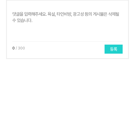
0
/ 300
등록