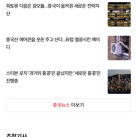
희토류 다음은 광모듈…중국이 움켜쥔 새로운 전략자
산
중국산 에어콘을 웃돈 주고 산다...유럽 열광시킨 메이
디
스티븐 로치 '과거의 홍콩'은 끝났지만 '새로운 홍콩'은
진행중
중국뉴스
더보기
추천기사