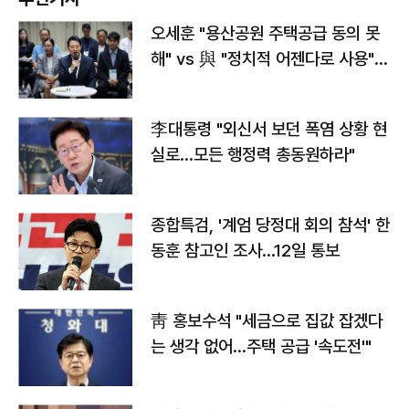
오세훈 "용산공원 주택공급 동의 못
해" vs 與 "정치적 어젠다로 사용"
맞불
李대통령 "외신서 보던 폭염 상황 현
실로…모든 행정력 총동원하라"
종합특검, '계엄 당정대 회의 참석' 한
동훈 참고인 조사...12일 통보
靑 홍보수석 "세금으로 집값 잡겠다
는 생각 없어…주택 공급 '속도전'"