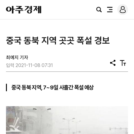
로
아
그
검
전
주
인
색
체
경
메
제
뉴
중국 동북 지역 곳곳 폭설 경보
최예지 기자
공
텍
입력 2021-11-08 07:31
유
스
트
크
기
중국 동북 지역, 7~9일 사흘간 폭설 예상