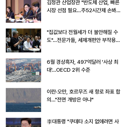
김정관 산업장관 "반도체 산업, 빠른
시장 선점 필요…주52시간제 손봐
야"
"집값보다 전월세가 더 불안해질 수
도"…전문가들, 세제개편안 부작용
우려
6월 경상흑자, 497억달러 '사상 최
대'…OECD 2위 수준
이란·오만, 호르무즈 새 항로 좌표 합
의…"전면 개방은 아냐"
李대통령 "쿠데타 소지 없애려면 사