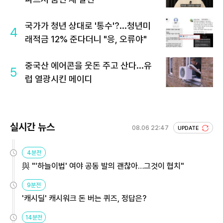
국가가 청년 상대로 '통수'?...청년미
4
래적금 12% 준다더니 "응, 오류야"
중국산 에어콘을 웃돈 주고 산다...유
5
럽 열광시킨 메이디
실시간 뉴스
08.06 22:47
UPDATE
4분전
與 "'하늘이법' 여야 공동 발의 괜찮아…그것이 협치"
9분전
'캐시딜' 캐시워크 돈 버는 퀴즈, 정답은?
14분전