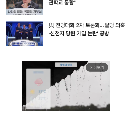
관학교 통합"
與 전당대회 2차 토론회…'탈당 의혹
·신천지 당원 가입 논란' 공방
더보기
arrow_forward_ios
Unmute