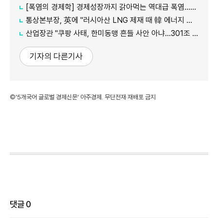
[폭염의 경제학] 경제성장까지 갉아먹는 역대급 폭염…李대통령 "국가적 기후 재난"
통상본부장, 英에 "러시아산 LNG 제재 때 韓 에너지 안보 고려해야"
산업장관 "쿠팡 사태, 한미동맹 흔들 사안 아냐…301조 관세 15% 넘지 않도록 협의"
기자의 다른기사
©'5개국어 글로벌 경제신문' 아주경제. 무단전재·재배포 금지
댓글
0