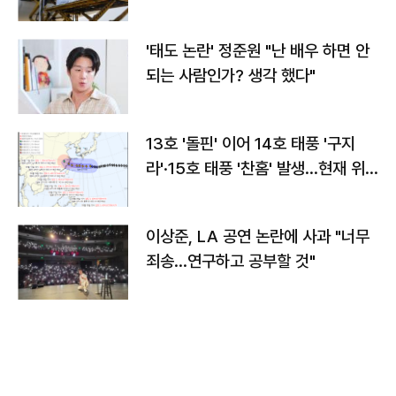
'태도 논란' 정준원 "난 배우 하면 안
되는 사람인가? 생각 했다"
13호 '돌핀' 이어 14호 태풍 '구지
라'·15호 태풍 '찬홈' 발생…현재 위
치와 이동경로는?
이상준, LA 공연 논란에 사과 "너무
죄송…연구하고 공부할 것"