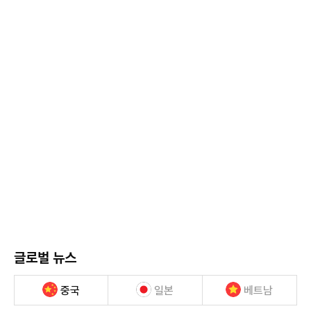
글로벌 뉴스
중국
일본
베트남