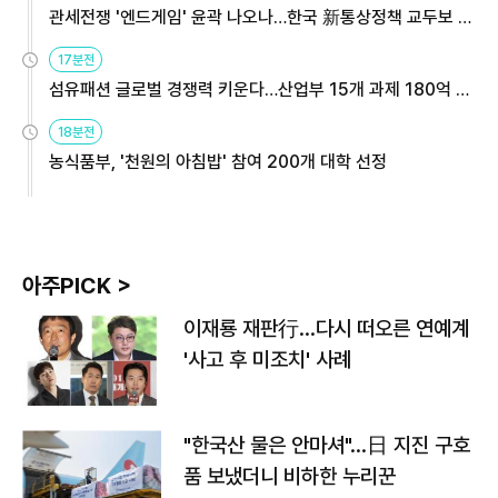
관세전쟁 '엔드게임' 윤곽 나오나…한국 新통상정책 교두보 활
용해야
17분전
섬유패션 글로벌 경쟁력 키운다…산업부 15개 과제 180억 지
원
18분전
농식품부, '천원의 아침밥' 참여 200개 대학 선정
아주PICK >
이재룡 재판行…다시 떠오른 연예계
'사고 후 미조치' 사례
"한국산 물은 안마셔"…日 지진 구호
품 보냈더니 비하한 누리꾼