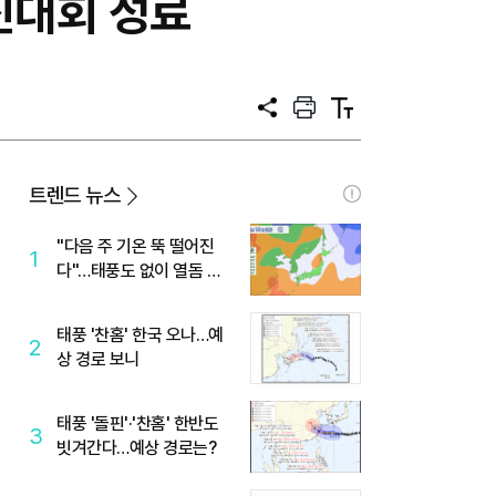
진대회 성료
공
프
텍
유
린
스
트
트
크
기
트렌드 뉴스
"다음 주 기온 뚝 떨어진
1
다"…태풍도 없이 열돔 박
살 낸 '이것'
태풍 '찬홈' 한국 오나…예
2
상 경로 보니
태풍 '돌핀'·'찬홈' 한반도
3
빗겨간다…예상 경로는?