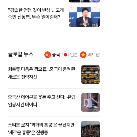
"경솔한 언행 깊이 반성"…고개
숙인 신동엽, 무슨 일이길래?
글로벌 뉴스
중국
일본
베트남
희토류 다음은 광모듈…중국이 움켜쥔
새로운 전략자산
중국산 에어콘을 웃돈 주고 산다...유럽
열광시킨 메이디
스티븐 로치 '과거의 홍콩'은 끝났지만
'새로운 홍콩'은 진행중