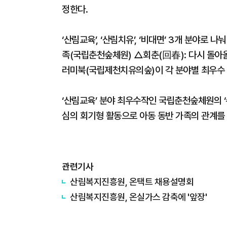
정한다.
‘산림교육’, ‘산림치유’, ‘비대면’ 3개 분야로
족(국립춘천숲체원) △회춘(回春): 다시 돌아
러미북(국립제천치유의숲)이 각 분야별 최우수
‘산림교육’ 분야 최우수작인 국립춘천숲체원의 ‘
심의 회기형 활동으로 아동 동반 가족의 관계를
관련기사
​산림복지진흥원, 온택트 채용설명회
​산림복지진흥원, 온실가스 감축에 '앞장'