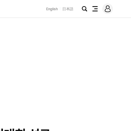
로
English
日本語
그
검
전
인
색
체
메
뉴