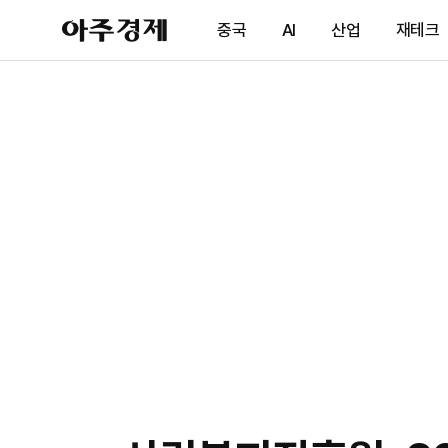
아
중국
AI
산업
재테크
주
경
제