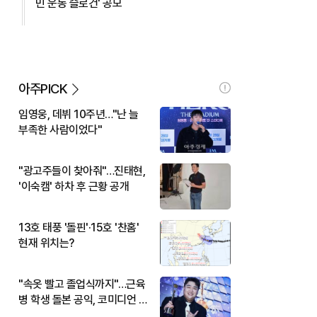
민 운동 슬로건' 공모
아주PICK
임영웅, 데뷔 10주년…"난 늘
부족한 사람이었다"
"광고주들이 찾아줘"…진태현,
'이숙캠' 하차 후 근황 공개
13호 태풍 '돌핀'·15호 '찬홈'
현재 위치는?
"속옷 빨고 졸업식까지"…근육
병 학생 돌본 공익, 코미디언 김
규원이었다