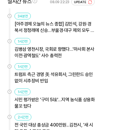
실시간 뉴스
08.09 22:23
UPDATE
34분전
[아주경제 오늘의 뉴스 종합] 김민석, 강원·경
북서 정청래에 신승…부울경·대구 제외 모두 웃
었다 外
1시간전
김병삼 영천시장, 국회로 향했다…'마사회 본사
이전·광역철도' 사수 총력전
1시간전
트럼프 측근 경영 美 석유회사, 그린란드 승인
없이 시추장비 반입
1시간전
시민 평가받은 '구미 5味'…지역 농식품 상용화
물꼬 텄다
2시간전
전 국민 대상 총상금 400만원...김천시, '새 시