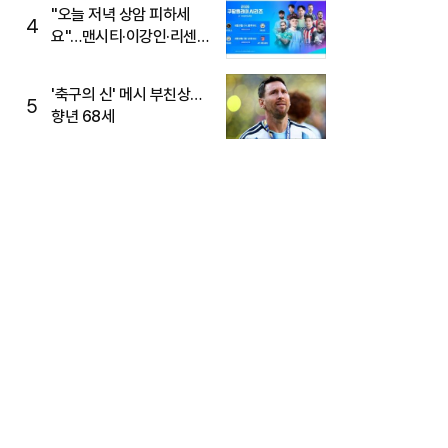
"오늘 저녁 상암 피하세
4
요"…맨시티·이강인·리센느
뜬다, 6호선 혼잡 예상
'축구의 신' 메시 부친상…
5
향년 68세