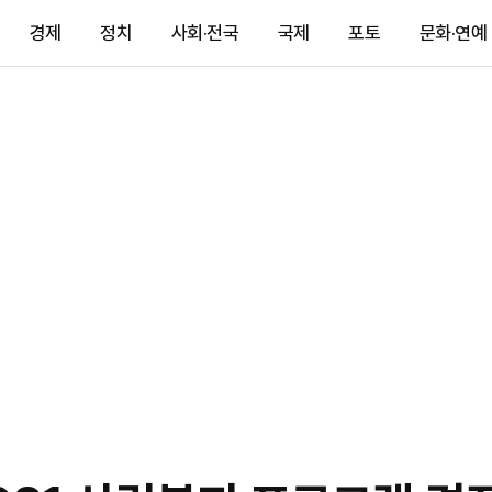
경제
정치
사회·전국
국제
포토
문화·연예