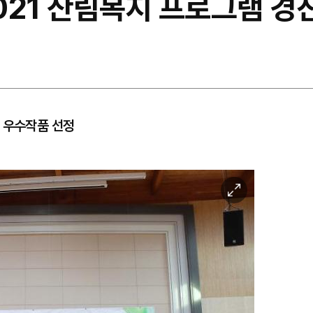
021 산림복지 프로그램 경
 우수작품 선정
이
미
지
확
대