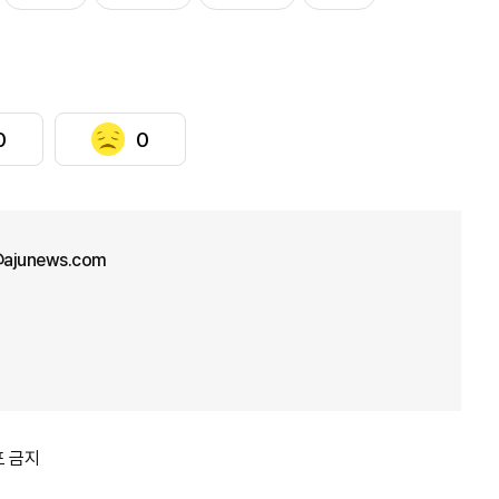
0
0
@ajunews.com
포 금지