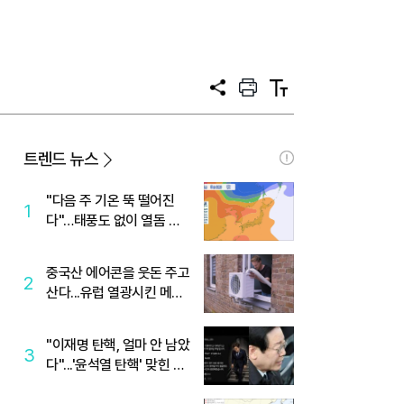
공
프
텍
유
린
스
트
트
크
기
트렌드 뉴스
"다음 주 기온 뚝 떨어진
1
다"…태풍도 없이 열돔 박
살 낸 '이것'
중국산 에어콘을 웃돈 주고
2
산다...유럽 열광시킨 메이
디
"이재명 탄핵, 얼마 안 남았
3
다"...'윤석열 탄핵' 맞힌 무
당, '성지글' 등장