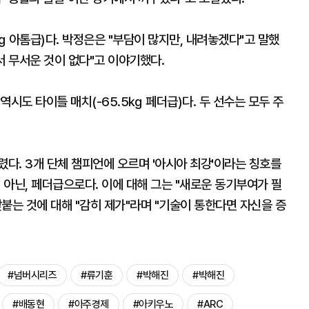
 아톰급)다. 박정은은 "부담이 많지만, 내려놓겠다"고 말했
져서 무서운 것이 없다"고 이야기했다.
시도 타이틀 매치(-65.5㎏ 페더급)다. 두 선수는 모두 주
렸다. 3개 단체 챔피언에 오르며 '아시아 최강'이라는 칭호를
 아닌, 페더급으로다. 이에 대해 그는 "새로운 동기부여가 필
붙는 것에 대해 "감히 제가"라며 "기술이 통한다면 자신을 증
#넘버시리즈
#류기훈
#박해진
#박해진
#배동현
#아주경제
#아키우노
#ARC