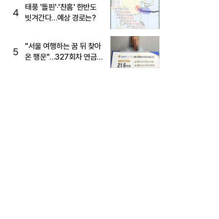
태풍 '돌핀'·'찬홈' 한반도
4
빗겨간다…예상 경로는?
"서울 여행하는 꿈 뒤 찾아
5
온 행운"…327회차 연금
복권720+ 당첨번호조회
주목