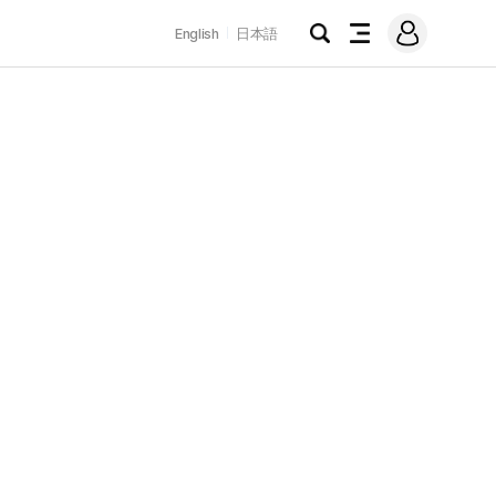
로
English
日本語
그
검
전
인
색
체
메
뉴