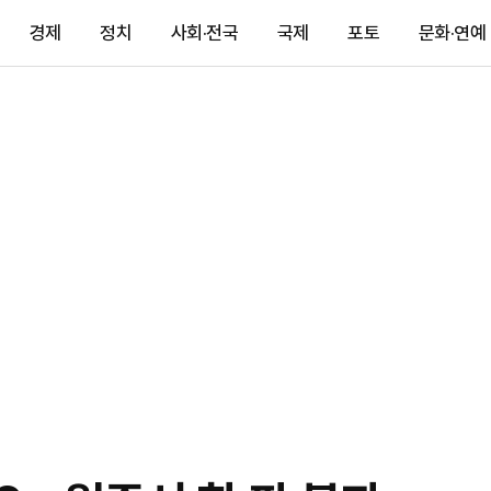
경제
정치
사회·전국
국제
포토
문화·연예