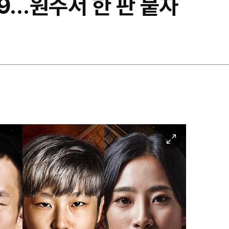
59…원주서 한 판 붙자
이
미
지
확
대