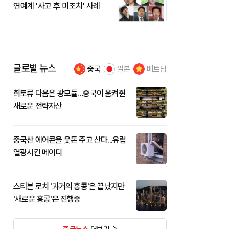
연예계 '사고 후 미조치' 사례
글로벌 뉴스
중국
일본
베트남
희토류 다음은 광모듈…중국이 움켜쥔
새로운 전략자산
중국산 에어콘을 웃돈 주고 산다...유럽
열광시킨 메이디
스티븐 로치 '과거의 홍콩'은 끝났지만
'새로운 홍콩'은 진행중