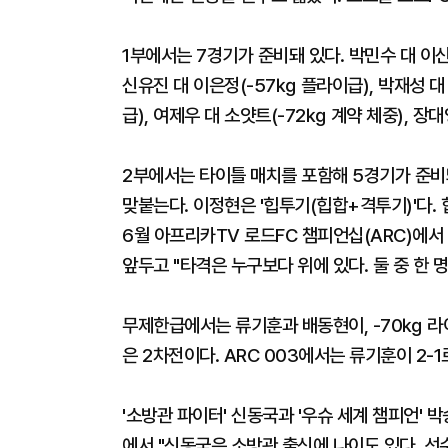
1부에서는 7경기가 준비돼 있다. 박민수 대 이신
신유진 대 이은정(-57㎏ 플라이급), 박재성 대 
급), 여제우 대 소얏트(-72㎏ 계약 체중), 장대
2부에서는 타이틀 매치를 포함해 5경기가 준비
맞붙는다. 이정현은 '힙투기(힙합+격투기)'다.
6월 아프리카TV 로드FC 챔피언십(ARC)에서
앞두고 "타격은 누구보다 위에 있다. 둘 중 한 
무제한급에서는 류기훈과 배동현이, -70㎏ 
은 2차전이다. ARC 003에서는 류기훈이 2-1
'소방관 파이터' 신동국과 '우슈 세계 챔피언'
에서 "신동국은 소방관 출신에 나이도 있다. 선