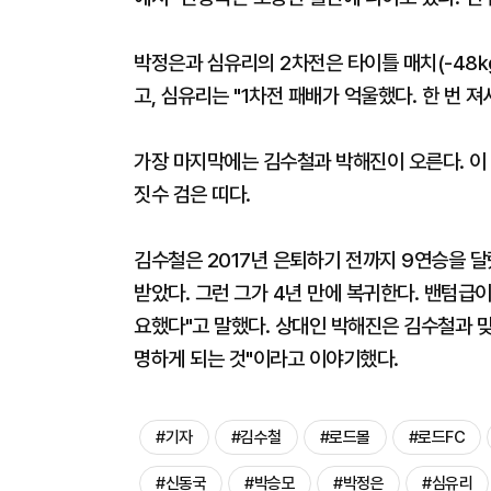
박정은과 심유리의 2차전은 타이틀 매치(-48㎏
고, 심유리는 "1차전 패배가 억울했다. 한 번 
가장 마지막에는 김수철과 박해진이 오른다. 이 역
짓수 검은 띠다.
김수철은 2017년 은퇴하기 전까지 9연승을 달
받았다. 그런 그가 4년 만에 복귀한다. 밴텀급이
요했다"고 말했다. 상대인 박해진은 김수철과 맞
명하게 되는 것"이라고 이야기했다.
#기자
#김수철
#로드몰
#로드FC
#신동국
#박승모
#박정은
#심유리