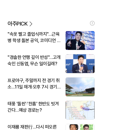
아주PICK
"속옷 빨고 졸업식까지"…근육
병 학생 돌본 공익, 코미디언 김
규원이었다
"경솔한 언행 깊이 반성"…고개
숙인 신동엽, 무슨 일이길래?
프로야구, 주말까지 전 경기 취
소…11일 재개·오후 7시 경기
시작
태풍 '돌핀'·'찬홈' 한반도 빗겨
간다…예상 경로는?
이재룡 재판行…다시 떠오른