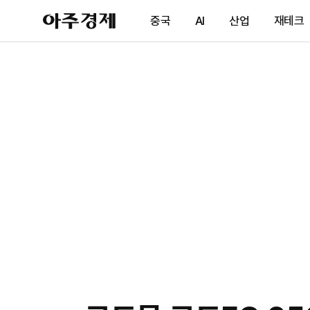
아
중국
AI
산업
재테크
주
경
제