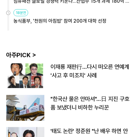
섬유패션 글로벌 경쟁력 키운다…산업부 15개 과제 180억 지
원
18분전
농식품부, '천원의 아침밥' 참여 200개 대학 선정
아주PICK >
이재룡 재판行…다시 떠오른 연예계
'사고 후 미조치' 사례
"한국산 물은 안마셔"…日 지진 구호
품 보냈더니 비하한 누리꾼
'태도 논란' 정준원 "난 배우 하면 안