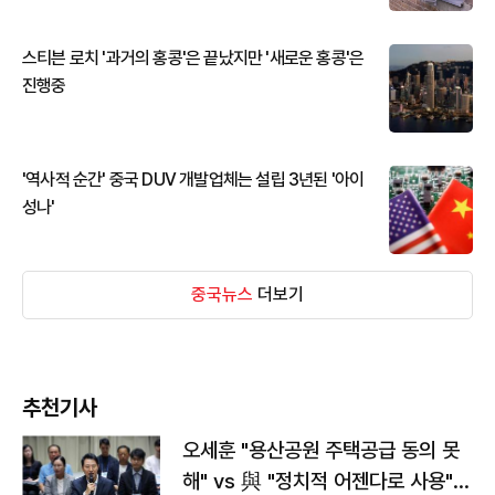
스티븐 로치 '과거의 홍콩'은 끝났지만 '새로운 홍콩'은
진행중
'역사적 순간' 중국 DUV 개발업체는 설립 3년된 '아이
성나'
중국뉴스
더보기
추천기사
오세훈 "용산공원 주택공급 동의 못
해" vs 與 "정치적 어젠다로 사용"