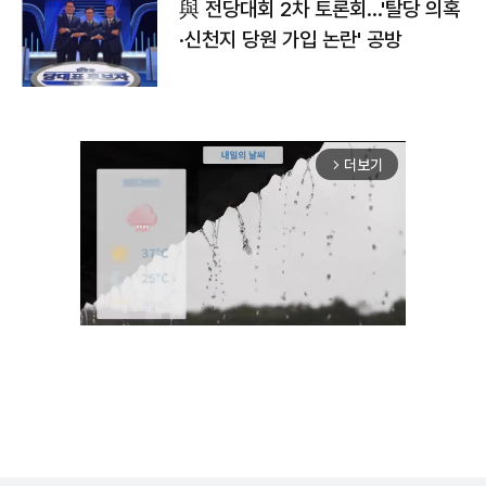
與 전당대회 2차 토론회…'탈당 의혹
·신천지 당원 가입 논란' 공방
더보기
arrow_forward_ios
Unmute