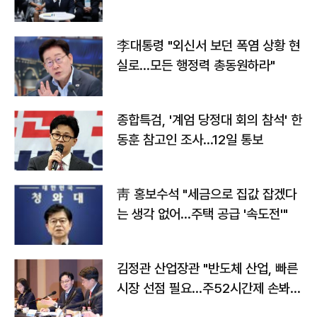
맞불
李대통령 "외신서 보던 폭염 상황 현
실로…모든 행정력 총동원하라"
종합특검, '계엄 당정대 회의 참석' 한
동훈 참고인 조사...12일 통보
靑 홍보수석 "세금으로 집값 잡겠다
는 생각 없어…주택 공급 '속도전'"
김정관 산업장관 "반도체 산업, 빠른
시장 선점 필요…주52시간제 손봐
야"