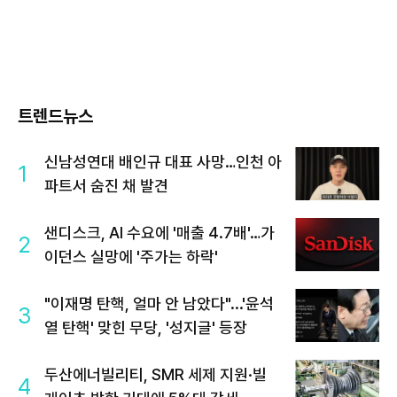
트렌드뉴스
신남성연대 배인규 대표 사망…인천 아
1
파트서 숨진 채 발견
샌디스크, AI 수요에 '매출 4.7배'…가
2
이던스 실망에 '주가는 하락'
"이재명 탄핵, 얼마 안 남았다"...'윤석
3
열 탄핵' 맞힌 무당, '성지글' 등장
두산에너빌리티, SMR 세제 지원·빌
4