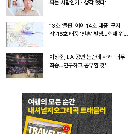
되는 사람인가? 생각 했다"
13호 '돌핀' 이어 14호 태풍 '구지
라'·15호 태풍 '찬홈' 발생…현재 위
치와 이동경로는?
이상준, LA 공연 논란에 사과 "너무
죄송…연구하고 공부할 것"