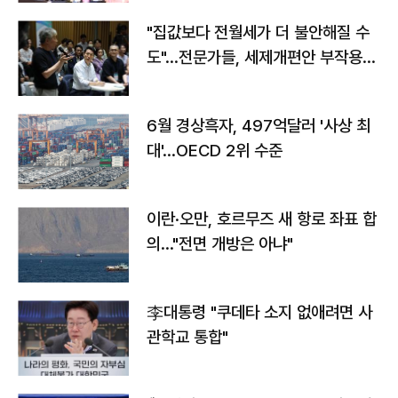
"집값보다 전월세가 더 불안해질 수
도"…전문가들, 세제개편안 부작용
우려
6월 경상흑자, 497억달러 '사상 최
대'…OECD 2위 수준
이란·오만, 호르무즈 새 항로 좌표 합
의…"전면 개방은 아냐"
李대통령 "쿠데타 소지 없애려면 사
관학교 통합"