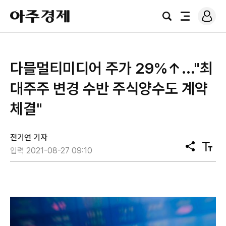
로
아
그
검
전
주
인
색
체
경
메
제
뉴
다믈멀티미디어 주가 29%↑..."최
대주주 변경 수반 주식양수도 계약
체결"
전기연 기자
공
텍
입력 2021-08-27 09:10
유
스
트
크
기