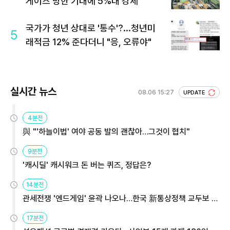
게이츠 방한 기대에 5%대 강세
국가가 청년 상대로 '통수'?...청년미
5
래적금 12% 준다더니 "응, 오류야"
실시간 뉴스
08.06 15:27
UPDATE
4분전
與 "'하늘이법' 여야 공동 발의 괜찮아…그것이 협치"
9분전
'캐시딜' 캐시워크 돈 버는 퀴즈, 정답은?
14분전
관세전쟁 '엔드게임' 윤곽 나오나…한국 新통상정책 교두보 활
용해야
17분전