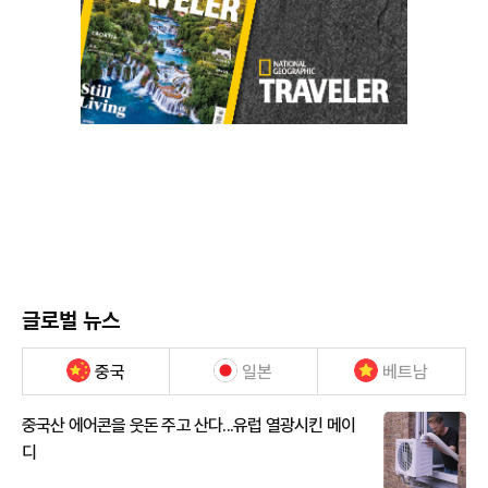
글로벌 뉴스
중국
일본
베트남
중국산 에어콘을 웃돈 주고 산다...유럽 열광시킨 메이
디