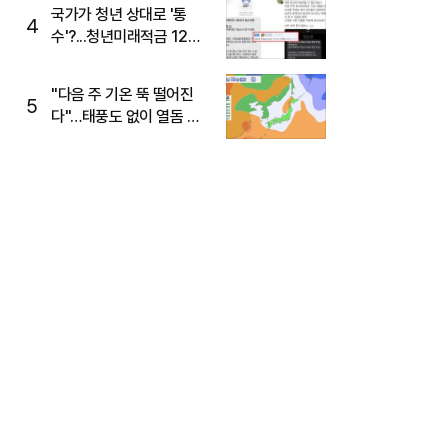
주목
국가가 청년 상대로 '통
4
수'?...청년미래적금 12%
준다더니 "응, 오류야"
"다음 주 기온 뚝 떨어진
5
다"…태풍도 없이 열돔 박
살 낸 '이것'