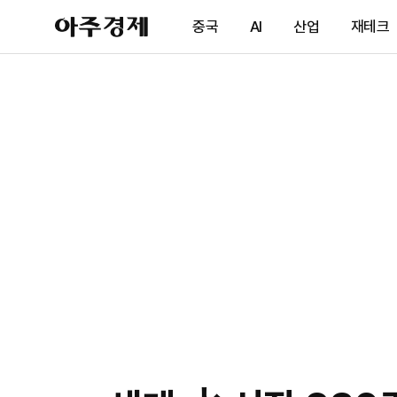
아
중국
AI
산업
재테크
주
경
제