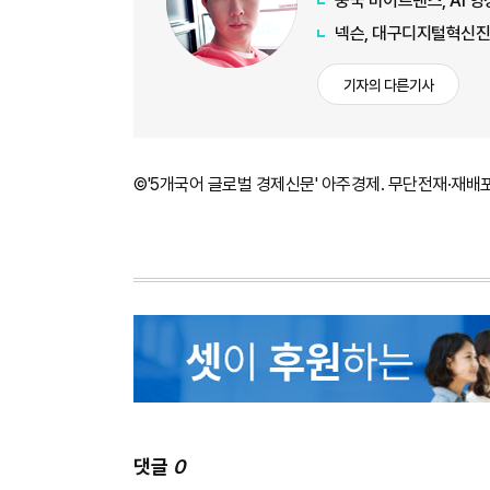
중국 바이트댄스, AI 영
넥슨, 대구디지털혁신진
기자의 다른기사
©'5개국어 글로벌 경제신문' 아주경제. 무단전재·재배
댓글
0