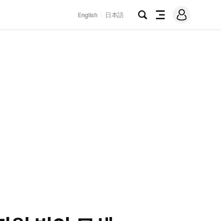
로
English
日本語
그
검
전
인
색
체
메
뉴