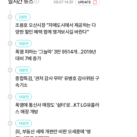
실시간 뉴스
08.07 14:33
UPDATE
2분전
조용호 오산시장 "자매도시에서 제공하는 다
양한 할인 혜택 함께 챙겨보시길 바란다"
10분전
폭염 피하는 '그늘막' 3만 9514개…2019년
대비 7배 증가
13분전
종합특검, '관저 감사 무마' 유병호 감사위원 구
속기소
14분전
폭염에 통신사 매장도 '쉼터'로…KT·LG유플러
스 매장 개방
14분전
與, 부동산 세제 개편안 비판 오세훈에 '맹