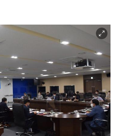
이
미
지
확
대