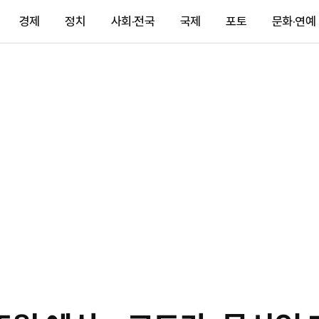
경제
정치
사회·전국
국제
포토
문화·연예