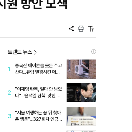
지원 방안 모색
공
프
텍
유
린
스
트
트
크
기
트렌드 뉴스
중국산 에어콘을 웃돈 주고
1
산다...유럽 열광시킨 메이
디
"이재명 탄핵, 얼마 안 남았
2
다"...'윤석열 탄핵' 맞힌 무
당, '성지글' 등장
"서울 여행하는 꿈 뒤 찾아
3
온 행운"…327회차 연금
복권720+ 당첨번호조회