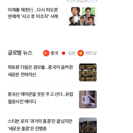
이재룡 재판行…다시 떠오른
연예계 '사고 후 미조치' 사례
글로벌 뉴스
중국
일본
베트남
희토류 다음은 광모듈…중국이 움켜쥔
새로운 전략자산
중국산 에어콘을 웃돈 주고 산다...유럽
열광시킨 메이디
스티븐 로치 '과거의 홍콩'은 끝났지만
'새로운 홍콩'은 진행중