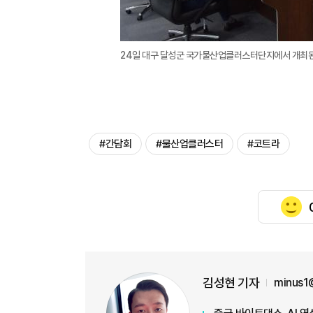
24일 대구 달성군 국가물산업클러스터단지에서 개최된 
#간담회
#물산업클러스터
#코트라
김성현 기자
minus1