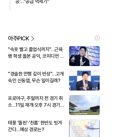
공'…"공급 억제기"
아주PICK
"속옷 빨고 졸업식까지"…근육
병 학생 돌본 공익, 코미디언 김
규원이었다
"경솔한 언행 깊이 반성"…고개
숙인 신동엽, 무슨 일이길래?
프로야구, 주말까지 전 경기 취
소…11일 재개·오후 7시 경기
시작
태풍 '돌핀'·'찬홈' 한반도 빗겨
간다…예상 경로는?