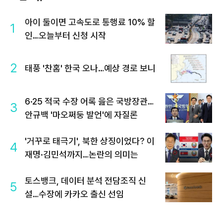
아이 둘이면 고속도로 통행료 10% 할
1
인…오늘부터 신청 시작
2
태풍 '찬홈' 한국 오나…예상 경로 보니
6·25 적국 수장 어록 읊은 국방장관…
3
안규백 '마오쩌둥 발언'에 자질론
'거꾸로 태극기', 북한 상징이었다? 이
4
재명·김민석까지…논란의 의미는
토스뱅크, 데이터 분석 전담조직 신
5
설…수장에 카카오 출신 선임