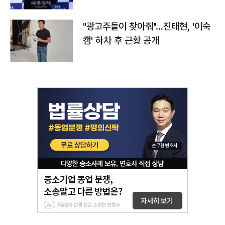
"광고주들이 찾아줘"…진태현, '이숙
캠' 하차 후 근황 공개