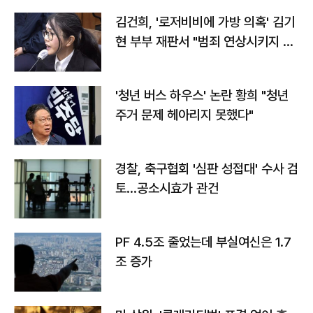
김건희, '로저비비에 가방 의혹' 김기
현 부부 재판서 "범죄 연상시키지 말
라"
'청년 버스 하우스' 논란 황희 "청년
주거 문제 헤아리지 못했다"
경찰, 축구협회 '심판 성접대' 수사 검
토…공소시효가 관건
PF 4.5조 줄었는데 부실여신은 1.7
조 증가