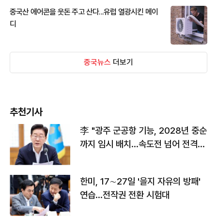
중국산 에어콘을 웃돈 주고 산다...유럽 열광시킨 메이
디
중국뉴스
더보기
추천기사
李 "광주 군공항 기능, 2028년 중순
까지 임시 배치…속도전 넘어 전격
전"
한미, 17∼27일 '을지 자유의 방패'
연습…전작권 전환 시험대