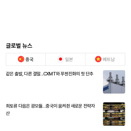
글로벌 뉴스
중국
일본
베트남
같은 출발, 다른 결말...CXMT와 푸젠진화의 첫 단추
희토류 다음은 광모듈…중국이 움켜쥔 새로운 전략자
산