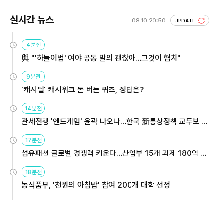
실시간 뉴스
08.10 20:50
UPDATE
4분전
與 "'하늘이법' 여야 공동 발의 괜찮아…그것이 협치"
9분전
'캐시딜' 캐시워크 돈 버는 퀴즈, 정답은?
14분전
관세전쟁 '엔드게임' 윤곽 나오나…한국 新통상정책 교두보 활
용해야
17분전
섬유패션 글로벌 경쟁력 키운다…산업부 15개 과제 180억 지
원
18분전
농식품부, '천원의 아침밥' 참여 200개 대학 선정