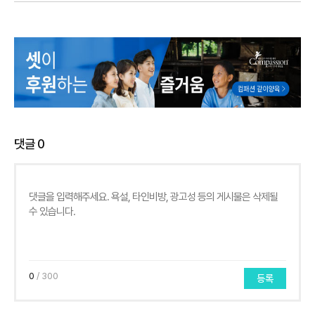
댓글
0
0
/ 300
등록