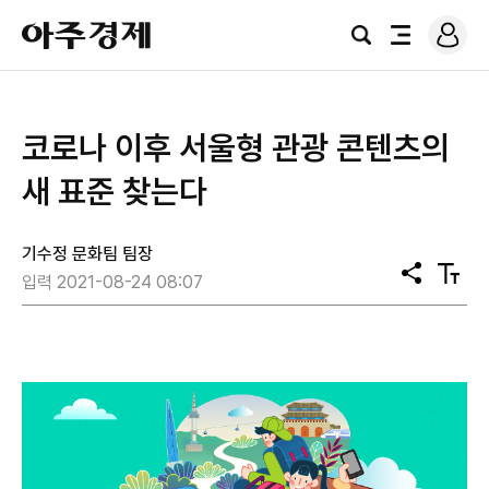
로
아
그
검
전
주
인
색
체
경
메
제
뉴
코로나 이후 서울형 관광 콘텐츠의
새 표준 찾는다
기수정 문화팀 팀장
공
텍
입력 2021-08-24 08:07
유
스
트
크
기