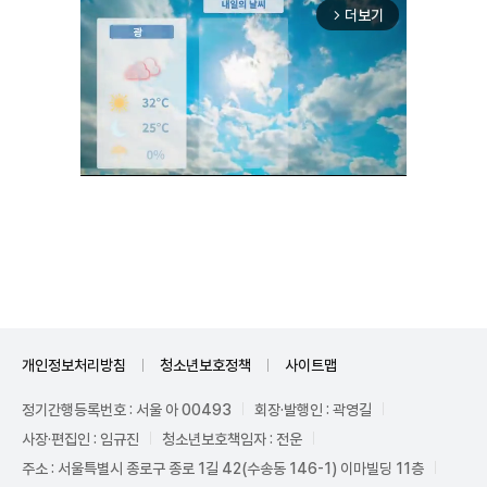
더보기
arrow_forward_ios
Unmute
개인정보처리방침
청소년보호정책
사이트맵
정기간행등록번호 : 서울 아 00493
회장·발행인 : 곽영길
사장·편집인 : 임규진
청소년보호책임자 : 전운
주소 : 서울특별시 종로구 종로 1길 42(수송동 146-1) 이마빌딩 11층