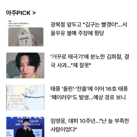
아주PICK >
광복절 앞두고 "김구는 빨갱이"…서
울우유 불매 주장에 황당
'거꾸로 태극기'에 분노한 김희철, 결
국 사과…"제 잘못"
태풍 '돌핀'·'찬홈'에 이어 16호 태풍
'페이러우'도 발생…예상 경로 보니
임영웅, 데뷔 10주년…"난 늘 부족한
사람이었다"