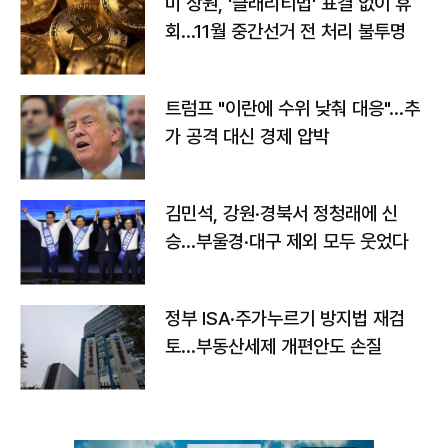
미 상원, '클래리티법' 표결 없이 휴
회…11월 중간선거 전 처리 불투명
트럼프 "이란에 수위 낮춰 대응"…추
가 공격 대신 경제 압박
김민석, 강원·경북서 정청래에 신
승…부울경·대구 제외 모두 웃었다
정부 ISA·주가누르기 방지법 재검
토…부동산세제 개편안도 손질