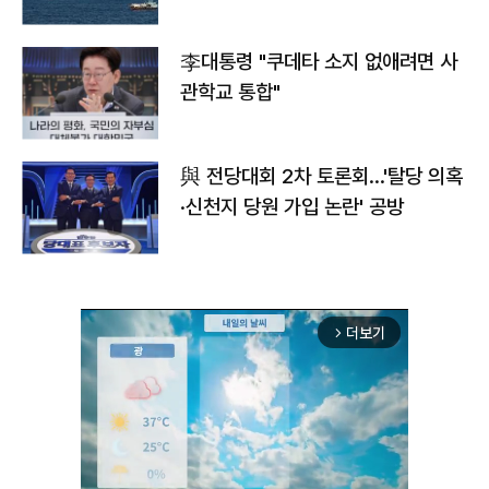
李대통령 "쿠데타 소지 없애려면 사
관학교 통합"
與 전당대회 2차 토론회…'탈당 의혹
·신천지 당원 가입 논란' 공방
더보기
arrow_forward_ios