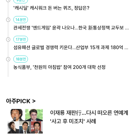
'캐시딜' 캐시워크 돈 버는 퀴즈, 정답은?
14분전
관세전쟁 '엔드게임' 윤곽 나오나…한국 新통상정책 교두보 활
용해야
17분전
섬유패션 글로벌 경쟁력 키운다…산업부 15개 과제 180억 지
원
18분전
농식품부, '천원의 아침밥' 참여 200개 대학 선정
아주PICK >
이재룡 재판行…다시 떠오른 연예계
'사고 후 미조치' 사례