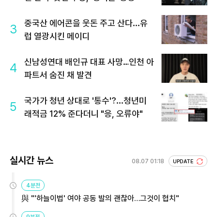
중국산 에어콘을 웃돈 주고 산다...유
3
럽 열광시킨 메이디
신남성연대 배인규 대표 사망…인천 아
4
파트서 숨진 채 발견
국가가 청년 상대로 '통수'?...청년미
5
래적금 12% 준다더니 "응, 오류야"
실시간 뉴스
08.07 01:18
UPDATE
4분전
與 "'하늘이법' 여야 공동 발의 괜찮아…그것이 협치"
9분전