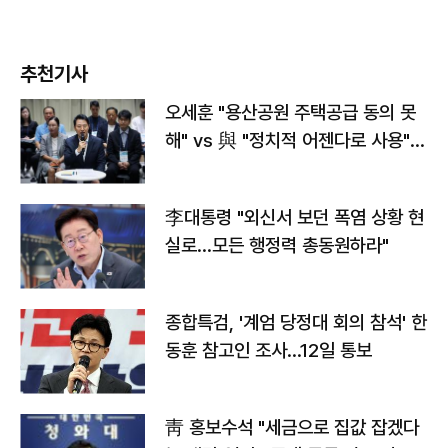
추천기사
오세훈 "용산공원 주택공급 동의 못
해" vs 與 "정치적 어젠다로 사용"
맞불
李대통령 "외신서 보던 폭염 상황 현
실로…모든 행정력 총동원하라"
종합특검, '계엄 당정대 회의 참석' 한
동훈 참고인 조사...12일 통보
靑 홍보수석 "세금으로 집값 잡겠다