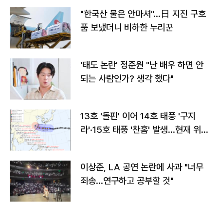
"한국산 물은 안마셔"…日 지진 구호
품 보냈더니 비하한 누리꾼
'태도 논란' 정준원 "난 배우 하면 안
되는 사람인가? 생각 했다"
13호 '돌핀' 이어 14호 태풍 '구지
라'·15호 태풍 '찬홈' 발생…현재 위
치와 이동경로는?
이상준, LA 공연 논란에 사과 "너무
죄송…연구하고 공부할 것"