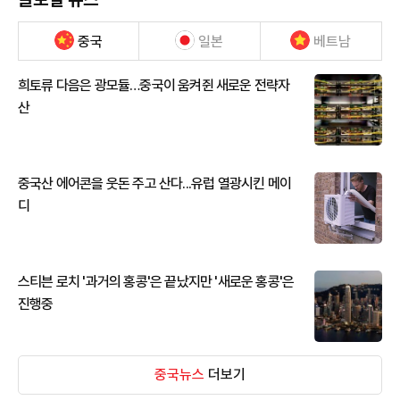
중국
일본
베트남
희토류 다음은 광모듈…중국이 움켜쥔 새로운 전략자
산
중국산 에어콘을 웃돈 주고 산다...유럽 열광시킨 메이
디
스티븐 로치 '과거의 홍콩'은 끝났지만 '새로운 홍콩'은
진행중
중국뉴스
더보기