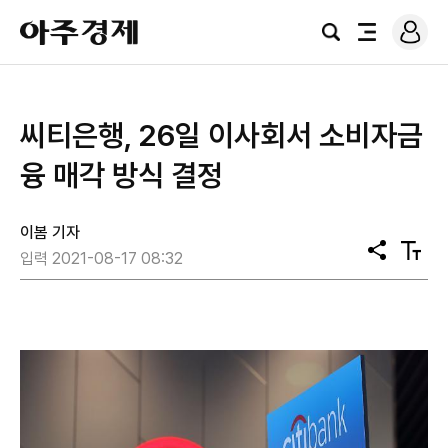
로
아
그
검
전
주
인
색
체
경
메
제
뉴
​씨티은행, 26일 이사회서 소비자금
융 매각 방식 결정
이봄 기자
공
텍
입력 2021-08-17 08:32
유
스
트
크
기