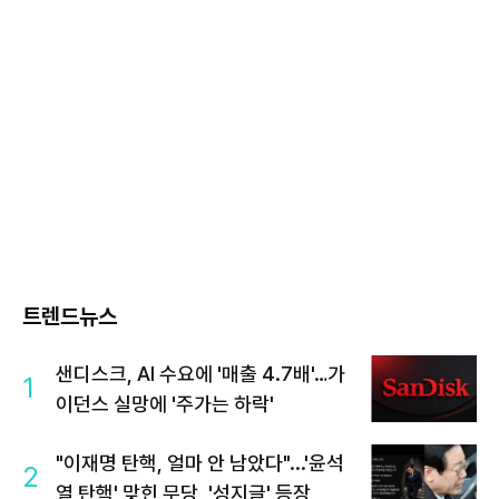
트렌드뉴스
샌디스크, AI 수요에 '매출 4.7배'…가
1
이던스 실망에 '주가는 하락'
"이재명 탄핵, 얼마 안 남았다"...'윤석
2
열 탄핵' 맞힌 무당, '성지글' 등장