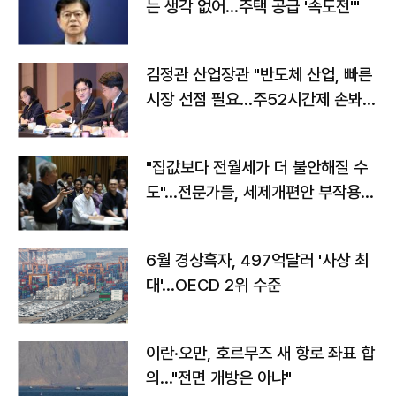
는 생각 없어…주택 공급 '속도전'"
김정관 산업장관 "반도체 산업, 빠른
시장 선점 필요…주52시간제 손봐
야"
"집값보다 전월세가 더 불안해질 수
도"…전문가들, 세제개편안 부작용
우려
6월 경상흑자, 497억달러 '사상 최
대'…OECD 2위 수준
이란·오만, 호르무즈 새 항로 좌표 합
의…"전면 개방은 아냐"