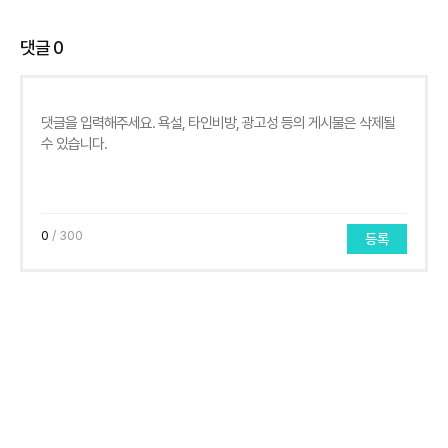
댓글
0
0
/ 300
등록