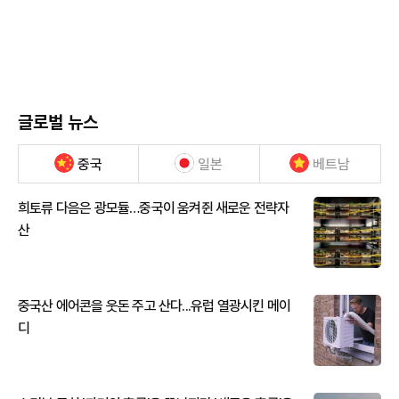
글로벌 뉴스
중국
일본
베트남
희토류 다음은 광모듈…중국이 움켜쥔 새로운 전략자
산
중국산 에어콘을 웃돈 주고 산다...유럽 열광시킨 메이
디