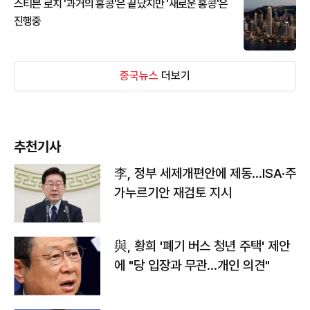
스티븐 로치 '과거의 홍콩'은 끝났지만 '새로운 홍콩'은
진행중
중국뉴스
더보기
추천기사
李, 정부 세제개편안에 제동…ISA·주
가누르기안 재검토 지시
與, 황희 '폐기 버스 청년 주택' 제안
에 "당 입장과 무관…개인 의견"