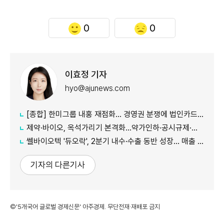
0
0
이효정 기자
hyo@ajunews.com
[종합] 한미그룹 내홍 재점화… 경영권 분쟁에 법인카드 의혹까지 '악재 지속'
제약·바이오, 옥석가리기 본격화…약가인하·공시규제·투자위축까지 '삼중고'
쎌바이오텍 '듀오락', 2분기 내수·수출 동반 성장… 매출 158억원
기자의 다른기사
©'5개국어 글로벌 경제신문' 아주경제. 무단전재·재배포 금지