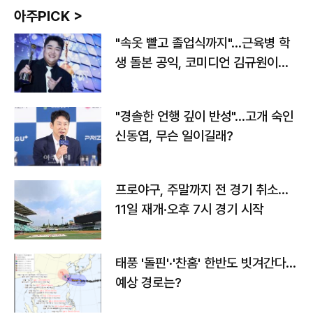
아주PICK >
"속옷 빨고 졸업식까지"…근육병 학
생 돌본 공익, 코미디언 김규원이었
다
"경솔한 언행 깊이 반성"…고개 숙인
신동엽, 무슨 일이길래?
프로야구, 주말까지 전 경기 취소…
11일 재개·오후 7시 경기 시작
태풍 '돌핀'·'찬홈' 한반도 빗겨간다…
예상 경로는?