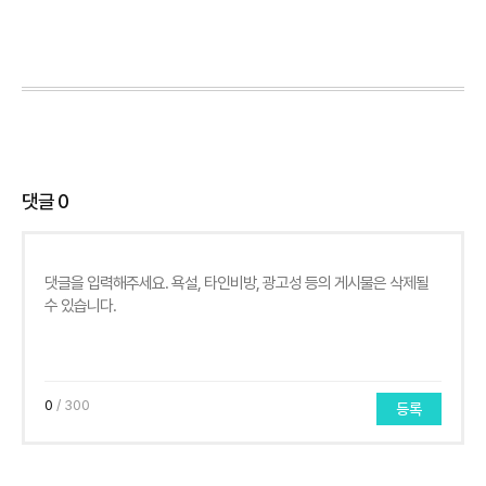
댓글
0
0
/ 300
등록