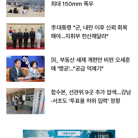
최대 150㎜ 폭우
李대통령 "군, 내란 이후 신뢰 회복
해야…지휘부 헌신해달라"
與, 부동산 세제 개편안 비판 오세훈
에 '맹공'…"공급 억제기"
합수본, 선관위 9곳 추가 압색…강남
·서초도 '투표율 허위 입력' 정황
더보기
arrow_forward_ios