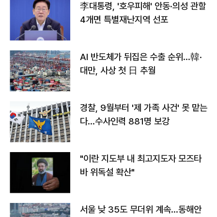
李대통령, '호우피해' 안동·의성 관할
4개면 특별재난지역 선포
AI 반도체가 뒤집은 수출 순위…韓·
대만, 사상 첫 日 추월
경찰, 9월부터 '제 가족 사건' 못 맡는
다…수사인력 881명 보강
"이란 지도부 내 최고지도자 모즈타
바 위독설 확산"
서울 낮 35도 무더위 계속…동해안