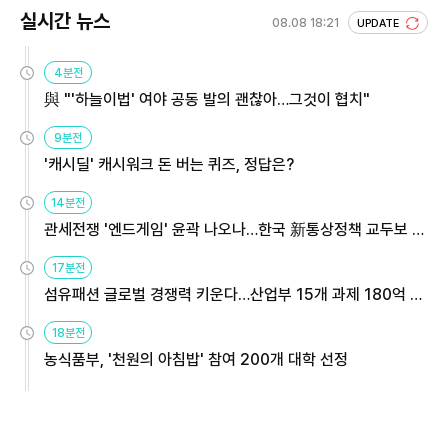
실시간 뉴스
08.08 18:21
UPDATE
4분전
與 "'하늘이법' 여야 공동 발의 괜찮아…그것이 협치"
9분전
'캐시딜' 캐시워크 돈 버는 퀴즈, 정답은?
14분전
관세전쟁 '엔드게임' 윤곽 나오나…한국 新통상정책 교두보 활
용해야
17분전
섬유패션 글로벌 경쟁력 키운다…산업부 15개 과제 180억 지
원
18분전
농식품부, '천원의 아침밥' 참여 200개 대학 선정