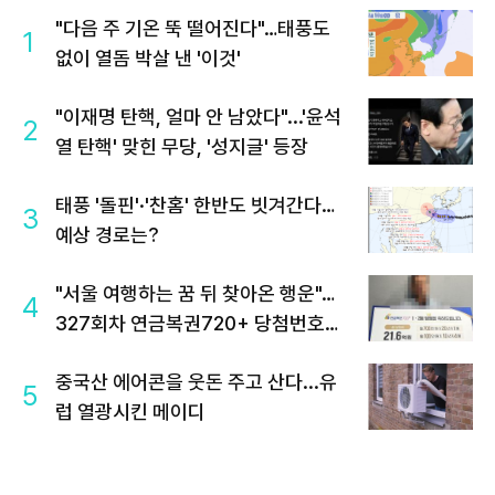
"다음 주 기온 뚝 떨어진다"…태풍도
1
없이 열돔 박살 낸 '이것'
"이재명 탄핵, 얼마 안 남았다"...'윤석
2
열 탄핵' 맞힌 무당, '성지글' 등장
태풍 '돌핀'·'찬홈' 한반도 빗겨간다…
3
예상 경로는?
"서울 여행하는 꿈 뒤 찾아온 행운"…
4
327회차 연금복권720+ 당첨번호조
회 주목
중국산 에어콘을 웃돈 주고 산다...유
5
럽 열광시킨 메이디