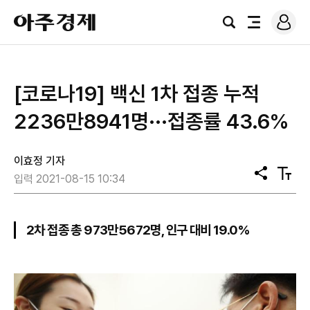
로
아
그
검
전
주
인
색
체
경
메
제
뉴
[코로나19] 백신 1차 접종 누적
2236만8941명···접종률 43.6%
이효정 기자
공
텍
입력 2021-08-15 10:34
유
스
트
크
기
2차 접종 총 973만5672명, 인구 대비 19.0%