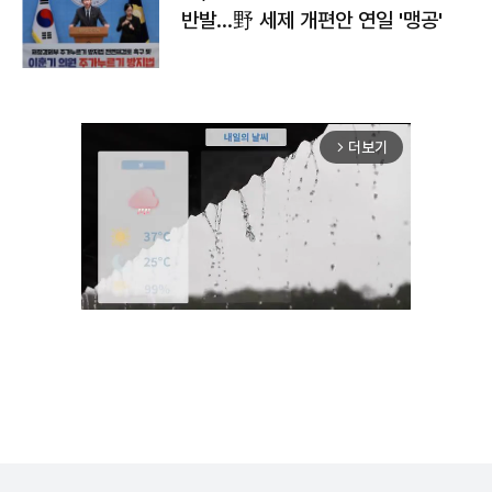
반발…野 세제 개편안 연일 '맹공'
더보기
arrow_forward_ios
Unmute