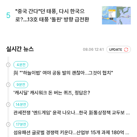
"중국 간다"던 태풍, 다시 한국으
5
로?...13호 태풍 '돌핀' 방향 급전환
실시간 뉴스
08.06 12:41
UPDATE
4분전
與 "'하늘이법' 여야 공동 발의 괜찮아…그것이 협치"
9분전
'캐시딜' 캐시워크 돈 버는 퀴즈, 정답은?
14분전
관세전쟁 '엔드게임' 윤곽 나오나…한국 新통상정책 교두보 활
용해야
17분전
섬유패션 글로벌 경쟁력 키운다…산업부 15개 과제 180억 지