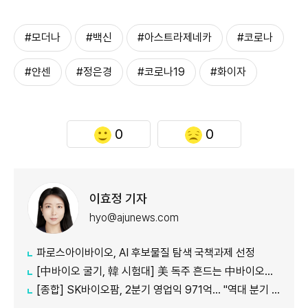
#모더나
#백신
#아스트라제네카
#코로나
#얀센
#정은경
#코로나19
#화이자
0
0
이효정 기자
hyo@ajunews.com
파로스아이바이오, AI 후보물질 탐색 국책과제 선정
[中바이오 굴기, 韓 시험대] 美 독주 흔드는 中바이오… 글로벌 신약 질서 재편
[종합] SK바이오팜, 2분기 영업익 971억… "역대 분기 최대 실적"