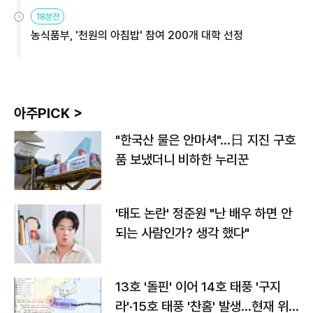
원
18분전
농식품부, '천원의 아침밥' 참여 200개 대학 선정
아주PICK >
"한국산 물은 안마셔"…日 지진 구호
품 보냈더니 비하한 누리꾼
'태도 논란' 정준원 "난 배우 하면 안
되는 사람인가? 생각 했다"
13호 '돌핀' 이어 14호 태풍 '구지
라'·15호 태풍 '찬홈' 발생…현재 위