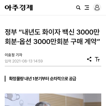
로
아
그
검
전
주
인
색
체
경
메
제
뉴
정부 “내년도 화이자 백신 3000만
회분·옵션 3000만회분 구매 계약”
이효정 기자
공
텍
입력 2021-08-13 14:59
유
스
트
크
기
확정물량 내년 1분기부터 순차적으로 공급