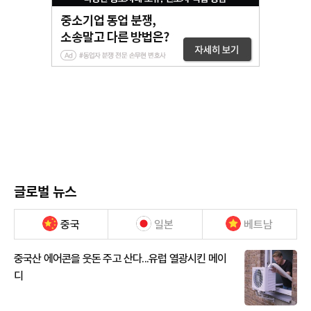
글로벌 뉴스
중국
일본
베트남
중국산 에어콘을 웃돈 주고 산다...유럽 열광시킨 메이
디