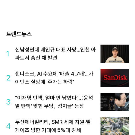
트렌드뉴스
신남성연대 배인규 대표 사망…인천 아
1
파트서 숨진 채 발견
샌디스크, AI 수요에 '매출 4.7배'…가
2
이던스 실망에 '주가는 하락'
"이재명 탄핵, 얼마 안 남았다"...'윤석
3
열 탄핵' 맞힌 무당, '성지글' 등장
두산에너빌리티, SMR 세제 지원·빌
4
게이츠 방한 기대에 5%대 강세