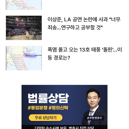
치와 이동경로는?
이상준, LA 공연 논란에 사과 "너무
죄송…연구하고 공부할 것"
폭염 몰고 오는 13호 태풍 '돌핀'…이
동 경로는?