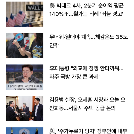
美 빅테크 4사, 2분기 순이익 평균
140%↑…월가는 되레 '버블 경고'
무더위·열대야 계속…체감온도 35도
안팎
李대통령 "외교에 정쟁 안타까워…
자주 국방 가장 큰 과제"
김용범 실장, 오세훈 시장과 오늘 오
찬회동...서울시 주택 공급 논의
與, '주가누르기 방지' 정부안에 내부