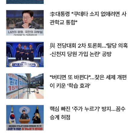
李대통령 "쿠데타 소지 없애려면 사
관학교 통합"
與 전당대회 2차 토론회…'탈당 의혹
·신천지 당원 가입 논란' 공방
"버티면 또 바뀐다"…잦은 세제 개편
이 키운 '학습 효과'
핵심 빠진 '주가 누르기' 방지…꼼수
승계 허점