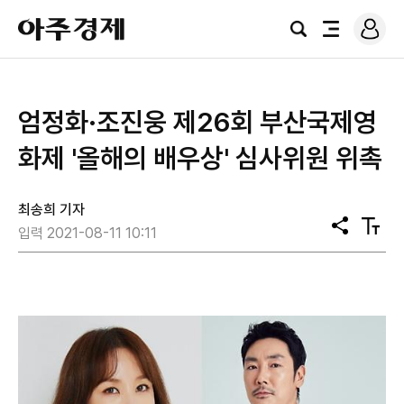
로
아
그
검
전
주
인
색
체
경
메
제
뉴
엄정화·조진웅 제26회 부산국제영
화제 '올해의 배우상' 심사위원 위촉
최송희 기자
공
텍
입력 2021-08-11 10:11
유
스
트
크
기