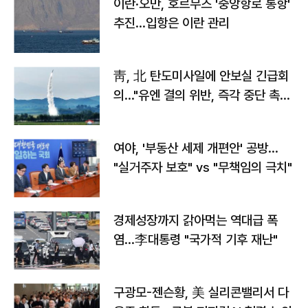
이란·오만, 호르무즈 '중앙항로 통항'
추진…입항은 이란 관리
靑, 北 탄도미사일에 안보실 긴급회
의…"유엔 결의 위반, 즉각 중단 촉
구"
여야, '부동산 세제 개편안' 공방…
"실거주자 보호" vs "무책임의 극치"
경제성장까지 갉아먹는 역대급 폭
염…李대통령 "국가적 기후 재난"
구광모-젠슨황, 美 실리콘밸리서 다