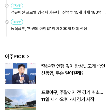
용해야
17분전
섬유패션 글로벌 경쟁력 키운다…산업부 15개 과제 180억 지
원
18분전
농식품부, '천원의 아침밥' 참여 200개 대학 선정
아주PICK >
"경솔한 언행 깊이 반성"…고개 숙인
신동엽, 무슨 일이길래?
프로야구, 주말까지 전 경기 취소…
11일 재개·오후 7시 경기 시작