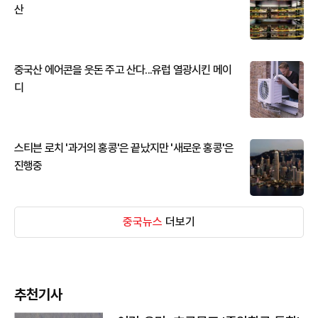
산
중국산 에어콘을 웃돈 주고 산다...유럽 열광시킨 메이
디
스티븐 로치 '과거의 홍콩'은 끝났지만 '새로운 홍콩'은
진행중
중국뉴스
더보기
추천기사