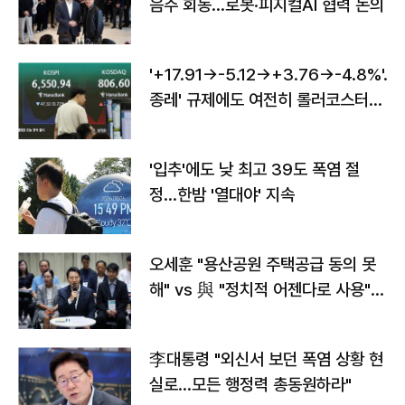
음주 회동…로봇·피지컬AI 협력 논의
'+17.91→-5.12→+3.76→-4.8%'…'
종레' 규제에도 여전히 롤러코스터
타는 코스피
'입추'에도 낮 최고 39도 폭염 절
정…한밤 '열대야' 지속
오세훈 "용산공원 주택공급 동의 못
해" vs 與 "정치적 어젠다로 사용"
맞불
李대통령 "외신서 보던 폭염 상황 현
실로…모든 행정력 총동원하라"