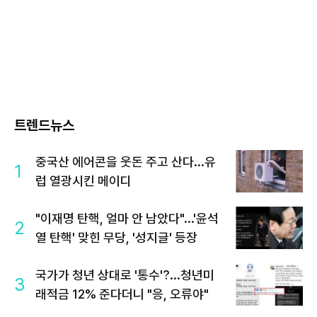
트렌드뉴스
중국산 에어콘을 웃돈 주고 산다...유
1
럽 열광시킨 메이디
"이재명 탄핵, 얼마 안 남았다"...'윤석
2
열 탄핵' 맞힌 무당, '성지글' 등장
국가가 청년 상대로 '통수'?...청년미
3
래적금 12% 준다더니 "응, 오류야"