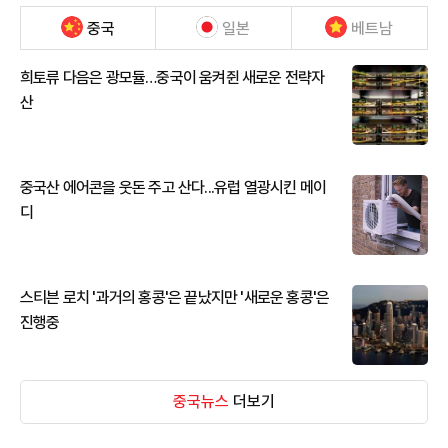
중국
일본
베트남
희토류 다음은 광모듈…중국이 움켜쥔 새로운 전략자
산
중국산 에어콘을 웃돈 주고 산다...유럽 열광시킨 메이
디
스티븐 로치 '과거의 홍콩'은 끝났지만 '새로운 홍콩'은
진행중
중국뉴스
더보기