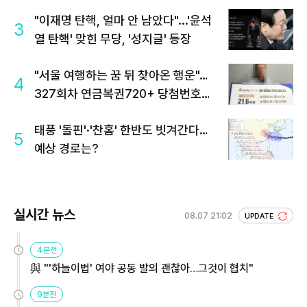
"이재명 탄핵, 얼마 안 남았다"...'윤석
3
열 탄핵' 맞힌 무당, '성지글' 등장
"서울 여행하는 꿈 뒤 찾아온 행운"…
4
327회차 연금복권720+ 당첨번호조
회 주목
태풍 '돌핀'·'찬홈' 한반도 빗겨간다…
5
예상 경로는?
실시간 뉴스
08.07 21:02
UPDATE
4분전
與 "'하늘이법' 여야 공동 발의 괜찮아…그것이 협치"
9분전