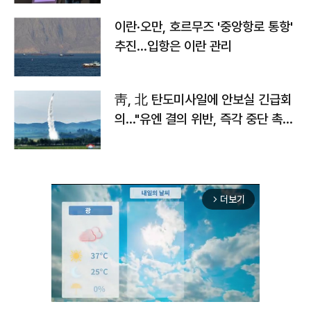
이란·오만, 호르무즈 '중앙항로 통항'
추진…입항은 이란 관리
靑, 北 탄도미사일에 안보실 긴급회
의…"유엔 결의 위반, 즉각 중단 촉
구"
더보기
arrow_forward_ios