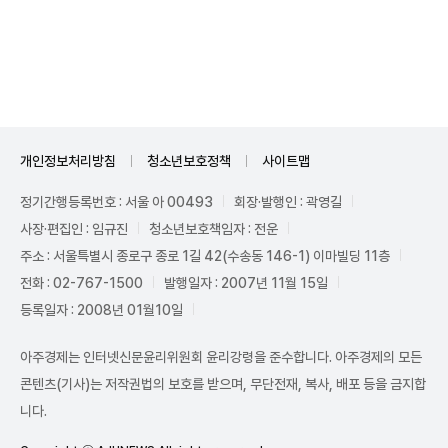
Unmute
개인정보처리방침
청소년보호정책
사이트맵
정기간행등록번호 : 서울 아 00493
회장·발행인 : 곽영길
사장·편집인 : 임규진
청소년보호책임자 : 전운
주소 : 서울특별시 종로구 종로 1길 42(수송동 146-1) 이마빌딩 11층
전화 : 02-767-1500
발행일자 : 2007년 11월 15일
등록일자 : 2008년 01월10일
아주경제는 인터넷신문윤리위원회 윤리강령을 준수합니다. 아주경제의 모든
콘텐츠(기사)는 저작권법의 보호를 받으며, 무단전재, 복사, 배포 등을 금지합
니다.