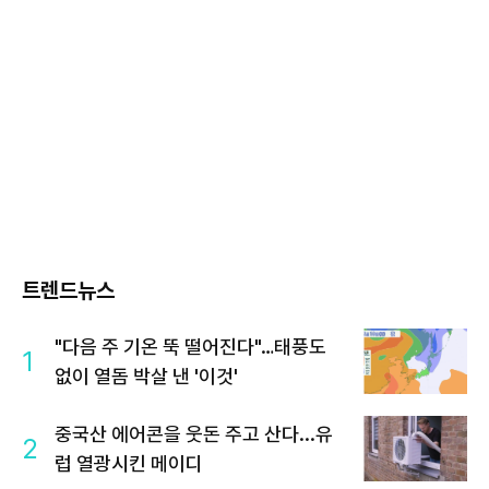
트렌드뉴스
"다음 주 기온 뚝 떨어진다"…태풍도
1
없이 열돔 박살 낸 '이것'
중국산 에어콘을 웃돈 주고 산다...유
2
럽 열광시킨 메이디