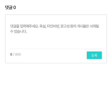
댓글
0
0
/ 300
등록