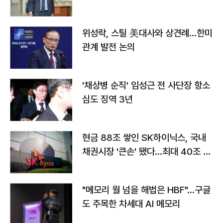
위성락, 스틸 美대사와 상견례…한미
관계 발전 논의
'채상병 순직' 임성근 전 사단장 항소
심도 징역 3년
현금 88조 쌓인 SK하이닉스, 국내
채권시장 '큰손' 됐다…최대 40조 투
자
"메모리 월 넘을 해법은 HBF"…구글
도 주목한 차세대 AI 메모리