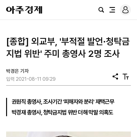
로
아
그
검
전
주
인
색
체
경
메
제
뉴
[종합] 외교부, '부적절 발언·청탁금
지법 위반' 주미 총영사 2명 조사
박경은 기자
공
텍
입력 2021-08-11 09:29
유
스
트
크
기
권원직 총영사, 조사기간 '피해자와 분리' 재택근무
박경재 총영사, 청탁금지법 위반 더해 막말 의혹도