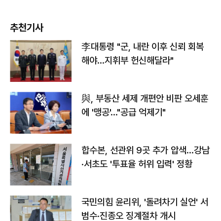
추천기사
李대통령 "군, 내란 이후 신뢰 회복
해야…지휘부 헌신해달라"
與, 부동산 세제 개편안 비판 오세훈
에 '맹공'…"공급 억제기"
합수본, 선관위 9곳 추가 압색…강남
·서초도 '투표율 허위 입력' 정황
국민의힘 윤리위, '돌려차기 실언' 서
범수·진종오 징계절차 개시