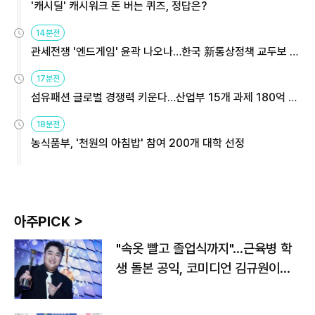
'캐시딜' 캐시워크 돈 버는 퀴즈, 정답은?
14분전
관세전쟁 '엔드게임' 윤곽 나오나…한국 新통상정책 교두보 활
용해야
17분전
섬유패션 글로벌 경쟁력 키운다…산업부 15개 과제 180억 지
원
18분전
농식품부, '천원의 아침밥' 참여 200개 대학 선정
아주PICK >
"속옷 빨고 졸업식까지"…근육병 학
생 돌본 공익, 코미디언 김규원이었
다