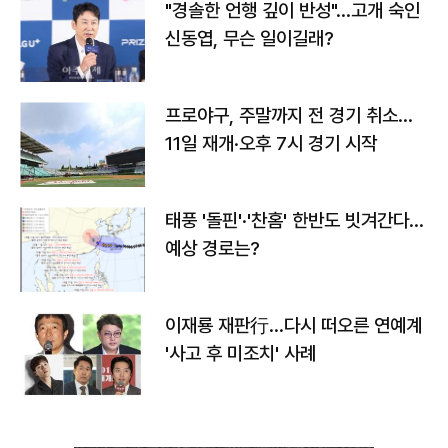
"경솔한 언행 깊이 반성"…고개 숙인
신동엽, 무슨 일이길래?
프로야구, 주말까지 전 경기 취소…
11일 재개·오후 7시 경기 시작
태풍 '돌핀'·'찬홈' 한반도 빗겨간다…
예상 경로는?
이재룡 재판行…다시 떠오른 연예계
'사고 후 미조치' 사례