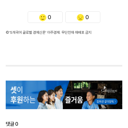
0
0
©'5개국어 글로벌 경제신문' 아주경제. 무단전재·재배포 금지
댓글
0