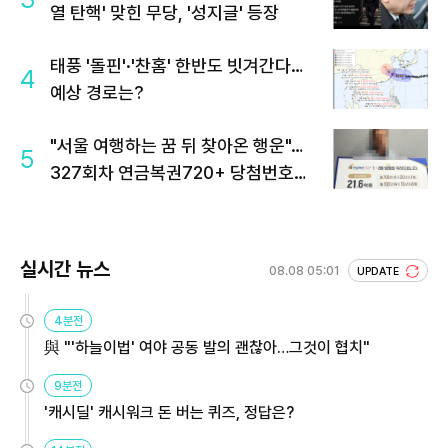
열 탄핵' 맞힌 무당, '성지글' 등장
태풍 '돌핀'·'찬홈' 한반도 빗겨간다…
4
예상 경로는?
"서울 여행하는 꿈 뒤 찾아온 행운"…
5
327회차 연금복권720+ 당첨번호조
회 주목
실시간 뉴스
08.08 05:01
UPDATE
4분전
與 "'하늘이법' 여야 공동 발의 괜찮아…그것이 협치"
9분전
'캐시딜' 캐시워크 돈 버는 퀴즈, 정답은?