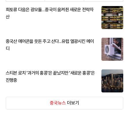
희토류 다음은 광모듈…중국이 움켜쥔 새로운 전략자
산
중국산 에어콘을 웃돈 주고 산다...유럽 열광시킨 메이
디
스티븐 로치 '과거의 홍콩'은 끝났지만 '새로운 홍콩'은
진행중
중국뉴스
더보기