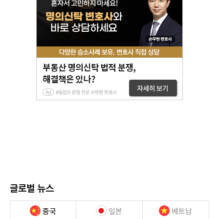
글로벌 뉴스
중국
일본
베트남