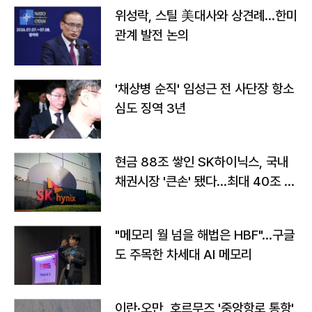
위성락, 스틸 美대사와 상견례…한미
관계 발전 논의
'채상병 순직' 임성근 전 사단장 항소
심도 징역 3년
현금 88조 쌓인 SK하이닉스, 국내
채권시장 '큰손' 됐다…최대 40조 투
자
"메모리 월 넘을 해법은 HBF"…구글
도 주목한 차세대 AI 메모리
이란·오만, 호르무즈 '중앙항로 통항'