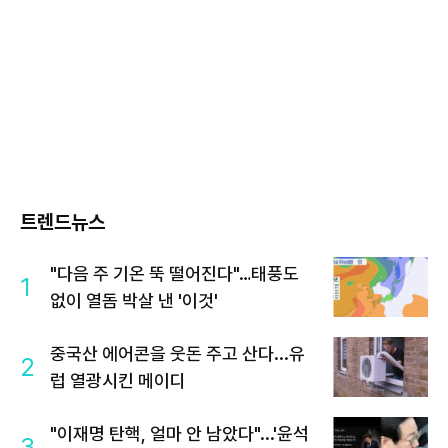
트렌드뉴스
"다음 주 기온 뚝 떨어진다"…태풍도
1
없이 열돔 박살 낸 '이것'
중국산 에어콘을 웃돈 주고 산다...유
2
럽 열광시킨 메이디
"이재명 탄핵, 얼마 안 남았다"...'윤석
3