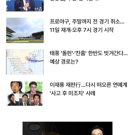
프로야구, 주말까지 전 경기 취소…
11일 재개·오후 7시 경기 시작
태풍 '돌핀'·'찬홈' 한반도 빗겨간다…
예상 경로는?
이재룡 재판行…다시 떠오른 연예계
'사고 후 미조치' 사례