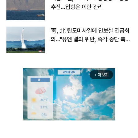
추진…입항은 이란 관리
靑, 北 탄도미사일에 안보실 긴급회
의…"유엔 결의 위반, 즉각 중단 촉
구"
더보기
arrow_forward_ios
Mute