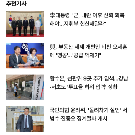
추천기사
李대통령 "군, 내란 이후 신뢰 회복
해야…지휘부 헌신해달라"
與, 부동산 세제 개편안 비판 오세훈
에 '맹공'…"공급 억제기"
합수본, 선관위 9곳 추가 압색…강남
·서초도 '투표율 허위 입력' 정황
국민의힘 윤리위, '돌려차기 실언' 서
범수·진종오 징계절차 개시