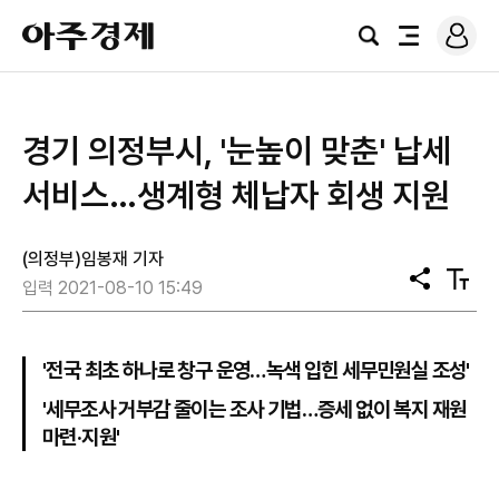
로
아
그
검
전
주
인
색
체
경
메
제
뉴
경기 의정부시, '눈높이 맞춘' 납세
서비스…생계형 체납자 회생 지원
(의정부)임봉재 기자
공
텍
입력 2021-08-10 15:49
유
스
트
크
기
'전국 최초 하나로 창구 운영…녹색 입힌 세무민원실 조성'
'세무조사 거부감 줄이는 조사 기법…증세 없이 복지 재원
마련·지원'