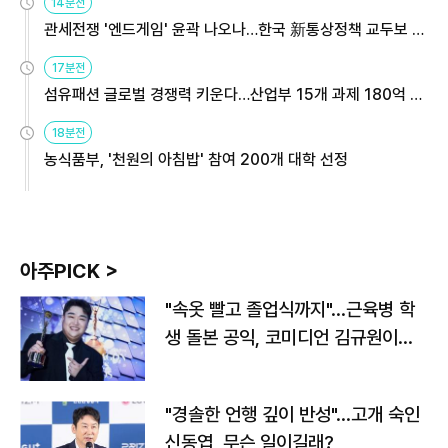
14분전
관세전쟁 '엔드게임' 윤곽 나오나…한국 新통상정책 교두보 활
용해야
17분전
섬유패션 글로벌 경쟁력 키운다…산업부 15개 과제 180억 지
원
18분전
농식품부, '천원의 아침밥' 참여 200개 대학 선정
아주PICK >
"속옷 빨고 졸업식까지"…근육병 학
생 돌본 공익, 코미디언 김규원이었
다
"경솔한 언행 깊이 반성"…고개 숙인
신동엽, 무슨 일이길래?