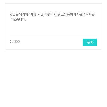
0
/ 300
등록