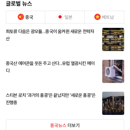
글로벌 뉴스
중국
일본
베트남
희토류 다음은 광모듈…중국이 움켜쥔 새로운 전략자
산
중국산 에어콘을 웃돈 주고 산다...유럽 열광시킨 메이
디
스티븐 로치 '과거의 홍콩'은 끝났지만 '새로운 홍콩'은
진행중
중국뉴스
더보기