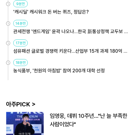
9분전
'캐시딜' 캐시워크 돈 버는 퀴즈, 정답은?
14분전
관세전쟁 '엔드게임' 윤곽 나오나…한국 新통상정책 교두보 활
용해야
17분전
섬유패션 글로벌 경쟁력 키운다…산업부 15개 과제 180억 지
원
18분전
농식품부, '천원의 아침밥' 참여 200개 대학 선정
아주PICK >
임영웅, 데뷔 10주년…"난 늘 부족한
사람이었다"