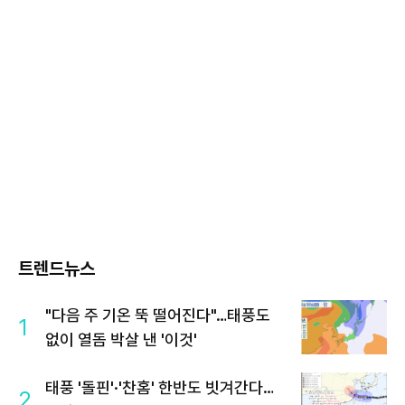
트렌드뉴스
"다음 주 기온 뚝 떨어진다"…태풍도
1
없이 열돔 박살 낸 '이것'
태풍 '돌핀'·'찬홈' 한반도 빗겨간다…
2