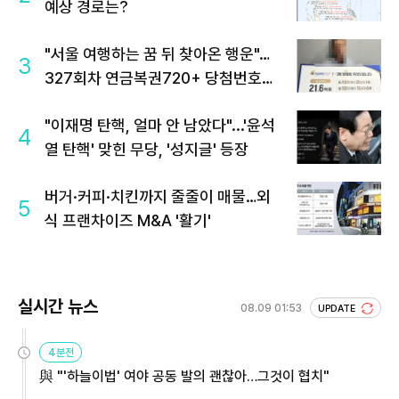
예상 경로는?
"서울 여행하는 꿈 뒤 찾아온 행운"…
3
327회차 연금복권720+ 당첨번호조
회 주목
"이재명 탄핵, 얼마 안 남았다"...'윤석
4
열 탄핵' 맞힌 무당, '성지글' 등장
버거·커피·치킨까지 줄줄이 매물…외
5
식 프랜차이즈 M&A '활기'
실시간 뉴스
08.09 01:53
UPDATE
4분전
與 "'하늘이법' 여야 공동 발의 괜찮아…그것이 협치"