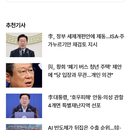
추천기사
李, 정부 세제개편안에 제동…ISA·주
가누르기안 재검토 지시
與, 황희 '폐기 버스 청년 주택' 제안
에 "당 입장과 무관…개인 의견"
李대통령, '호우피해' 안동·의성 관할
4개면 특별재난지역 선포
AI 반도체가 뒤집은 수출 순위…韓·