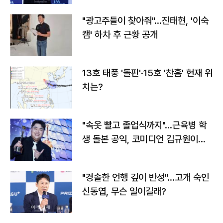
"광고주들이 찾아줘"…진태현, '이숙
캠' 하차 후 근황 공개
13호 태풍 '돌핀'·15호 '찬홈' 현재 위
치는?
"속옷 빨고 졸업식까지"…근육병 학
생 돌본 공익, 코미디언 김규원이었
다
"경솔한 언행 깊이 반성"…고개 숙인
신동엽, 무슨 일이길래?