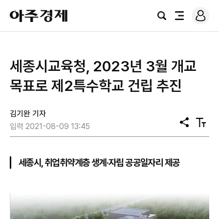
로
아
그
검
전
주
인
색
체
경
메
제
뉴
세종시교육청, 2023년 3월 개교
목표로 제2특수학교 건립 추진
김기완 기자
공
텍
입력 2021-08-09 13:45
유
스
트
크
기
세종시, 취업취약계층 생계·자립 공공일자리 제공