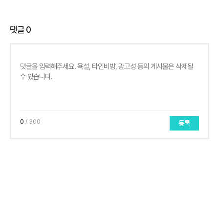
댓글
0
0
/ 300
등록