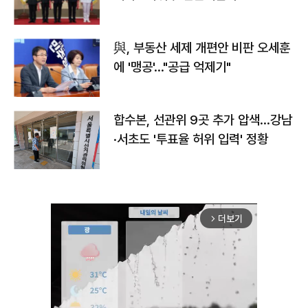
與, 부동산 세제 개편안 비판 오세훈
에 '맹공'…"공급 억제기"
합수본, 선관위 9곳 추가 압색…강남
·서초도 '투표율 허위 입력' 정황
더보기
arrow_forward_ios