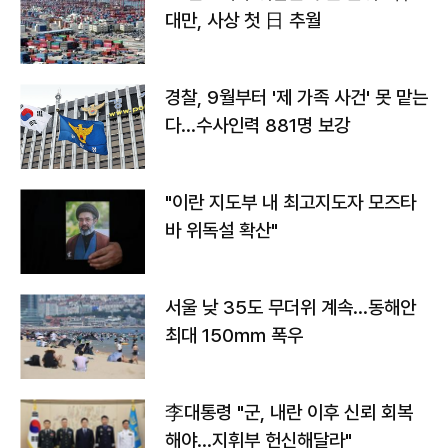
대만, 사상 첫 日 추월
경찰, 9월부터 '제 가족 사건' 못 맡는
다…수사인력 881명 보강
"이란 지도부 내 최고지도자 모즈타
바 위독설 확산"
서울 낮 35도 무더위 계속…동해안
최대 150㎜ 폭우
李대통령 "군, 내란 이후 신뢰 회복
해야…지휘부 헌신해달라"