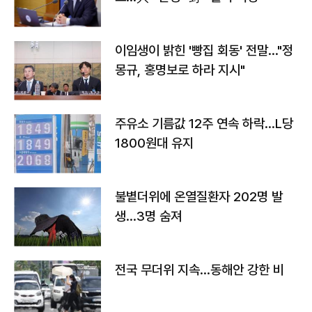
이임생이 밝힌 '빵집 회동' 전말…"정
몽규, 홍명보로 하라 지시"
주유소 기름값 12주 연속 하락…L당
1800원대 유지
불볕더위에 온열질환자 202명 발
생…3명 숨져
전국 무더위 지속…동해안 강한 비