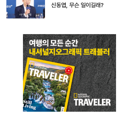
신동엽, 무슨 일이길래?