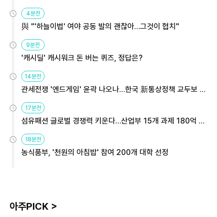
4분전
與 "'하늘이법' 여야 공동 발의 괜찮아…그것이 협치"
9분전
'캐시딜' 캐시워크 돈 버는 퀴즈, 정답은?
14분전
관세전쟁 '엔드게임' 윤곽 나오나…한국 新통상정책 교두보 활
용해야
17분전
섬유패션 글로벌 경쟁력 키운다…산업부 15개 과제 180억 지
원
18분전
농식품부, '천원의 아침밥' 참여 200개 대학 선정
아주PICK >