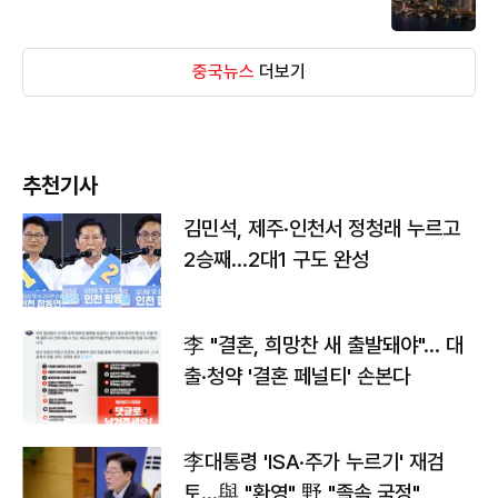
중국뉴스
더보기
추천기사
김민석, 제주·인천서 정청래 누르고
2승째…2대1 구도 완성
李 "결혼, 희망찬 새 출발돼야"… 대
출·청약 '결혼 페널티' 손본다
李대통령 'ISA·주가 누르기' 재검
토…與 "환영" 野 "졸속 국정"