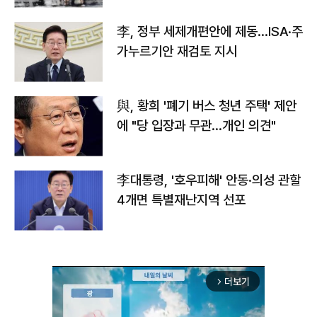
李, 정부 세제개편안에 제동…ISA·주
가누르기안 재검토 지시
與, 황희 '폐기 버스 청년 주택' 제안
에 "당 입장과 무관…개인 의견"
李대통령, '호우피해' 안동·의성 관할
4개면 특별재난지역 선포
더보기
arrow_forward_ios