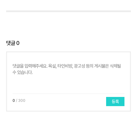
댓글
0
0
/ 300
등록