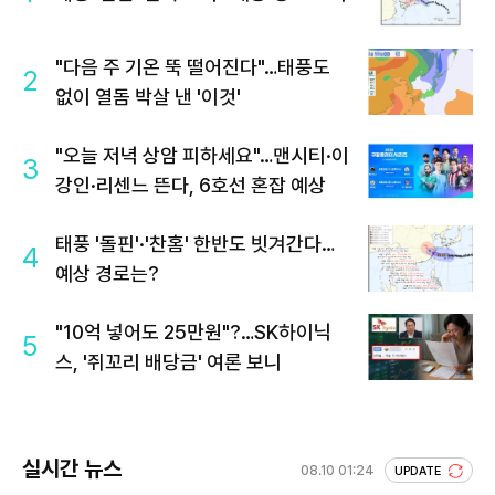
"다음 주 기온 뚝 떨어진다"…태풍도
2
없이 열돔 박살 낸 '이것'
"오늘 저녁 상암 피하세요"…맨시티·이
3
강인·리센느 뜬다, 6호선 혼잡 예상
태풍 '돌핀'·'찬홈' 한반도 빗겨간다…
4
예상 경로는?
"10억 넣어도 25만원"?…SK하이닉
5
스, '쥐꼬리 배당금' 여론 보니
실시간 뉴스
08.10 01:24
UPDATE