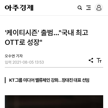
로
아
그
검
전
주
인
색
체
경
메
제
뉴
'케이티시즌' 출범…"국내 최고
OTT로 성장"
오수연 기자
공
텍
입력 2021-08-05 13:53
유
스
트
크
기
KT그룹 미디어 밸류체인 강화…장대진 대표 선임