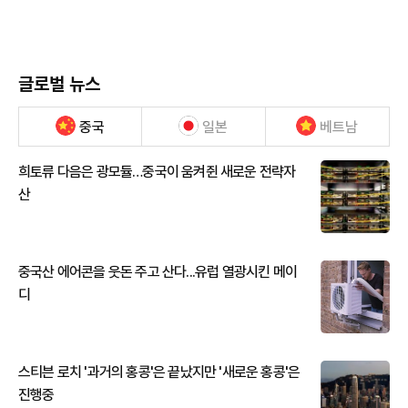
글로벌 뉴스
중국
일본
베트남
희토류 다음은 광모듈…중국이 움켜쥔 새로운 전략자
산
중국산 에어콘을 웃돈 주고 산다...유럽 열광시킨 메이
디
스티븐 로치 '과거의 홍콩'은 끝났지만 '새로운 홍콩'은
진행중