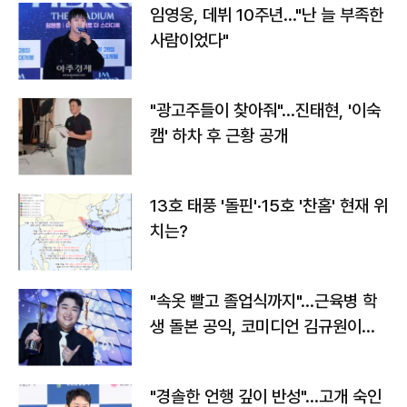
임영웅, 데뷔 10주년…"난 늘 부족한
사람이었다"
"광고주들이 찾아줘"…진태현, '이숙
캠' 하차 후 근황 공개
13호 태풍 '돌핀'·15호 '찬홈' 현재 위
치는?
"속옷 빨고 졸업식까지"…근육병 학
생 돌본 공익, 코미디언 김규원이었
다
"경솔한 언행 깊이 반성"…고개 숙인