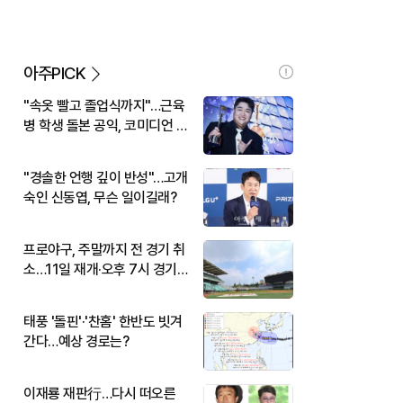
아주PICK
"속옷 빨고 졸업식까지"…근육
병 학생 돌본 공익, 코미디언 김
규원이었다
"경솔한 언행 깊이 반성"…고개
숙인 신동엽, 무슨 일이길래?
프로야구, 주말까지 전 경기 취
소…11일 재개·오후 7시 경기
시작
태풍 '돌핀'·'찬홈' 한반도 빗겨
간다…예상 경로는?
이재룡 재판行…다시 떠오른