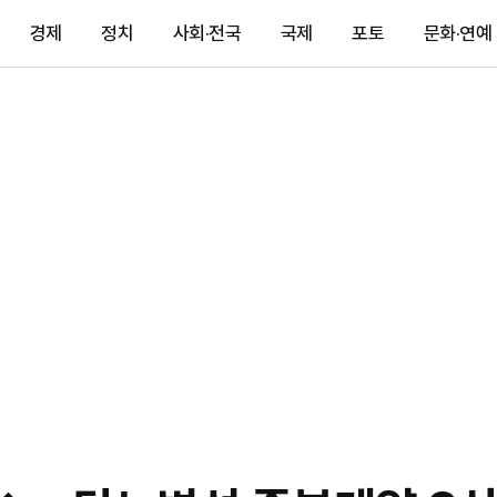
경제
정치
사회·전국
국제
포토
문화·연예