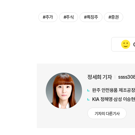
#주가
#주식
#특징주
#증권
정세희 기자
ssss30
완주 안전용품 제조공장
KIA 정해영·삼성 이승현
기자의 다른기사