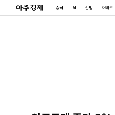
아
중국
AI
산업
재테크
주
경
제