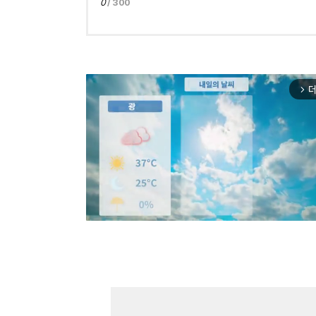
0
/ 300
더
arrow_forward_ios
Mut