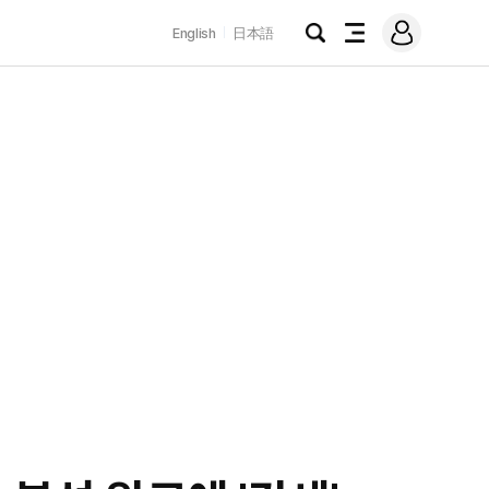
로
English
日本語
그
검
전
인
색
체
메
뉴