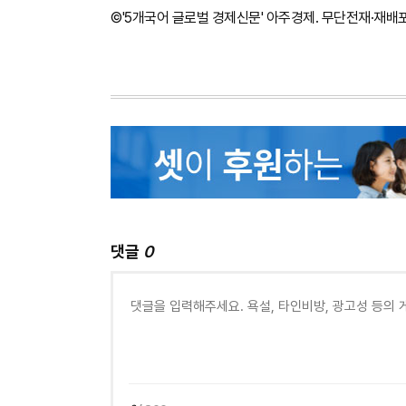
©'5개국어 글로벌 경제신문' 아주경제. 무단전재·재배
댓글
0