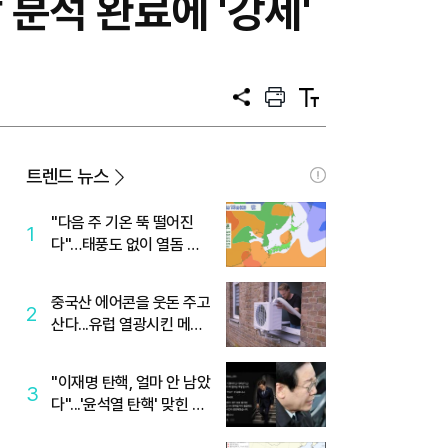
분석 완료에 '강세'
공
프
텍
유
린
스
트
트
크
기
트렌드 뉴스
"다음 주 기온 뚝 떨어진
1
다"…태풍도 없이 열돔 박
살 낸 '이것'
중국산 에어콘을 웃돈 주고
2
산다...유럽 열광시킨 메이
디
"이재명 탄핵, 얼마 안 남았
3
다"...'윤석열 탄핵' 맞힌 무
당, '성지글' 등장