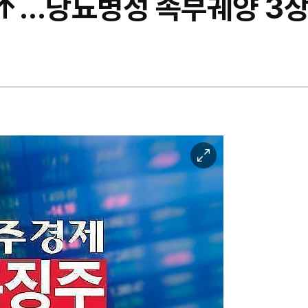
↑…당뇨병성 족부궤양 3상 
이
미
지
확
대