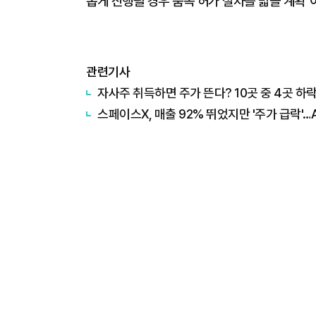
롭게 진행될 경우 품목 허가 절차를 밟을 계획"
관련기사
자사주 취득하면 주가 뜬다? 10곳 중 4곳 하
스페이스X, 매출 92% 뛰었지만 '주가 급락'…A