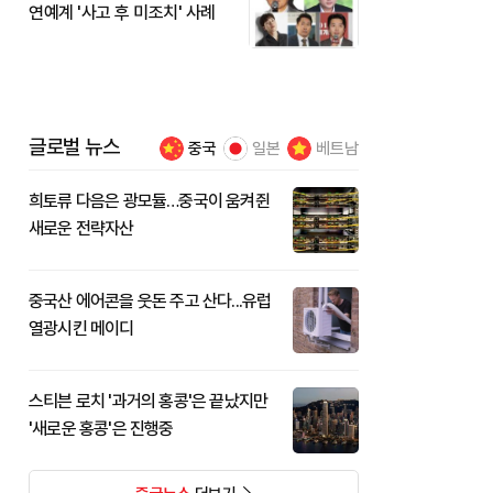
연예계 '사고 후 미조치' 사례
글로벌 뉴스
중국
일본
베트남
희토류 다음은 광모듈…중국이 움켜쥔
새로운 전략자산
중국산 에어콘을 웃돈 주고 산다...유럽
열광시킨 메이디
스티븐 로치 '과거의 홍콩'은 끝났지만
'새로운 홍콩'은 진행중