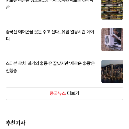
희토류 다음은 광모듈…중국이 움켜쥔 새로운 전략자
산
중국산 에어콘을 웃돈 주고 산다...유럽 열광시킨 메이
디
스티븐 로치 '과거의 홍콩'은 끝났지만 '새로운 홍콩'은
진행중
중국뉴스
더보기
추천기사