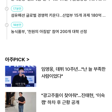
용해야
17분전
섬유패션 글로벌 경쟁력 키운다…산업부 15개 과제 180억 지
원
18분전
농식품부, '천원의 아침밥' 참여 200개 대학 선정
아주PICK >
임영웅, 데뷔 10주년…"난 늘 부족한
사람이었다"
"광고주들이 찾아줘"…진태현, '이숙
캠' 하차 후 근황 공개