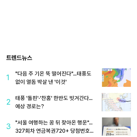
트렌드뉴스
"다음 주 기온 뚝 떨어진다"…태풍도
1
없이 열돔 박살 낸 '이것'
태풍 '돌핀'·'찬홈' 한반도 빗겨간다…
2
예상 경로는?
"서울 여행하는 꿈 뒤 찾아온 행운"…
3
327회차 연금복권720+ 당첨번호조