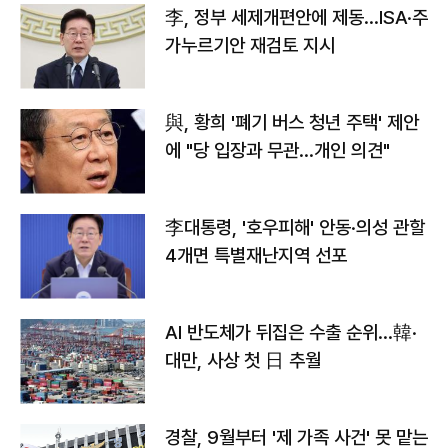
李, 정부 세제개편안에 제동…ISA·주
가누르기안 재검토 지시
與, 황희 '폐기 버스 청년 주택' 제안
에 "당 입장과 무관…개인 의견"
李대통령, '호우피해' 안동·의성 관할
4개면 특별재난지역 선포
AI 반도체가 뒤집은 수출 순위…韓·
대만, 사상 첫 日 추월
경찰, 9월부터 '제 가족 사건' 못 맡는