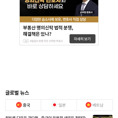
글로벌 뉴스
중국
일본
베트남