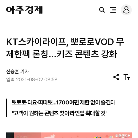
로
아
그
검
전
주
인
색
체
경
메
제
뉴
KT스카이라이프, 뽀로로VOD 무
제한팩 론칭...키즈 콘텐츠 강화
신승훈 기자
공
텍
입력 2021-08-02 08:58
유
스
트
크
기
뽀로로·타요·띠띠뽀...1700여편 제한 없이 즐긴다
"고객이 원하는 콘텐츠 찾아 라인업 확대할 것"