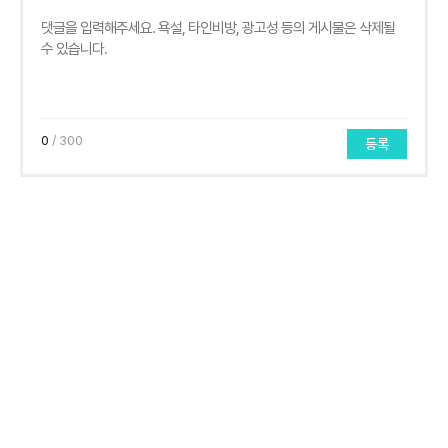
0
/ 300
등록