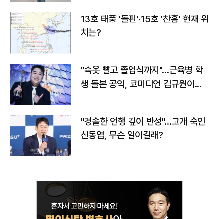
13호 태풍 '돌핀'·15호 '찬홈' 현재 위
치는?
"속옷 빨고 졸업식까지"…근육병 학
생 돌본 공익, 코미디언 김규원이었
다
"경솔한 언행 깊이 반성"…고개 숙인
신동엽, 무슨 일이길래?