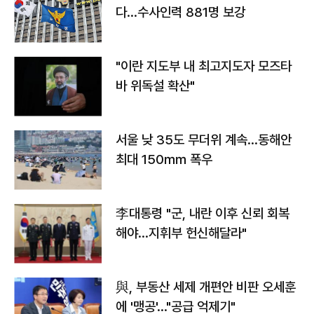
다…수사인력 881명 보강
"이란 지도부 내 최고지도자 모즈타
바 위독설 확산"
서울 낮 35도 무더위 계속…동해안
최대 150㎜ 폭우
李대통령 "군, 내란 이후 신뢰 회복
해야…지휘부 헌신해달라"
與, 부동산 세제 개편안 비판 오세훈
에 '맹공'…"공급 억제기"