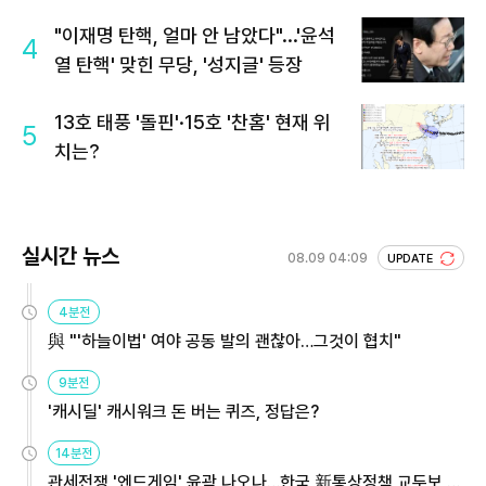
회 주목
"이재명 탄핵, 얼마 안 남았다"...'윤석
4
열 탄핵' 맞힌 무당, '성지글' 등장
13호 태풍 '돌핀'·15호 '찬홈' 현재 위
5
치는?
실시간 뉴스
08.09 04:09
UPDATE
4분전
與 "'하늘이법' 여야 공동 발의 괜찮아…그것이 협치"
9분전
'캐시딜' 캐시워크 돈 버는 퀴즈, 정답은?
14분전
관세전쟁 '엔드게임' 윤곽 나오나…한국 新통상정책 교두보 활