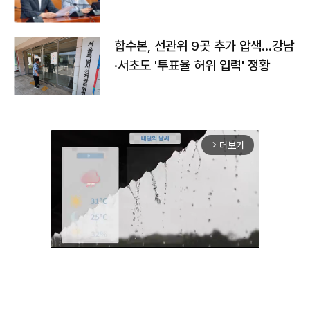
합수본, 선관위 9곳 추가 압색…강남
·서초도 '투표율 허위 입력' 정황
더보기
arrow_forward_ios
Mute