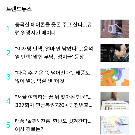
트렌드뉴스
중국산 에어콘을 웃돈 주고 산다...유
1
럽 열광시킨 메이디
"이재명 탄핵, 얼마 안 남았다"...'윤석
2
열 탄핵' 맞힌 무당, '성지글' 등장
"다음 주 기온 뚝 떨어진다"…태풍도
3
없이 열돔 박살 낸 '이것'
"서울 여행하는 꿈 뒤 찾아온 행운"…
4
327회차 연금복권720+ 당첨번호조
회 주목
태풍 '돌핀'·'찬홈' 한반도 빗겨간다…
5
예상 경로는?