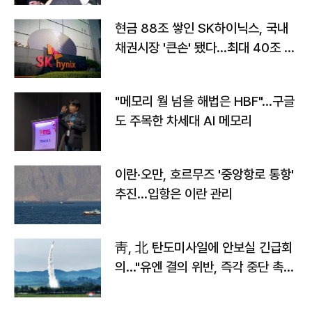
현금 88조 쌓인 SK하이닉스, 국내
채권시장 '큰손' 됐다…최대 40조 투
자
"메모리 월 넘을 해법은 HBF"…구글
도 주목한 차세대 AI 메모리
이란·오만, 호르무즈 '중앙항로 통항'
추진…입항은 이란 관리
靑, 北 탄도미사일에 안보실 긴급회
의…"유엔 결의 위반, 즉각 중단 촉
구"