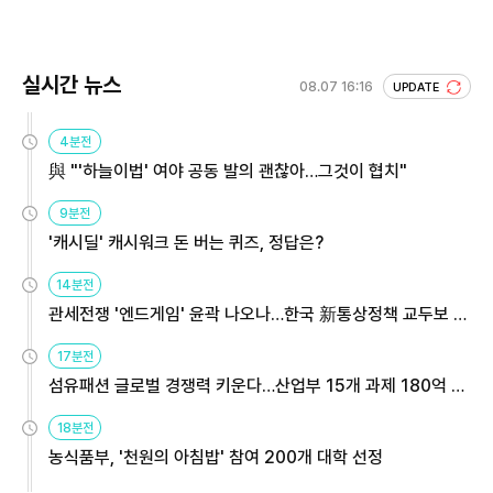
실시간 뉴스
08.07 16:16
UPDATE
4분전
與 "'하늘이법' 여야 공동 발의 괜찮아…그것이 협치"
9분전
'캐시딜' 캐시워크 돈 버는 퀴즈, 정답은?
14분전
관세전쟁 '엔드게임' 윤곽 나오나…한국 新통상정책 교두보 활
용해야
17분전
섬유패션 글로벌 경쟁력 키운다…산업부 15개 과제 180억 지
원
18분전
농식품부, '천원의 아침밥' 참여 200개 대학 선정