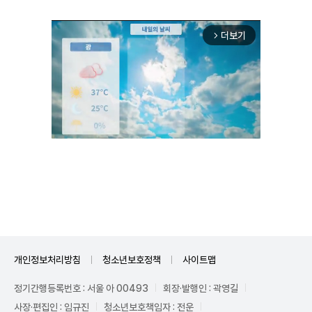
더보기
arrow_forward_ios
Unmute
개인정보처리방침
청소년보호정책
사이트맵
정기간행등록번호 : 서울 아 00493
회장·발행인 : 곽영길
사장·편집인 : 임규진
청소년보호책임자 : 전운