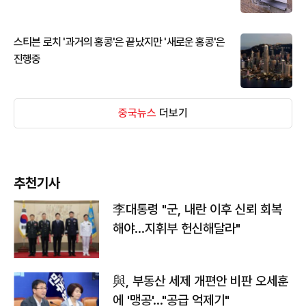
스티븐 로치 '과거의 홍콩'은 끝났지만 '새로운 홍콩'은
진행중
중국뉴스
더보기
추천기사
李대통령 "군, 내란 이후 신뢰 회복
해야…지휘부 헌신해달라"
與, 부동산 세제 개편안 비판 오세훈
에 '맹공'…"공급 억제기"