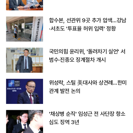
합수본, 선관위 9곳 추가 압색…강남
·서초도 '투표율 허위 입력' 정황
국민의힘 윤리위, '돌려차기 실언' 서
범수·진종오 징계절차 개시
위성락, 스틸 美대사와 상견례…한미
관계 발전 논의
'채상병 순직' 임성근 전 사단장 항소
심도 징역 3년