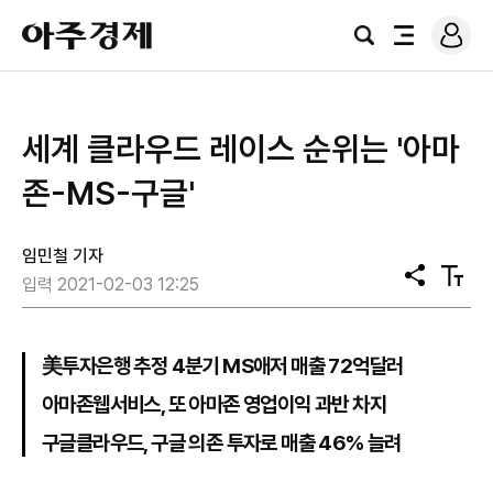
로
아
그
검
전
주
인
색
체
경
메
제
뉴
세계 클라우드 레이스 순위는 '아마
존-MS-구글'
임민철 기자
공
텍
입력 2021-02-03 12:25
유
스
트
크
기
美투자은행 추정 4분기 MS애저 매출 72억달러
아마존웹서비스, 또 아마존 영업이익 과반 차지
구글클라우드, 구글 의존 투자로 매출 46% 늘려