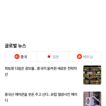
글로벌 뉴스
중국
일본
베트남
희토류 다음은 광모듈…중국이 움켜쥔 새로운 전략자
산
중국산 에어콘을 웃돈 주고 산다...유럽 열광시킨 메이
디