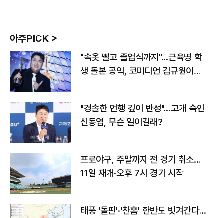
아주PICK >
"속옷 빨고 졸업식까지"…근육병 학
생 돌본 공익, 코미디언 김규원이었
다
"경솔한 언행 깊이 반성"…고개 숙인
신동엽, 무슨 일이길래?
프로야구, 주말까지 전 경기 취소…
11일 재개·오후 7시 경기 시작
태풍 '돌핀'·'찬홈' 한반도 빗겨간다…