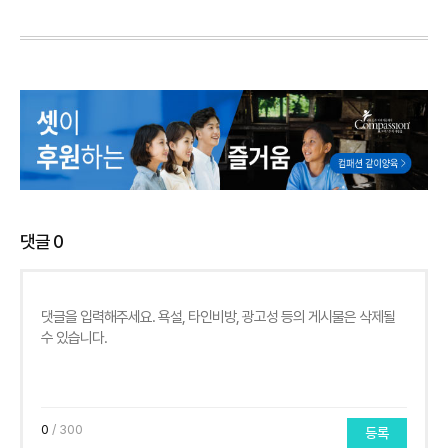
댓글
0
0
/ 300
등록