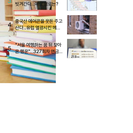
3
빗겨간다…예상 경로는?
중국산 에어콘을 웃돈 주고
4
산다...유럽 열광시킨 메이
디
"서울 여행하는 꿈 뒤 찾아
5
온 행운"…327회차 연금
복권720+ 당첨번호조회
주목