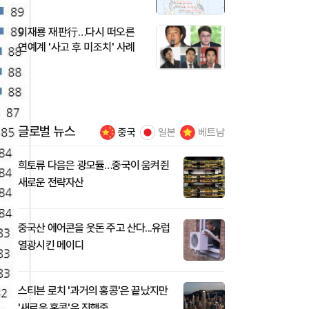
이재룡 재판行…다시 떠오른
연예계 '사고 후 미조치' 사례
글로벌 뉴스
중국
일본
베트남
희토류 다음은 광모듈…중국이 움켜쥔
새로운 전략자산
중국산 에어콘을 웃돈 주고 산다...유럽
열광시킨 메이디
스티븐 로치 '과거의 홍콩'은 끝났지만
'새로운 홍콩'은 진행중