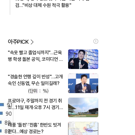
검…"비상 대체 수원 적극 활용"
아주PICK
"속옷 빨고 졸업식까지"…근육
병 학생 돌본 공익, 코미디언 김
규원이었다
"경솔한 언행 깊이 반성"…고개
숙인 신동엽, 무슨 일이길래?
프로야구, 주말까지 전 경기 취
소…11일 재개·오후 7시 경기
시작
태풍 '돌핀'·'찬홈' 한반도 빗겨
간다…예상 경로는?