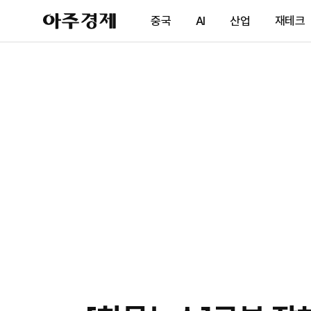
아
중국
AI
산업
재테크
주
경
제