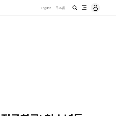
로
English
日本語
그
검
전
인
색
체
메
뉴