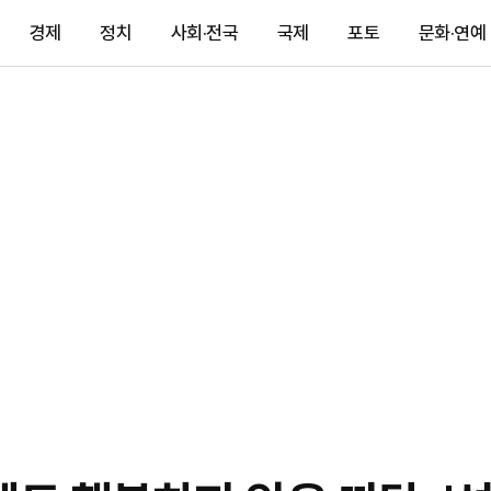
경제
정치
사회·전국
국제
포토
문화·연예