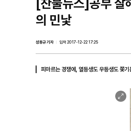
[찬물뉴스]공부 잘해
의 민낯
성동규 기자
입력 2017-12-22 17:25
피마르는 경쟁에, 열등생도 우등생도 쫓기
이
미
지
확
대