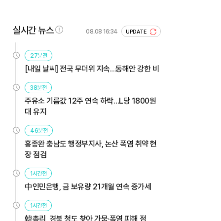
실시간 뉴스
08.08 16:34
UPDATE
27분전
[내일 날씨] 전국 무더위 지속…동해안 강한 비
38분전
주유소 기름값 12주 연속 하락…L당 1800원
대 유지
46분전
홍종완 충남도 행정부지사, 논산 폭염 취약 현
장 점검
1시간전
中인민은행, 금 보유량 21개월 연속 증가세
1시간전
韓총리, 경북 청도 찾아 가뭄·폭염 피해 점