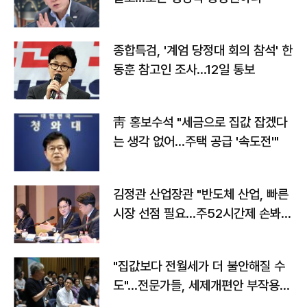
종합특검, '계엄 당정대 회의 참석' 한
동훈 참고인 조사...12일 통보
靑 홍보수석 "세금으로 집값 잡겠다
는 생각 없어…주택 공급 '속도전'"
김정관 산업장관 "반도체 산업, 빠른
시장 선점 필요…주52시간제 손봐
야"
"집값보다 전월세가 더 불안해질 수
도"…전문가들, 세제개편안 부작용
우려