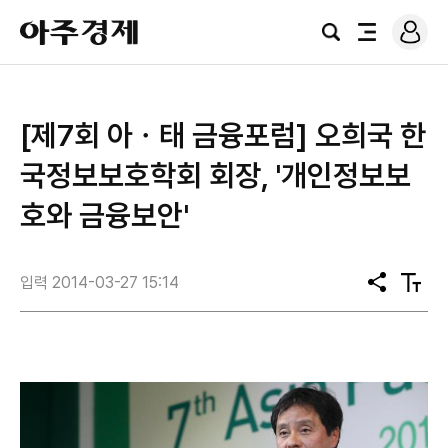
로
아
그
검
전
주
인
색
체
경
메
제
뉴
[제7회 아ㆍ태 금융포럼] 오희국 한
국정보보호학회 회장, '개인정보보
호와 금융보안'
입력 2014-03-27 15:14
공
텍
유
스
트
크
기