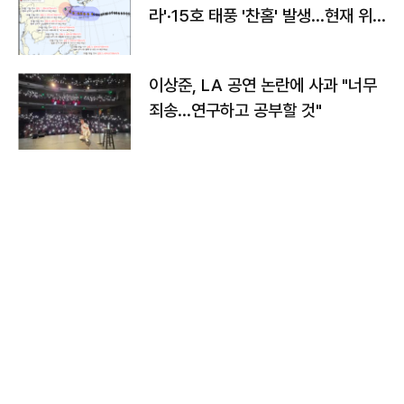
라'·15호 태풍 '찬홈' 발생…현재 위
치와 이동경로는?
이상준, LA 공연 논란에 사과 "너무
죄송…연구하고 공부할 것"