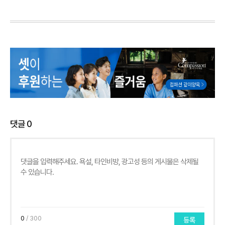
댓글
0
0
/ 300
등록