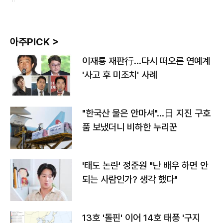
아주PICK >
이재룡 재판行…다시 떠오른 연예계
'사고 후 미조치' 사례
"한국산 물은 안마셔"…日 지진 구호
품 보냈더니 비하한 누리꾼
'태도 논란' 정준원 "난 배우 하면 안
되는 사람인가? 생각 했다"
13호 '돌핀' 이어 14호 태풍 '구지