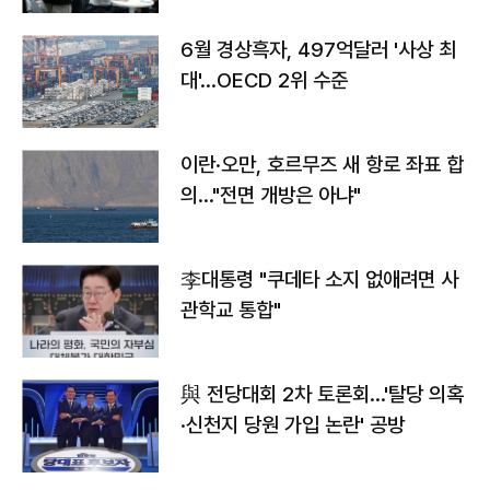
6월 경상흑자, 497억달러 '사상 최
대'…OECD 2위 수준
이란·오만, 호르무즈 새 항로 좌표 합
의…"전면 개방은 아냐"
李대통령 "쿠데타 소지 없애려면 사
관학교 통합"
與 전당대회 2차 토론회…'탈당 의혹
·신천지 당원 가입 논란' 공방