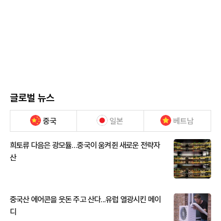
글로벌 뉴스
중국
일본
베트남
희토류 다음은 광모듈…중국이 움켜쥔 새로운 전략자
산
중국산 에어콘을 웃돈 주고 산다...유럽 열광시킨 메이
디