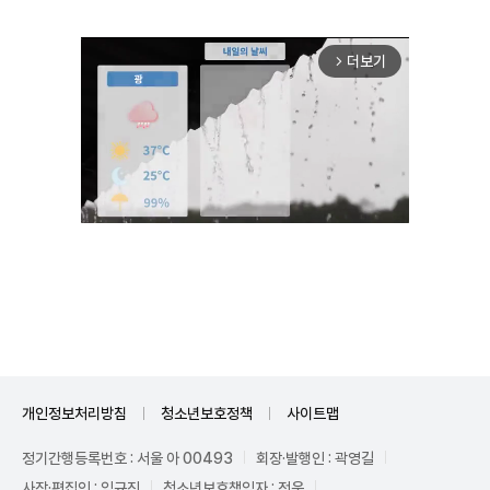
더보기
arrow_forward_ios
Mute
개인정보처리방침
청소년보호정책
사이트맵
정기간행등록번호 : 서울 아 00493
회장·발행인 : 곽영길
사장·편집인 : 임규진
청소년보호책임자 : 전운