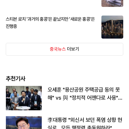
스티븐 로치 '과거의 홍콩'은 끝났지만 '새로운 홍콩'은
진행중
중국뉴스
더보기
추천기사
오세훈 "용산공원 주택공급 동의 못
해" vs 與 "정치적 어젠다로 사용"
맞불
李대통령 "외신서 보던 폭염 상황 현
실로…모든 행정력 총동원하라"