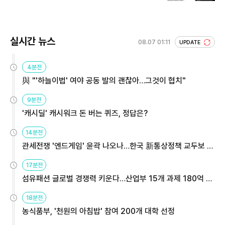
실시간 뉴스
08.07 01:11
UPDATE
4분전
與 "'하늘이법' 여야 공동 발의 괜찮아…그것이 협치"
9분전
'캐시딜' 캐시워크 돈 버는 퀴즈, 정답은?
14분전
관세전쟁 '엔드게임' 윤곽 나오나…한국 新통상정책 교두보 활
용해야
17분전
섬유패션 글로벌 경쟁력 키운다…산업부 15개 과제 180억 지
원
18분전
농식품부, '천원의 아침밥' 참여 200개 대학 선정