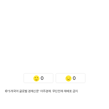
0
0
©'5개국어 글로벌 경제신문' 아주경제. 무단전재·재배포 금지