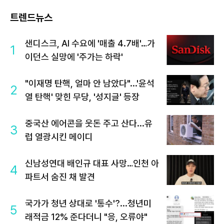
트렌드뉴스
샌디스크, AI 수요에 '매출 4.7배'…가
1
이던스 실망에 '주가는 하락'
"이재명 탄핵, 얼마 안 남았다"...'윤석
2
열 탄핵' 맞힌 무당, '성지글' 등장
중국산 에어콘을 웃돈 주고 산다...유
3
럽 열광시킨 메이디
신남성연대 배인규 대표 사망…인천 아
4
파트서 숨진 채 발견
국가가 청년 상대로 '통수'?...청년미
5
래적금 12% 준다더니 "응, 오류야"