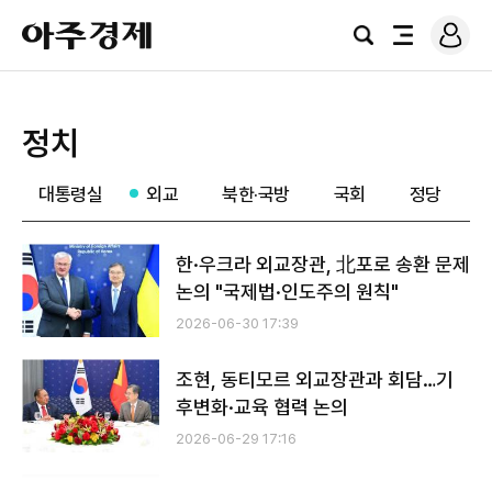
로
아
그
검
전
주
인
색
체
경
메
제
뉴
정치
대통령실
외교
북한·국방
국회
정당
한·우크라 외교장관, 北포로 송환 문제
논의 "국제법·인도주의 원칙"
2026-06-30 17:39
조현, 동티모르 외교장관과 회담…기
후변화·교육 협력 논의
2026-06-29 17:16