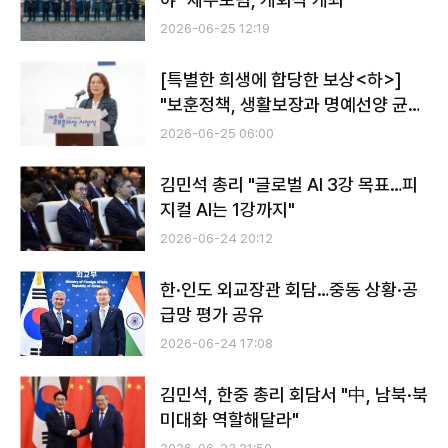
2026-06-25 12:19
[특별한 희생에 합당한 보상<하>]
"보훈정책, 생활보장과 명예선양 균형
이뤄야"
2026-06-25 06:00
김민석 총리 "글로벌 AI 3강 목표…피
지컬 AI는 1강까지"
2026-06-24 20:12
한·인도 외교장관 회담…중동 상황·공
급망 평가 공유
2026-06-24 17:08
김민석, 한중 총리 회담서 "中, 남북·북
미대화 역할해달라"