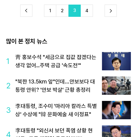
3
다
1
2
4
이
음
많이 본 정치 뉴스
靑 홍보수석 "세금으로 집값 잡겠다는
1
생각 없어…주택 공급 '속도전'"
"북한 13.5km 앞"인데...안보보다 대
2
통령 안위? '안보 박살' 근황 총정리
李대통령, 조수미 '마리아 칼라스 특별
3
상' 수상에 "韓 문화예술 새 이정표"
李대통령 "외신서 보던 폭염 상황 현
4