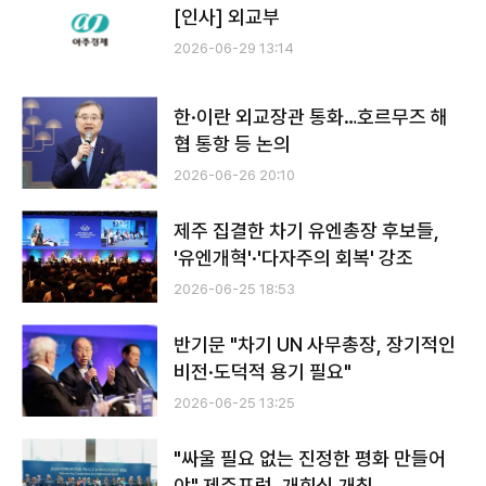
[인사] 외교부
2026-06-29 13:14
한·이란 외교장관 통화…호르무즈 해
협 통항 등 논의
2026-06-26 20:10
제주 집결한 차기 유엔총장 후보들,
'유엔개혁'·'다자주의 회복' 강조
2026-06-25 18:53
반기문 "차기 UN 사무총장, 장기적인
비전·도덕적 용기 필요"
2026-06-25 13:25
"싸울 필요 없는 진정한 평화 만들어
야" 제주포럼, 개회식 개최