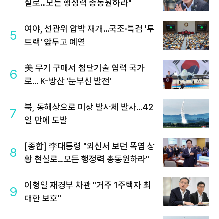
실로…모든 행정력 총동원하라"
여야, 선관위 압박 재개…국조·특검 '투
5
트랙' 앞두고 예열
美 무기 구매서 첨단기술 협력 국가
6
로… K-방산 '눈부신 발전'
북, 동해상으로 미상 발사체 발사…42
7
일 만에 도발
[종합] 李대통령 "외신서 보던 폭염 상
8
황 현실로…모든 행정력 총동원하라"
이형일 재경부 차관 "거주 1주택자 최
9
대한 보호"