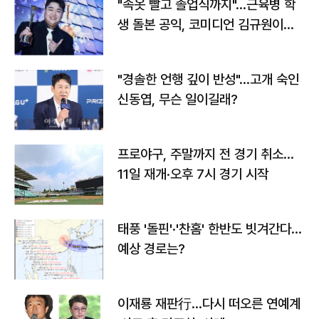
"속옷 빨고 졸업식까지"…근육병 학
생 돌본 공익, 코미디언 김규원이었
다
"경솔한 언행 깊이 반성"…고개 숙인
신동엽, 무슨 일이길래?
프로야구, 주말까지 전 경기 취소…
11일 재개·오후 7시 경기 시작
태풍 '돌핀'·'찬홈' 한반도 빗겨간다…
예상 경로는?
이재룡 재판行…다시 떠오른 연예계