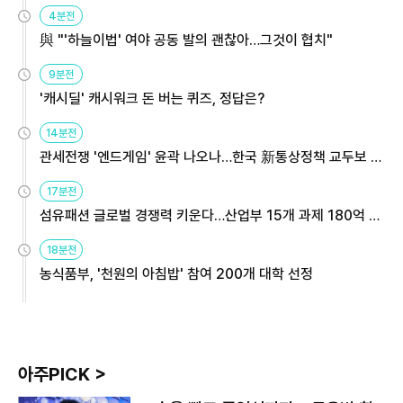
4분전
與 "'하늘이법' 여야 공동 발의 괜찮아…그것이 협치"
9분전
'캐시딜' 캐시워크 돈 버는 퀴즈, 정답은?
14분전
관세전쟁 '엔드게임' 윤곽 나오나…한국 新통상정책 교두보 활
용해야
17분전
섬유패션 글로벌 경쟁력 키운다…산업부 15개 과제 180억 지
원
18분전
농식품부, '천원의 아침밥' 참여 200개 대학 선정
아주PICK >