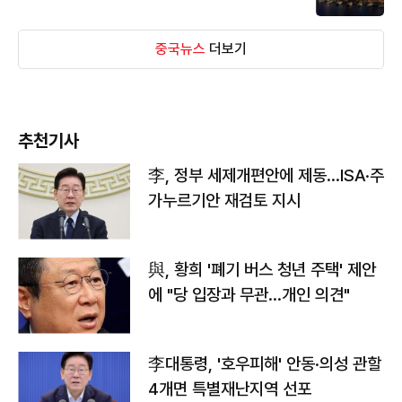
중국뉴스
더보기
추천기사
李, 정부 세제개편안에 제동…ISA·주
가누르기안 재검토 지시
與, 황희 '폐기 버스 청년 주택' 제안
에 "당 입장과 무관…개인 의견"
李대통령, '호우피해' 안동·의성 관할
4개면 특별재난지역 선포