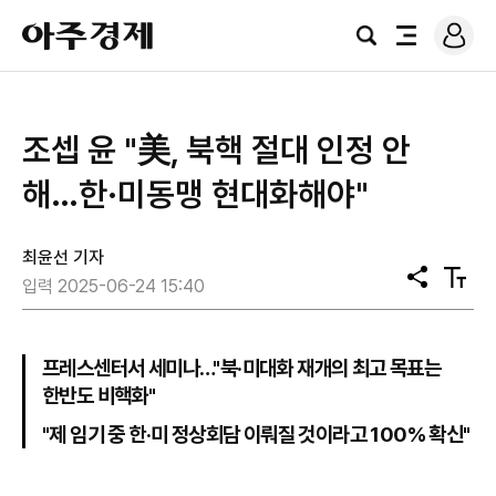
로
아
그
검
전
주
인
색
체
경
메
제
뉴
조셉 윤 "美, 북핵 절대 인정 안
해…한·미동맹 현대화해야"
최윤선 기자
공
텍
입력 2025-06-24 15:40
유
스
트
크
기
프레스센터서 세미나…"북·미대화 재개의 최고 목표는
한반도 비핵화"
"제 임기 중 한·미 정상회담 이뤄질 것이라고 100% 확신"