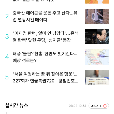
중국산 에어콘을 웃돈 주고 산다...유
2
럽 열광시킨 메이디
"이재명 탄핵, 얼마 안 남았다"...'윤석
3
열 탄핵' 맞힌 무당, '성지글' 등장
태풍 '돌핀'·'찬홈' 한반도 빗겨간다…
4
예상 경로는?
"서울 여행하는 꿈 뒤 찾아온 행운"…
5
327회차 연금복권720+ 당첨번호조
회 주목
실시간 뉴스
08.08 10:53
UPDATE