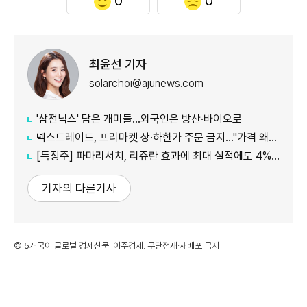
0
0
최윤선 기자
solarchoi@ajunews.com
'삼전닉스' 담은 개미들…외국인은 방산·바이오로
넥스트레이드, 프리마켓 상·하한가 주문 금지…"가격 왜곡 방지"
[특징주] 파마리서치, 리쥬란 효과에 최대 실적에도 4%대 약세
기자의 다른기사
©'5개국어 글로벌 경제신문' 아주경제. 무단전재·재배포 금지