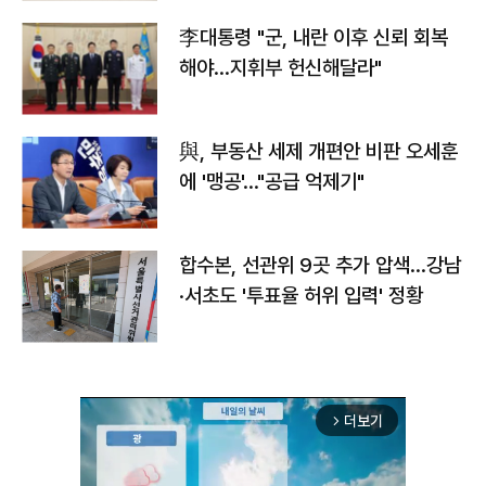
李대통령 "군, 내란 이후 신뢰 회복
해야…지휘부 헌신해달라"
與, 부동산 세제 개편안 비판 오세훈
에 '맹공'…"공급 억제기"
합수본, 선관위 9곳 추가 압색…강남
·서초도 '투표율 허위 입력' 정황
더보기
arrow_forward_ios