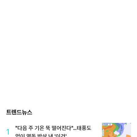
트렌드뉴스
"다음 주 기온 뚝 떨어진다"…태풍도
1
없이 열돔 박살 낸 '이것'