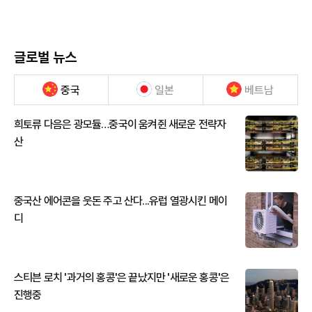
글로벌 뉴스
중국
일본
베트남
희토류 다음은 광모듈…중국이 움켜쥔 새로운 전략자
산
중국산 에어콘을 웃돈 주고 산다...유럽 열광시킨 메이
디
스티븐 로치 '과거의 홍콩'은 끝났지만 '새로운 홍콩'은
진행중