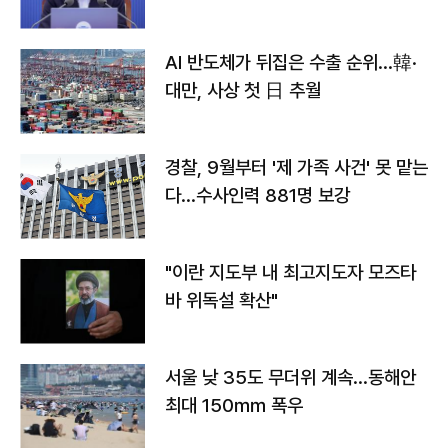
AI 반도체가 뒤집은 수출 순위…韓·
대만, 사상 첫 日 추월
경찰, 9월부터 '제 가족 사건' 못 맡는
다…수사인력 881명 보강
"이란 지도부 내 최고지도자 모즈타
바 위독설 확산"
서울 낮 35도 무더위 계속…동해안
최대 150㎜ 폭우