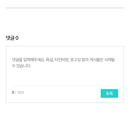
댓글
0
0
/ 300
등록