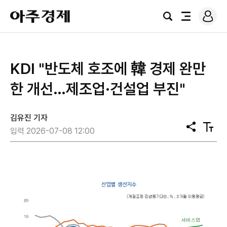
로
아
그
검
전
주
인
색
체
경
메
제
뉴
KDI "반도체 호조에 韓 경제 완만
한 개선…제조업·건설업 부진"
김유진 기자
공
텍
입력 2026-07-08 12:00
유
스
트
크
기