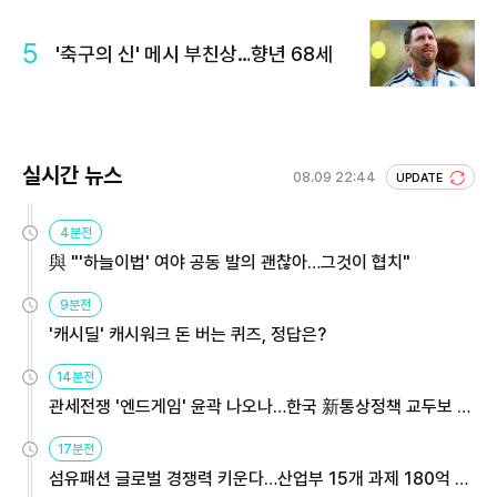
5
'축구의 신' 메시 부친상…향년 68세
실시간 뉴스
08.09 22:44
UPDATE
4분전
與 "'하늘이법' 여야 공동 발의 괜찮아…그것이 협치"
9분전
'캐시딜' 캐시워크 돈 버는 퀴즈, 정답은?
14분전
관세전쟁 '엔드게임' 윤곽 나오나…한국 新통상정책 교두보 활
용해야
17분전
섬유패션 글로벌 경쟁력 키운다…산업부 15개 과제 180억 지