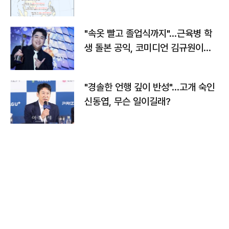
"속옷 빨고 졸업식까지"…근육병 학
생 돌본 공익, 코미디언 김규원이었
다
"경솔한 언행 깊이 반성"…고개 숙인
신동엽, 무슨 일이길래?