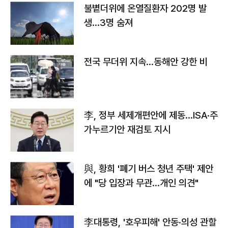
불볕더위에 온열질환자 202명 발
생…3명 숨져
전국 무더위 지속…동해안 강한 비
李, 정부 세제개편안에 제동…ISA·주
가누르기안 재검토 지시
與, 황희 '폐기 버스 청년 주택' 제안
에 "당 입장과 무관…개인 의견"
李대통령, '호우피해' 안동·의성 관할