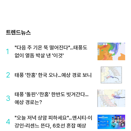
트렌드뉴스
"다음 주 기온 뚝 떨어진다"…태풍도
1
없이 열돔 박살 낸 '이것'
2
태풍 '찬홈' 한국 오나…예상 경로 보니
태풍 '돌핀'·'찬홈' 한반도 빗겨간다…
3
예상 경로는?
"오늘 저녁 상암 피하세요"…맨시티·이
4
강인·리센느 뜬다, 6호선 혼잡 예상