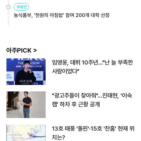
원
18분전
농식품부, '천원의 아침밥' 참여 200개 대학 선정
아주PICK >
임영웅, 데뷔 10주년…"난 늘 부족한
사람이었다"
"광고주들이 찾아줘"…진태현, '이숙
캠' 하차 후 근황 공개
13호 태풍 '돌핀'·15호 '찬홈' 현재 위
치는?