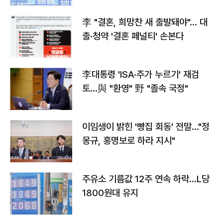
李 "결혼, 희망찬 새 출발돼야"… 대
출·청약 '결혼 페널티' 손본다
李대통령 'ISA·주가 누르기' 재검
토…與 "환영" 野 "졸속 국정"
이임생이 밝힌 '빵집 회동' 전말…"정
몽규, 홍명보로 하라 지시"
주유소 기름값 12주 연속 하락…L당
1800원대 유지