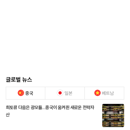
글로벌 뉴스
중국
일본
베트남
희토류 다음은 광모듈…중국이 움켜쥔 새로운 전략자
산