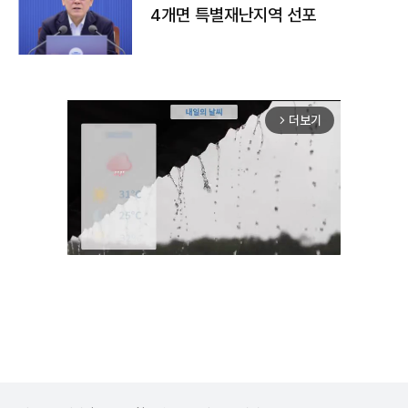
4개면 특별재난지역 선포
더보기
arrow_forward_ios
Unmute