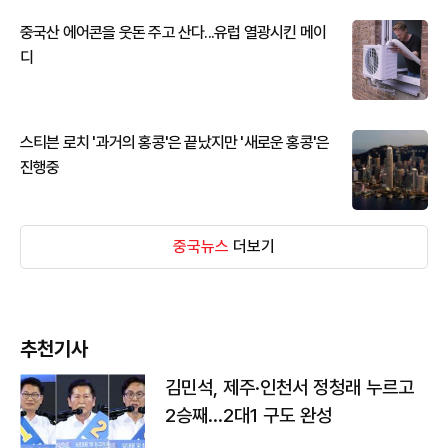
중국산 에어콘을 웃돈 주고 산다...유럽 열광시킨 메이
디
스티븐 로치 '과거의 홍콩'은 끝났지만 '새로운 홍콩'은
진행중
중국뉴스
더보기
추천기사
김민석, 제주·인천서 정청래 누르고
2승째…2대1 구도 완성