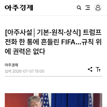
로
아
그
검
전
주
인
색
체
경
메
제
뉴
[아주사설│기본·원칙·상식] 트럼프
전화 한 통에 흔들린 FIFA…규칙 위
에 권력은 없다
아주경제
공
텍
입력 2026-07-07 15:00
유
스
트
크
기