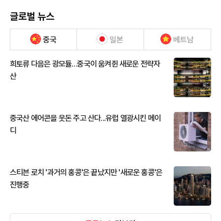
글로벌 뉴스
중국
일본
베트남
희토류 다음은 광모듈…중국이 움켜쥔 새로운 전략자
산
중국산 에어콘을 웃돈 주고 산다...유럽 열광시킨 메이
디
스티븐 로치 '과거의 홍콩'은 끝났지만 '새로운 홍콩'은
진행중