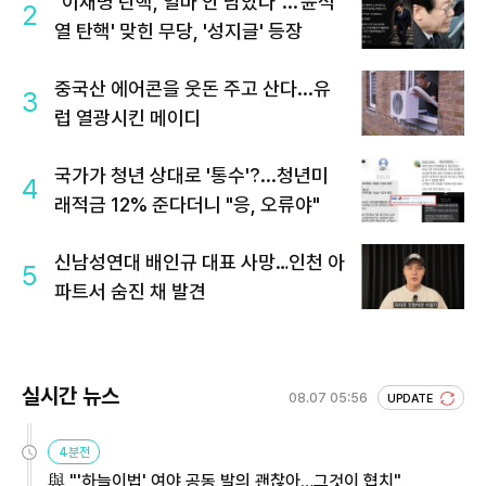
"이재명 탄핵, 얼마 안 남았다"...'윤석
2
열 탄핵' 맞힌 무당, '성지글' 등장
중국산 에어콘을 웃돈 주고 산다...유
3
럽 열광시킨 메이디
국가가 청년 상대로 '통수'?...청년미
4
래적금 12% 준다더니 "응, 오류야"
신남성연대 배인규 대표 사망…인천 아
5
파트서 숨진 채 발견
실시간 뉴스
08.07 05:56
UPDATE
4분전
與 "'하늘이법' 여야 공동 발의 괜찮아…그것이 협치"