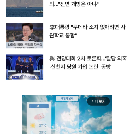
의…"전면 개방은 아냐"
李대통령 "쿠데타 소지 없애려면 사
관학교 통합"
與 전당대회 2차 토론회…'탈당 의혹
·신천지 당원 가입 논란' 공방
더보기
arrow_forward_ios