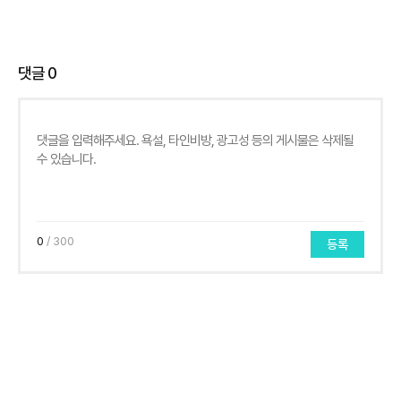
댓글
0
0
/ 300
등록