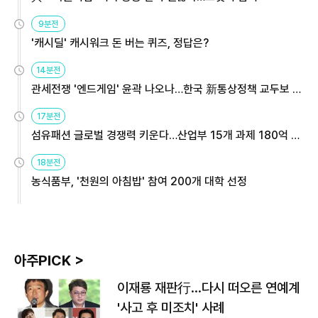
9분전
'캐시딜' 캐시워크 돈 버는 퀴즈, 정답은?
14분전
관세전쟁 '엔드게임' 윤곽 나오나…한국 新통상정책 교두보 활
용해야
17분전
섬유패션 글로벌 경쟁력 키운다…산업부 15개 과제 180억 지
원
18분전
농식품부, '천원의 아침밥' 참여 200개 대학 선정
아주PICK >
이재룡 재판行…다시 떠오른 연예계
'사고 후 미조치' 사례