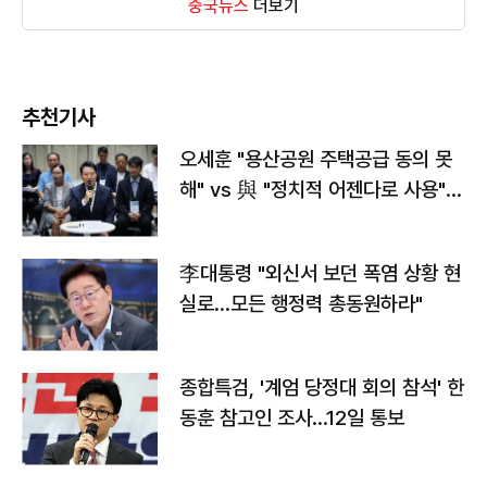
중국뉴스
더보기
추천기사
오세훈 "용산공원 주택공급 동의 못
해" vs 與 "정치적 어젠다로 사용"
맞불
李대통령 "외신서 보던 폭염 상황 현
실로…모든 행정력 총동원하라"
종합특검, '계엄 당정대 회의 참석' 한
동훈 참고인 조사...12일 통보