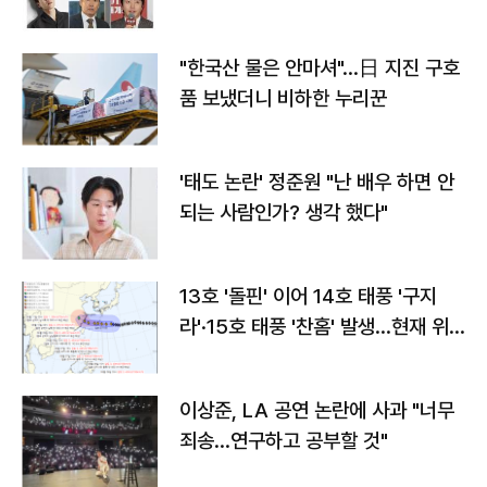
"한국산 물은 안마셔"…日 지진 구호
품 보냈더니 비하한 누리꾼
'태도 논란' 정준원 "난 배우 하면 안
되는 사람인가? 생각 했다"
13호 '돌핀' 이어 14호 태풍 '구지
라'·15호 태풍 '찬홈' 발생…현재 위
치와 이동경로는?
이상준, LA 공연 논란에 사과 "너무
죄송…연구하고 공부할 것"