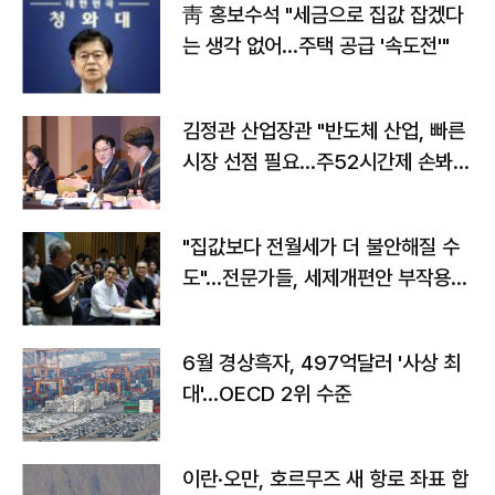
靑 홍보수석 "세금으로 집값 잡겠다
는 생각 없어…주택 공급 '속도전'"
김정관 산업장관 "반도체 산업, 빠른
시장 선점 필요…주52시간제 손봐
야"
"집값보다 전월세가 더 불안해질 수
도"…전문가들, 세제개편안 부작용
우려
6월 경상흑자, 497억달러 '사상 최
대'…OECD 2위 수준
이란·오만, 호르무즈 새 항로 좌표 합