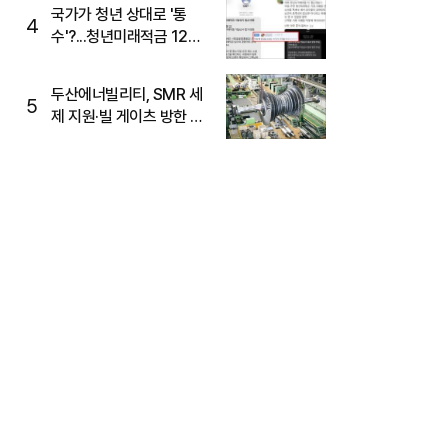
국가가 청년 상대로 '통
4
수'?...청년미래적금 12%
준다더니 "응, 오류야"
두산에너빌리티, SMR 세
5
제 지원·빌 게이츠 방한 기
대에 5%대 강세