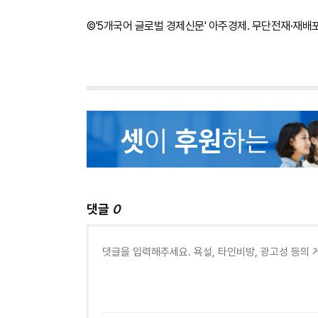
©'5개국어 글로벌 경제신문' 아주경제. 무단전재·재배
댓글
0