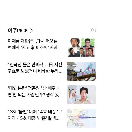
아주PICK
이재룡 재판行…다시 떠오른
연예계 '사고 후 미조치' 사례
"한국산 물은 안마셔"…日 지진
구호품 보냈더니 비하한 누리
꾼
'태도 논란' 정준원 "난 배우 하
면 안 되는 사람인가? 생각 했
다"
13호 '돌핀' 이어 14호 태풍 '구
지라'·15호 태풍 '찬홈' 발생…
현재 위치와 이동경로는?