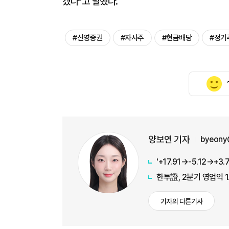
겠다"고 말했다.
#신영증권
#자사주
#현금배당
#정기
양보연 기자
byeony
한투證, 2분기 영업익 
기자의 다른기사