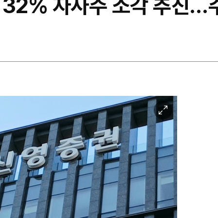
 32% 자사주 소각 추진…
이
미
지
확
대