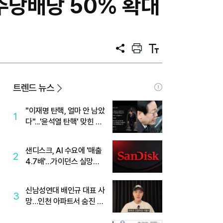
주당배당 50% 확대
공
프
텍
유
린
스
트
트
크
기
트렌드 뉴스
"이재명 탄핵, 얼마 안 남았
1
다"...'윤석열 탄핵' 맞힌 무
당, '성지글' 등장
샌디스크, AI 수요에 '매출
2
4.7배'…가이던스 실망에
'주가는 하락'
신남성연대 배인규 대표 사
3
망…인천 아파트서 숨진 채
발견