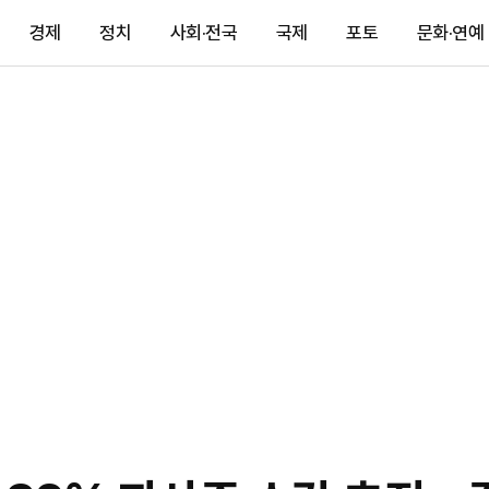
경제
정치
사회·전국
국제
포토
문화·연예