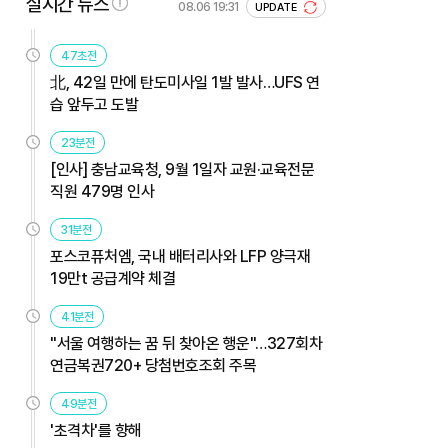
실시간 뉴스
08.06 19:31
UPDATE
47초전
北, 42일 만에 탄도미사일 1발 발사…UFS 연
습 앞두고 도발
23분전
[인사] 충남교육청, 9월 1일자 교원·교육전문
직원 479명 인사
31분전
포스코퓨처엠, 국내 배터리사와 LFP 양극재
19만t 공급계약 체결
41분전
"서울 여행하는 꿈 뒤 찾아온 행운"…327회차
연금복권720+ 당첨번호조회 주목
49분전
'초격차'를 향해