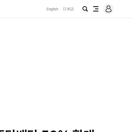
로
English
日本語
그
검
전
인
색
체
메
뉴