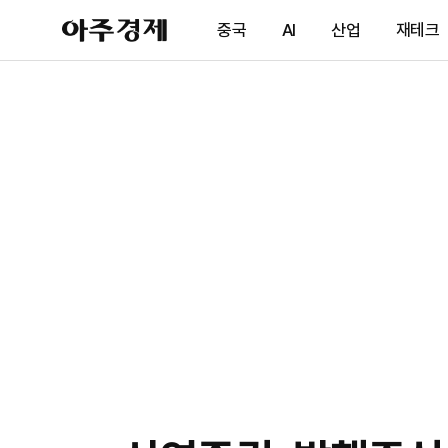
아
중국
AI
산업
재테크
주
경
제