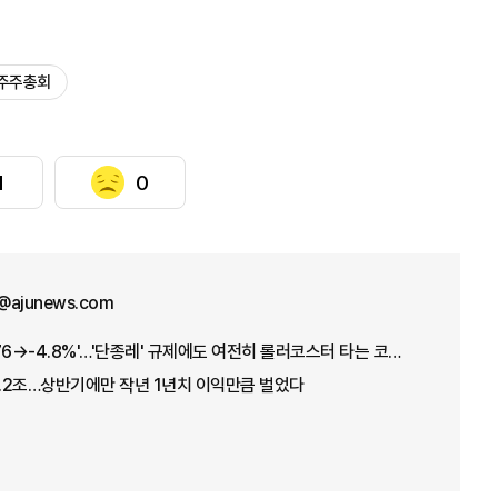
주주총회
1
0
@ajunews.com
'+17.91→-5.12→+3.76→-4.8%'…'단종레' 규제에도 여전히 롤러코스터 타는 코스피
1.2조…상반기에만 작년 1년치 이익만큼 벌었다