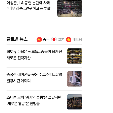
이상준, LA 공연 논란에 사과
"너무 죄송…연구하고 공부할
것"
글로벌 뉴스
중국
일본
베트남
희토류 다음은 광모듈…중국이 움켜쥔
새로운 전략자산
중국산 에어콘을 웃돈 주고 산다...유럽
열광시킨 메이디
스티븐 로치 '과거의 홍콩'은 끝났지만
'새로운 홍콩'은 진행중