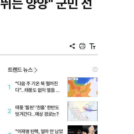
 뛰는 양양" 군민 선
공
프
텍
유
린
스
트
트
크
기
트렌드 뉴스
"다음 주 기온 뚝 떨어진
1
다"…태풍도 없이 열돔 박
살 낸 '이것'
태풍 '돌핀'·'찬홈' 한반도
2
빗겨간다…예상 경로는?
"이재명 탄핵, 얼마 안 남았