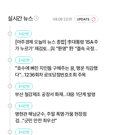
실시간 뉴스
08.08 22:31
UPDATE
1시간전
[아주경제 오늘의 뉴스 종합] 李대통령 'ISA·주
가 누르기' 재검토…與 "환영" 野 "졸속 국정"
外
2시간전
"호수에 빠진 지인들 구해주는 꿈, 행운 직감했
다"…1236회차 로또당첨번호조회 주목
2시간전
부산 철강제조 공장서 화재…대응 1단계 발령
3시간전
명현관 해남군수, 주말 폭염·가뭄 현장점
검…"군민 안전 최우선"
3시간전