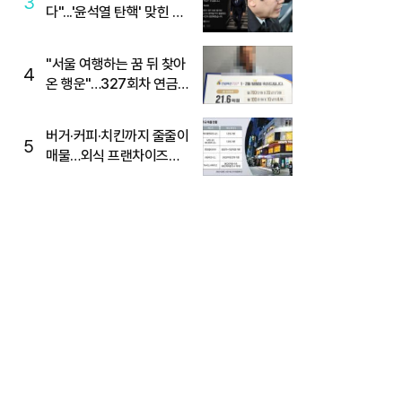
3
다"...'윤석열 탄핵' 맞힌 무
당, '성지글' 등장
"서울 여행하는 꿈 뒤 찾아
4
온 행운"…327회차 연금
복권720+ 당첨번호조회
주목
버거·커피·치킨까지 줄줄이
5
매물…외식 프랜차이즈
M&A '활기'