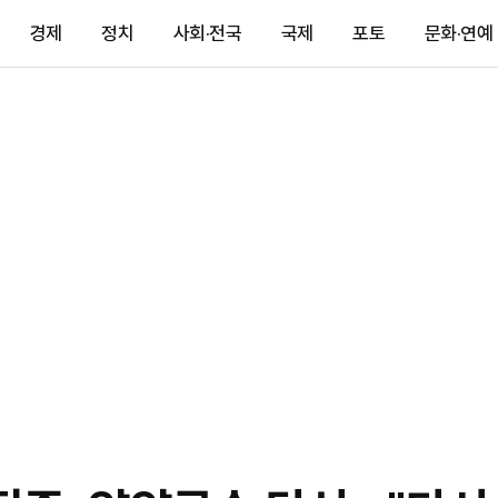
경제
정치
사회·전국
국제
포토
문화·연예