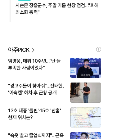
사순문 장흥군수, 주말 가뭄 현장 점검…"피해
최소화 총력"
아주PICK
임영웅, 데뷔 10주년…"난 늘
부족한 사람이었다"
"광고주들이 찾아줘"…진태현,
'이숙캠' 하차 후 근황 공개
13호 태풍 '돌핀'·15호 '찬홈'
현재 위치는?
"속옷 빨고 졸업식까지"…근육