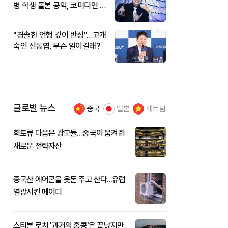
병 학생 돌본 공익, 코미디언 김
규원이었다
"경솔한 언행 깊이 반성"…고개
숙인 신동엽, 무슨 일이길래?
글로벌 뉴스
중국
일본
베트남
희토류 다음은 광모듈…중국이 움켜쥔
새로운 전략자산
중국산 에어콘을 웃돈 주고 산다...유럽
열광시킨 메이디
스티븐 로치 '과거의 홍콩'은 끝났지만