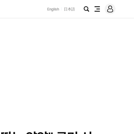
로
English
日本語
그
검
전
인
색
체
메
뉴