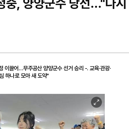
김정중, 양양군수 당선…"다시
 군정 이끌어…무주공산 양양군수 선거 승리 -. 교육·관광·
심 하나로 모아 새 도약"
이
미
지
확