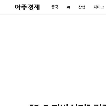
아
중국
AI
산업
재테크
주
경
제