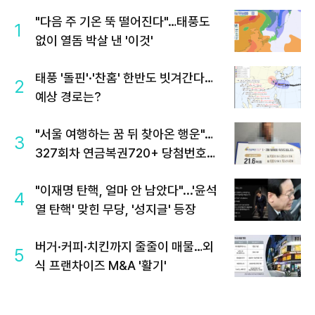
"다음 주 기온 뚝 떨어진다"…태풍도
1
없이 열돔 박살 낸 '이것'
태풍 '돌핀'·'찬홈' 한반도 빗겨간다…
2
예상 경로는?
"서울 여행하는 꿈 뒤 찾아온 행운"…
3
327회차 연금복권720+ 당첨번호조
회 주목
"이재명 탄핵, 얼마 안 남았다"...'윤석
4
열 탄핵' 맞힌 무당, '성지글' 등장
버거·커피·치킨까지 줄줄이 매물…외
5
식 프랜차이즈 M&A '활기'