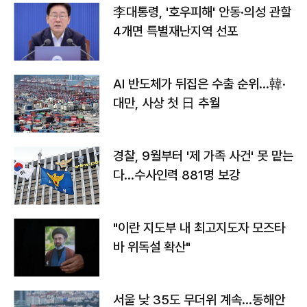
李대통령, '호우피해' 안동·의성 관할
4개면 특별재난지역 선포
AI 반도체가 뒤집은 수출 순위…韓·
대만, 사상 첫 日 추월
경찰, 9월부터 '제 가족 사건' 못 맡는
다…수사인력 881명 보강
"이란 지도부 내 최고지도자 모즈타
바 위독설 확산"
서울 낮 35도 무더위 계속…동해안