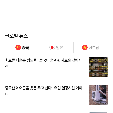
글로벌 뉴스
중국
일본
베트남
희토류 다음은 광모듈…중국이 움켜쥔 새로운 전략자
산
중국산 에어콘을 웃돈 주고 산다...유럽 열광시킨 메이
디