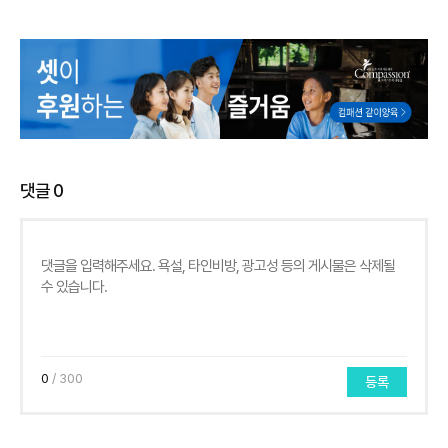
댓글
0
0
/ 300
등록