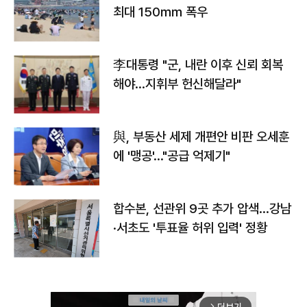
최대 150㎜ 폭우
李대통령 "군, 내란 이후 신뢰 회복
해야…지휘부 헌신해달라"
與, 부동산 세제 개편안 비판 오세훈
에 '맹공'…"공급 억제기"
합수본, 선관위 9곳 추가 압색…강남
·서초도 '투표율 허위 입력' 정황
더보기
arrow_forward_ios