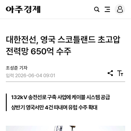
로
아
그
검
전
주
인
색
체
경
메
제
뉴
대한전선, 영국 스코틀랜드 초고압
전력망 650억 수주
조성준 기자
공
텍
입력 2026-06-04 09:01
유
스
트
크
기
132kV 송전선로 구축 사업에 케이블 시스템 공급
상반기 영국서만 4건 따내며 유럽 수주 확대