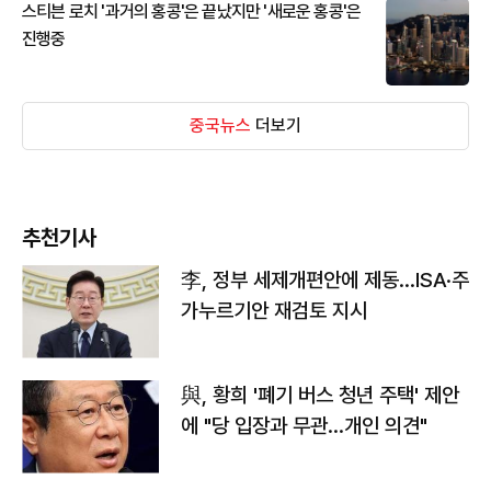
스티븐 로치 '과거의 홍콩'은 끝났지만 '새로운 홍콩'은
진행중
중국뉴스
더보기
추천기사
李, 정부 세제개편안에 제동…ISA·주
가누르기안 재검토 지시
與, 황희 '폐기 버스 청년 주택' 제안
에 "당 입장과 무관…개인 의견"