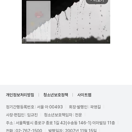
Mute
개인정보처리방침
청소년보호정책
사이트맵
정기간행등록번호 : 서울 아 00493
회장·발행인 : 곽영길
사장·편집인 : 임규진
청소년보호책임자 : 전운
주소 : 서울특별시 종로구 종로 1길 42(수송동 146-1) 이마빌딩 11층
전화 : 02-767-1500
발행일자 : 2007년 11월 15일