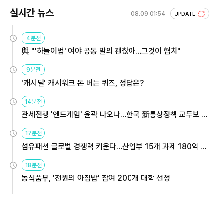
실시간 뉴스
08.09 01:54
UPDATE
4분전
與 "'하늘이법' 여야 공동 발의 괜찮아…그것이 협치"
9분전
'캐시딜' 캐시워크 돈 버는 퀴즈, 정답은?
14분전
관세전쟁 '엔드게임' 윤곽 나오나…한국 新통상정책 교두보 활
용해야
17분전
섬유패션 글로벌 경쟁력 키운다…산업부 15개 과제 180억 지
원
18분전
농식품부, '천원의 아침밥' 참여 200개 대학 선정