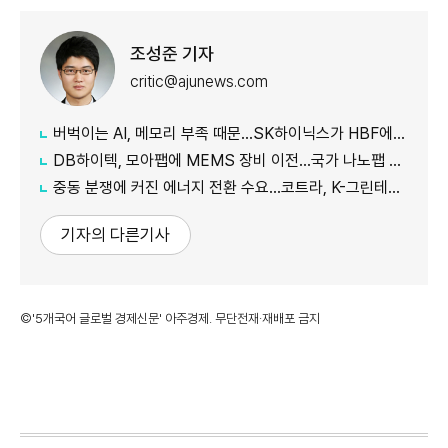
조성준 기자
critic@ajunews.com
버벅이는 AI, 메모리 부족 때문…SK하이닉스가 HBF에 집중하는 이유
DB하이텍, 모아팹에 MEMS 장비 이전…국가 나노팹 공정 지원
중동 분쟁에 커진 에너지 전환 수요…코트라, K-그린테크 수출길 넓힌다
기자의 다른기사
©'5개국어 글로벌 경제신문' 아주경제. 무단전재·재배포 금지