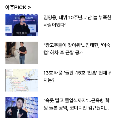
아주PICK >
임영웅, 데뷔 10주년…"난 늘 부족한
사람이었다"
"광고주들이 찾아줘"…진태현, '이숙
캠' 하차 후 근황 공개
13호 태풍 '돌핀'·15호 '찬홈' 현재 위
치는?
"속옷 빨고 졸업식까지"…근육병 학
생 돌본 공익, 코미디언 김규원이었
다