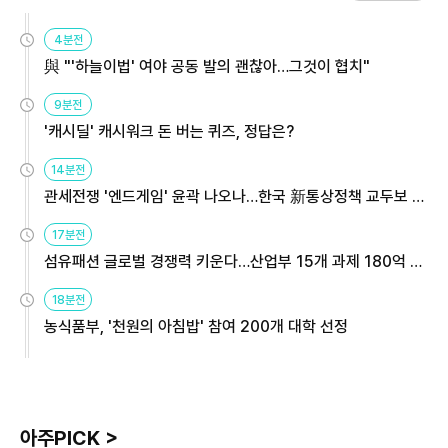
4분전
與 "'하늘이법' 여야 공동 발의 괜찮아…그것이 협치"
9분전
'캐시딜' 캐시워크 돈 버는 퀴즈, 정답은?
14분전
관세전쟁 '엔드게임' 윤곽 나오나…한국 新통상정책 교두보 활
용해야
17분전
섬유패션 글로벌 경쟁력 키운다…산업부 15개 과제 180억 지
원
18분전
농식품부, '천원의 아침밥' 참여 200개 대학 선정
아주PICK >