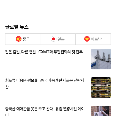
글로벌 뉴스
중국
일본
베트남
같은 출발, 다른 결말...CXMT와 푸젠진화의 첫 단추
희토류 다음은 광모듈…중국이 움켜쥔 새로운 전략자
산
중국산 에어콘을 웃돈 주고 산다...유럽 열광시킨 메이
디