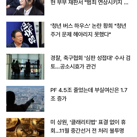
현 부부 재판서 "범죄 연상시키지 말
라"
'청년 버스 하우스' 논란 황희 "청년
주거 문제 헤아리지 못했다"
경찰, 축구협회 '심판 성접대' 수사 검
토…공소시효가 관건
PF 4.5조 줄었는데 부실여신은 1.7
조 증가
미 상원, '클래리티법' 표결 없이 휴
회…11월 중간선거 전 처리 불투명