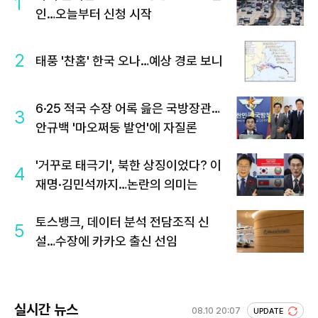
1
인…오늘부터 신청 시작
2
태풍 '찬홈' 한국 오나…예상 경로 보니
6·25 적국 수장 어록 읊은 국방장관…
3
안규백 '마오쩌둥 발언'에 자질론
'거꾸로 태극기', 북한 상징이었다? 이
4
재명·김민석까지…논란의 의미는
토스뱅크, 데이터 분석 전담조직 신
5
설…수장에 카카오 출신 선임
실시간 뉴스
08.10 20:07
UPDATE