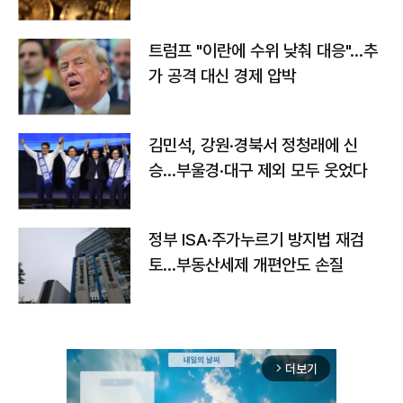
트럼프 "이란에 수위 낮춰 대응"…추
가 공격 대신 경제 압박
김민석, 강원·경북서 정청래에 신
승…부울경·대구 제외 모두 웃었다
정부 ISA·주가누르기 방지법 재검
토…부동산세제 개편안도 손질
더보기
arrow_forward_ios