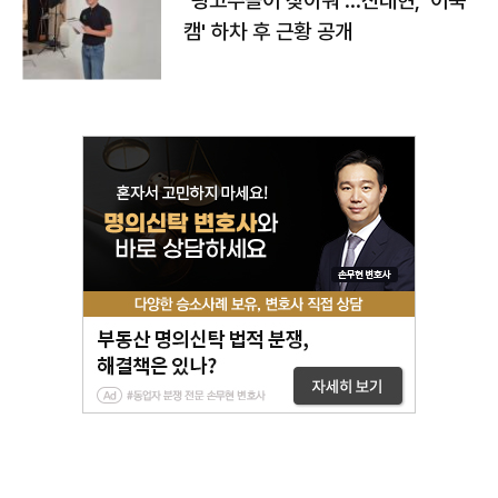
"광고주들이 찾아줘"…진태현, '이숙
캠' 하차 후 근황 공개