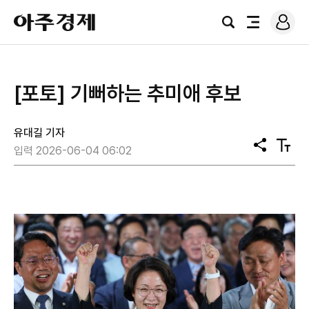
로
아
그
검
전
주
인
색
체
경
메
제
뉴
[포토] 기뻐하는 추미애 후보
유대길 기자
공
텍
입력 2026-06-04 06:02
유
스
트
크
기