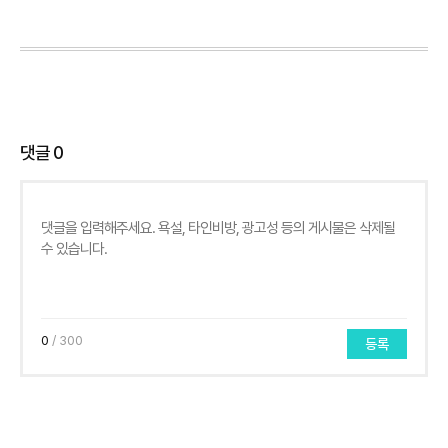
댓글
0
0
/ 300
등록