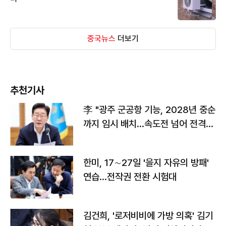
중국뉴스
더보기
추천기사
李 "광주 군공항 기능, 2028년 중순
까지 임시 배치…속도전 넘어 전격
전"
한미, 17∼27일 '을지 자유의 방패'
연습…전작권 전환 시험대
김건희, '로저비비에 가방 의혹' 김기