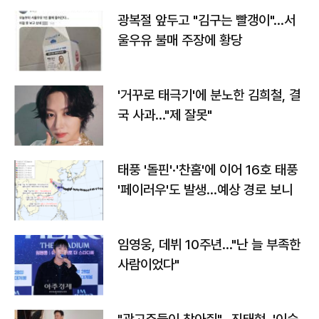
광복절 앞두고 "김구는 빨갱이"…서
울우유 불매 주장에 황당
'거꾸로 태극기'에 분노한 김희철, 결
국 사과…"제 잘못"
태풍 '돌핀'·'찬홈'에 이어 16호 태풍
'페이러우'도 발생…예상 경로 보니
임영웅, 데뷔 10주년…"난 늘 부족한
사람이었다"