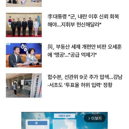
李대통령 "군, 내란 이후 신뢰 회복
해야…지휘부 헌신해달라"
與, 부동산 세제 개편안 비판 오세훈
에 '맹공'…"공급 억제기"
합수본, 선관위 9곳 추가 압색…강남
·서초도 '투표율 허위 입력' 정황
더보기
arrow_forward_ios