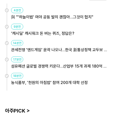
4분전
與 "'하늘이법' 여야 공동 발의 괜찮아…그것이 협치"
9분전
'캐시딜' 캐시워크 돈 버는 퀴즈, 정답은?
14분전
관세전쟁 '엔드게임' 윤곽 나오나…한국 新통상정책 교두보 활
용해야
17분전
섬유패션 글로벌 경쟁력 키운다…산업부 15개 과제 180억 지
원
18분전
농식품부, '천원의 아침밥' 참여 200개 대학 선정
아주PICK >