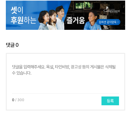
댓글
0
0
/ 300
등록