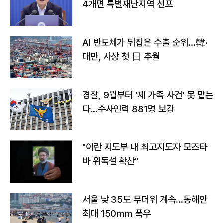
4개면 특별재난지역 선포
AI 반도체가 뒤집은 수출 순위…韓·
대만, 사상 첫 日 추월
경찰, 9월부터 '제 가족 사건' 못 맡는
다…수사인력 881명 보강
"이란 지도부 내 최고지도자 모즈타
바 위독설 확산"
서울 낮 35도 무더위 계속…동해안
최대 150㎜ 폭우