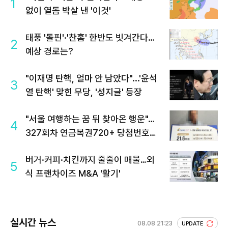
1
없이 열돔 박살 낸 '이것'
태풍 '돌핀'·'찬홈' 한반도 빗겨간다…
2
예상 경로는?
"이재명 탄핵, 얼마 안 남았다"...'윤석
3
열 탄핵' 맞힌 무당, '성지글' 등장
"서울 여행하는 꿈 뒤 찾아온 행운"…
4
327회차 연금복권720+ 당첨번호조
회 주목
버거·커피·치킨까지 줄줄이 매물…외
5
식 프랜차이즈 M&A '활기'
실시간 뉴스
08.08 21:23
UPDATE