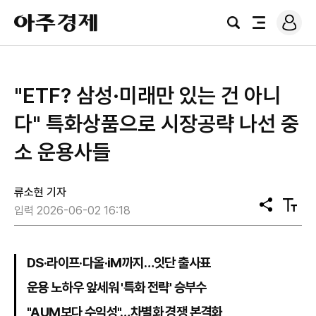
로
아
그
검
전
주
인
색
체
경
메
제
뉴
"ETF? 삼성·미래만 있는 건 아니
다" 특화상품으로 시장공략 나선 중
소 운용사들
류소현 기자
공
텍
입력 2026-06-02 16:18
유
스
트
크
기
DS·라이프·다올·iM까지…잇단 출사표
운용 노하우 앞세워 '특화 전략' 승부수
"AUM보다 수익성"…차별화 경쟁 본격화