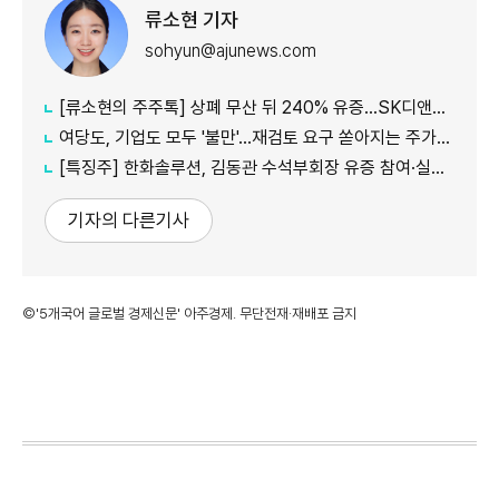
류소현 기자
sohyun@ajunews.com
[류소현의 주주톡] 상폐 무산 뒤 240% 유증…SK디앤디는 주주를 설득했나?
여당도, 기업도 모두 '불만'...재검토 요구 쏟아지는 주가누르기 방지 세제개편안
[특징주] 한화솔루션, 김동관 수석부회장 유증 참여·실적 개선 기대에 16% 강세
기자의 다른기사
©'5개국어 글로벌 경제신문' 아주경제. 무단전재·재배포 금지