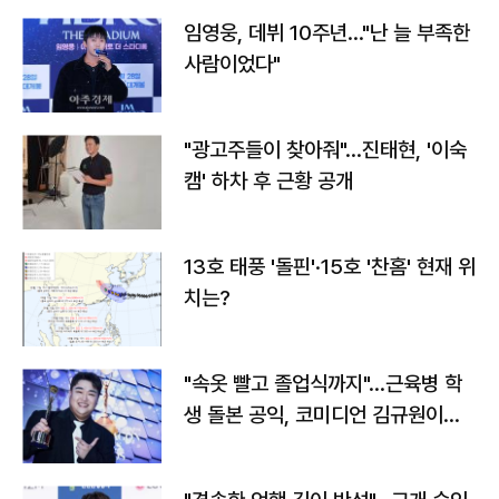
임영웅, 데뷔 10주년…"난 늘 부족한
사람이었다"
"광고주들이 찾아줘"…진태현, '이숙
캠' 하차 후 근황 공개
13호 태풍 '돌핀'·15호 '찬홈' 현재 위
치는?
"속옷 빨고 졸업식까지"…근육병 학
생 돌본 공익, 코미디언 김규원이었
다