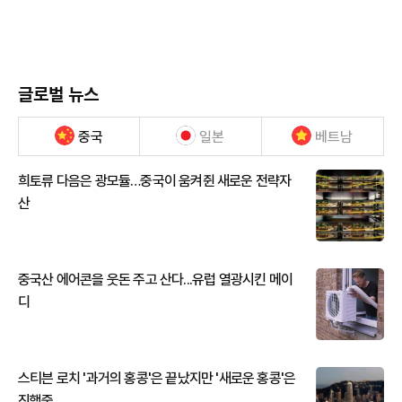
글로벌 뉴스
중국
일본
베트남
희토류 다음은 광모듈…중국이 움켜쥔 새로운 전략자
산
중국산 에어콘을 웃돈 주고 산다...유럽 열광시킨 메이
디
스티븐 로치 '과거의 홍콩'은 끝났지만 '새로운 홍콩'은
진행중