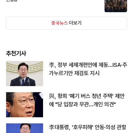
중국뉴스
더보기
추천기사
李, 정부 세제개편안에 제동…ISA·주
가누르기안 재검토 지시
與, 황희 '폐기 버스 청년 주택' 제안
에 "당 입장과 무관…개인 의견"
李대통령, '호우피해' 안동·의성 관할