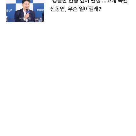
"경솔한 언행 깊이 반성"…고개 숙인
신동엽, 무슨 일이길래?