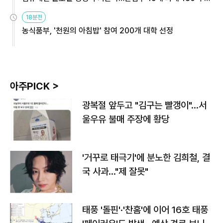
원
18분전
농식품부, '천원의 아침밥' 참여 200개 대학 선정
아주PICK >
광복절 앞두고 "김구는 빨갱이"…서
울우유 불매 주장에 황당
'거꾸로 태극기'에 분노한 김희철, 결
국 사과…"제 잘못"
태풍 '돌핀'·'찬홈'에 이어 16호 태풍