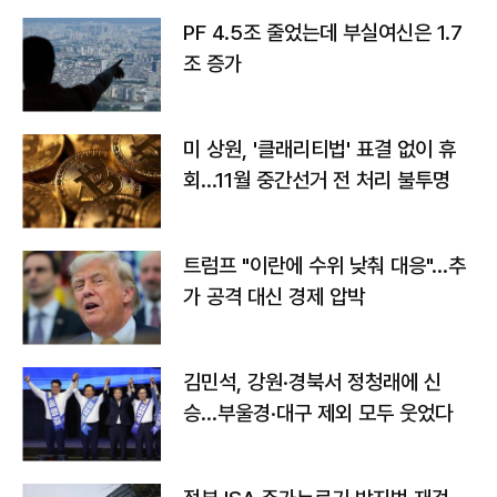
PF 4.5조 줄었는데 부실여신은 1.7
조 증가
미 상원, '클래리티법' 표결 없이 휴
회…11월 중간선거 전 처리 불투명
트럼프 "이란에 수위 낮춰 대응"…추
가 공격 대신 경제 압박
김민석, 강원·경북서 정청래에 신
승…부울경·대구 제외 모두 웃었다