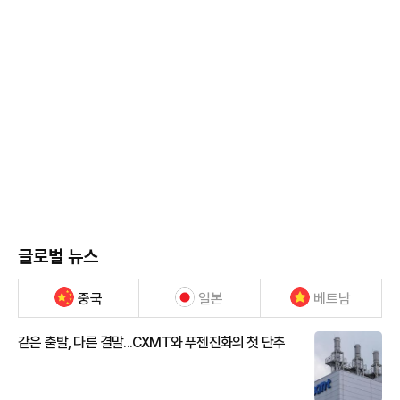
글로벌 뉴스
중국
일본
베트남
같은 출발, 다른 결말...CXMT와 푸젠진화의 첫 단추