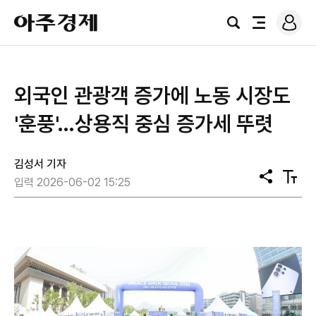
로
아
그
검
전
주
인
색
체
경
메
제
뉴
외국인 관광객 증가에 노동 시장도
'훈풍'…상용직 중심 증가세 뚜렷
김성서 기자
공
텍
입력 2026-06-02 15:25
유
스
트
크
기