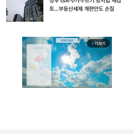
정부 ISA·주가누르기 방지법 재검
토…부동산세제 개편안도 손질
더보기
arrow_forward_ios
Unmute