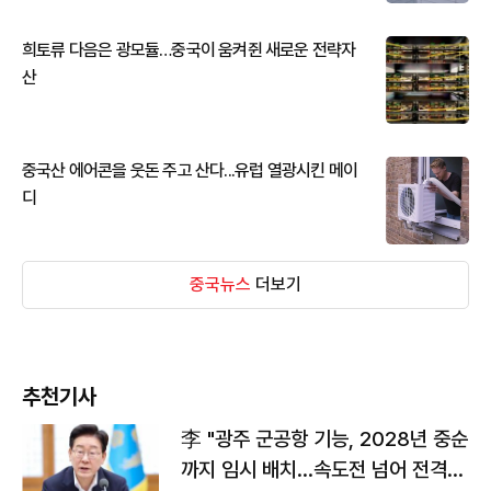
희토류 다음은 광모듈…중국이 움켜쥔 새로운 전략자
산
중국산 에어콘을 웃돈 주고 산다...유럽 열광시킨 메이
디
중국뉴스
더보기
추천기사
李 "광주 군공항 기능, 2028년 중순
까지 임시 배치…속도전 넘어 전격