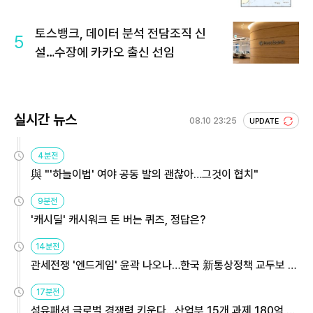
토스뱅크, 데이터 분석 전담조직 신
5
설…수장에 카카오 출신 선임
실시간 뉴스
08.10 23:25
UPDATE
4분전
與 "'하늘이법' 여야 공동 발의 괜찮아…그것이 협치"
9분전
'캐시딜' 캐시워크 돈 버는 퀴즈, 정답은?
14분전
관세전쟁 '엔드게임' 윤곽 나오나…한국 新통상정책 교두보 활
용해야
17분전
섬유패션 글로벌 경쟁력 키운다…산업부 15개 과제 180억 지