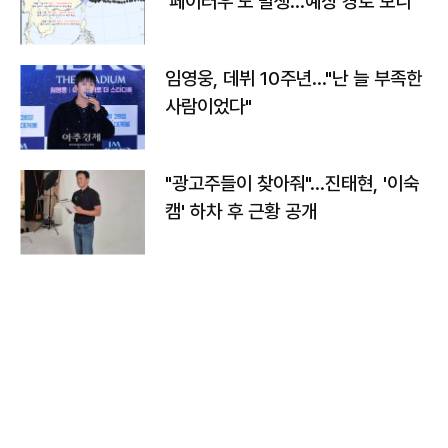
'페이러우'도 발생…예상 경로 보니
임영웅, 데뷔 10주년…"난 늘 부족한
사람이었다"
"광고주들이 찾아줘"…진태현, '이숙
캠' 하차 후 근황 공개