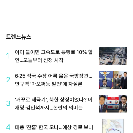
트렌드뉴스
아이 둘이면 고속도로 통행료 10% 할
1
인…오늘부터 신청 시작
6·25 적국 수장 어록 읊은 국방장관…
2
안규백 '마오쩌둥 발언'에 자질론
'거꾸로 태극기', 북한 상징이었다? 이
3
재명·김민석까지…논란의 의미는
4
태풍 '찬홈' 한국 오나…예상 경로 보니