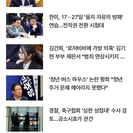
전"
한미, 17∼27일 '을지 자유의 방패'
연습…전작권 전환 시험대
김건희, '로저비비에 가방 의혹' 김기
현 부부 재판서 "범죄 연상시키지 말
라"
'청년 버스 하우스' 논란 황희 "청년
주거 문제 헤아리지 못했다"
경찰, 축구협회 '심판 성접대' 수사 검
토…공소시효가 관건