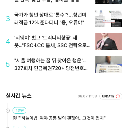
국가가 청년 상대로 '통수'?...청년미
3
래적금 12% 준다더니 "응, 오류야"
'티웨이' 벗고 '트리니티항공' 새
4
옷…"FSC·LCC 틈새, SSC 전략으로
공략"
"서울 여행하는 꿈 뒤 찾아온 행운"…
5
327회차 연금복권720+ 당첨번호조
회 주목
실시간 뉴스
08.07 11:58
UPDATE
4분전
與 "'하늘이법' 여야 공동 발의 괜찮아…그것이 협치"