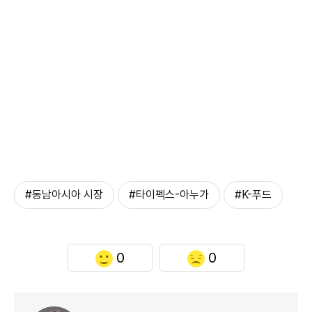
#동남아시아 시장
#타이펙스-아누가
#K-푸드
0
0