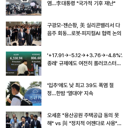
염…李대통령 "국가적 기후 재난"
구광모-젠슨황, 美 실리콘밸리서 다
음주 회동…로봇·피지컬AI 협력 논의
'+17.91→-5.12→+3.76→-4.8%'…'
종레' 규제에도 여전히 롤러코스터
타는 코스피
'입추'에도 낮 최고 39도 폭염 절
정…한밤 '열대야' 지속
오세훈 "용산공원 주택공급 동의 못
해" vs 與 "정치적 어젠다로 사용"