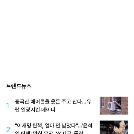
트렌드뉴스
중국산 에어콘을 웃돈 주고 산다...유
1
럽 열광시킨 메이디
"이재명 탄핵, 얼마 안 남았다"...'윤석
2
열 탄핵' 맞힌 무당, '성지글' 등장