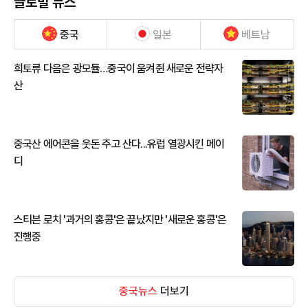
글로벌 뉴스
중국
일본
베트남
희토류 다음은 광모듈…중국이 움켜쥔 새로운 전략자
산
중국산 에어콘을 웃돈 주고 산다...유럽 열광시킨 메이
디
스티븐 로치 '과거의 홍콩'은 끝났지만 '새로운 홍콩'은
진행중
중국뉴스
더보기