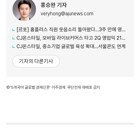
홍승완 기자
veryhong@ajunews.com
[르포] 홈플러스 직원 웃음소리 돌아왔다…3주 만에 영업 재개 채비
CJ온스타일, 모바일 라이브커머스 타고 2Q 영업익 21%↑
CJ온스타일, 중소기업 글로벌 육성 확대…서울콘도 연계
기자의 다른기사
©'5개국어 글로벌 경제신문' 아주경제. 무단전재·재배포 금지