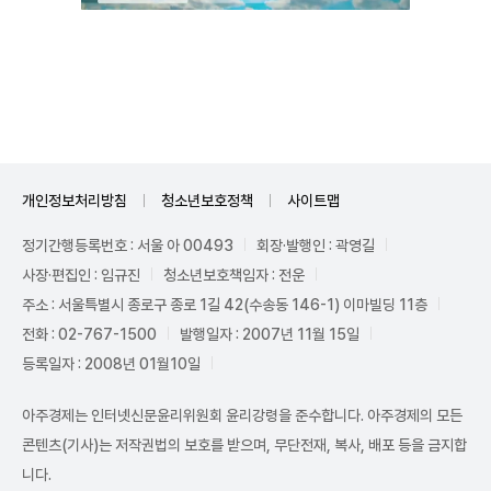
Unmute
개인정보처리방침
청소년보호정책
사이트맵
정기간행등록번호 : 서울 아 00493
회장·발행인 : 곽영길
사장·편집인 : 임규진
청소년보호책임자 : 전운
주소 : 서울특별시 종로구 종로 1길 42(수송동 146-1) 이마빌딩 11층
전화 : 02-767-1500
발행일자 : 2007년 11월 15일
등록일자 : 2008년 01월10일
아주경제는 인터넷신문윤리위원회 윤리강령을 준수합니다. 아주경제의 모든
콘텐츠(기사)는 저작권법의 보호를 받으며, 무단전재, 복사, 배포 등을 금지합
니다.