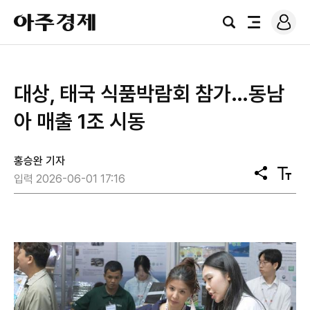
로
아
그
검
전
주
인
색
체
경
메
제
뉴
대상, 태국 식품박람회 참가…동남
아 매출 1조 시동
홍승완 기자
공
텍
입력 2026-06-01 17:16
유
스
트
크
기