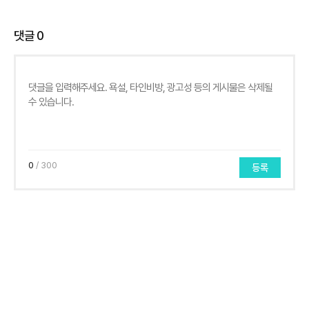
댓글
0
0
/ 300
등록