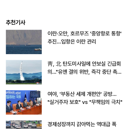
추천기사
이란·오만, 호르무즈 '중앙항로 통항'
추진…입항은 이란 관리
靑, 北 탄도미사일에 안보실 긴급회
의…"유엔 결의 위반, 즉각 중단 촉
구"
여야, '부동산 세제 개편안' 공방…
"실거주자 보호" vs "무책임의 극치"
경제성장까지 갉아먹는 역대급 폭