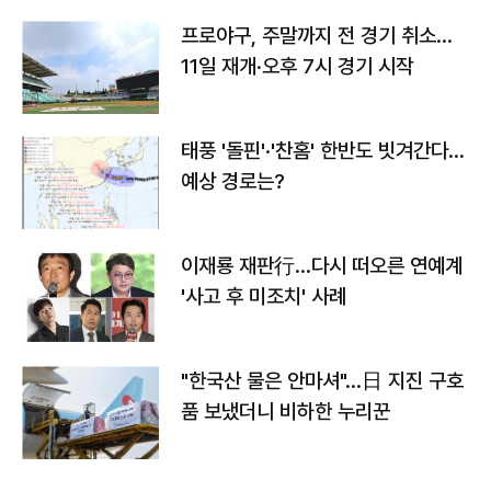
프로야구, 주말까지 전 경기 취소…
11일 재개·오후 7시 경기 시작
태풍 '돌핀'·'찬홈' 한반도 빗겨간다…
예상 경로는?
이재룡 재판行…다시 떠오른 연예계
'사고 후 미조치' 사례
"한국산 물은 안마셔"…日 지진 구호
품 보냈더니 비하한 누리꾼