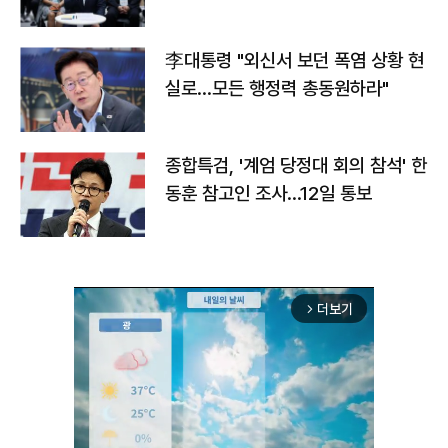
맞불
李대통령 "외신서 보던 폭염 상황 현
실로…모든 행정력 총동원하라"
종합특검, '계엄 당정대 회의 참석' 한
동훈 참고인 조사...12일 통보
더보기
arrow_forward_ios