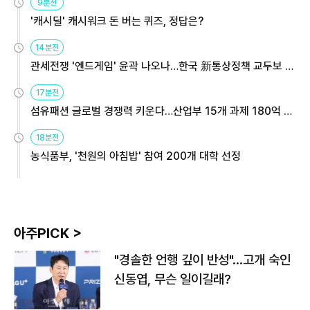
9분전
'캐시딜' 캐시워크 돈 버는 퀴즈, 정답은?
14분전
관세전쟁 '엔드게임' 윤곽 나오나…한국 新통상정책 교두보 활
용해야
17분전
섬유패션 글로벌 경쟁력 키운다…산업부 15개 과제 180억 지
원
18분전
농식품부, '천원의 아침밥' 참여 200개 대학 선정
아주PICK >
"경솔한 언행 깊이 반성"…고개 숙인
신동엽, 무슨 일이길래?