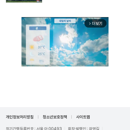
더보기
arrow_forward_ios
Unmute
개인정보처리방침
청소년보호정책
사이트맵
정기간행등록번호 : 서울 아 00493
회장·발행인 : 곽영길