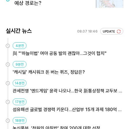
예상 경로는?
실시간 뉴스
08.07 18:46
UPDATE
4분전
與 "'하늘이법' 여야 공동 발의 괜찮아…그것이 협치"
9분전
'캐시딜' 캐시워크 돈 버는 퀴즈, 정답은?
14분전
관세전쟁 '엔드게임' 윤곽 나오나…한국 新통상정책 교두보 활
용해야
17분전
섬유패션 글로벌 경쟁력 키운다…산업부 15개 과제 180억 지
원
18분전
농식품부, '천원의 아침밥' 참여 200개 대학 선정