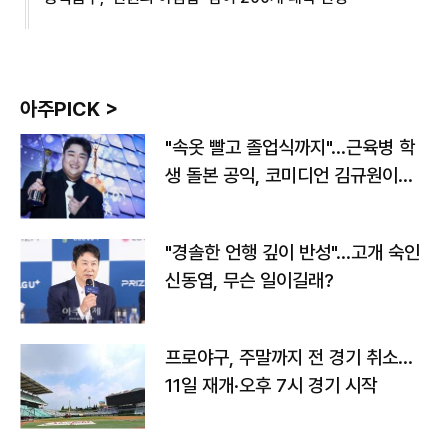
아주PICK >
"속옷 빨고 졸업식까지"…근육병 학
생 돌본 공익, 코미디언 김규원이었
다
"경솔한 언행 깊이 반성"…고개 숙인
신동엽, 무슨 일이길래?
프로야구, 주말까지 전 경기 취소…
11일 재개·오후 7시 경기 시작