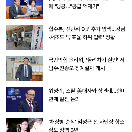
에 '맹공'…"공급 억제기"
합수본, 선관위 9곳 추가 압색…강남
·서초도 '투표율 허위 입력' 정황
국민의힘 윤리위, '돌려차기 실언' 서
범수·진종오 징계절차 개시
위성락, 스틸 美대사와 상견례…한미
관계 발전 논의
'채상병 순직' 임성근 전 사단장 항소
심도 징역 3년