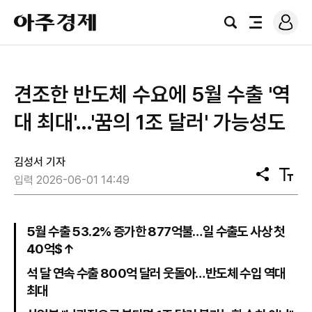
로
아
그
검
전
주
인
색
체
경
메
제
뉴
견조한 반도체 수요에 5월 수출 '역
대 최대'…'꿈의 1조 달러' 가능성도
김성서 기자
공
텍
입력 2026-06-01 14:49
유
스
트
크
기
5월 수출 53.2% 증가한 877억불…일 수출도 사상 첫
40억$↑
석 달 연속 수출 800억 달러 웃돌아…반도체 수입 역대
최대