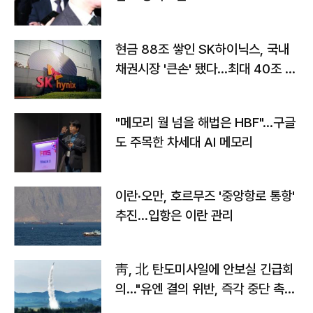
현금 88조 쌓인 SK하이닉스, 국내
채권시장 '큰손' 됐다…최대 40조 투
자
"메모리 월 넘을 해법은 HBF"…구글
도 주목한 차세대 AI 메모리
이란·오만, 호르무즈 '중앙항로 통항'
추진…입항은 이란 관리
靑, 北 탄도미사일에 안보실 긴급회
의…"유엔 결의 위반, 즉각 중단 촉
구"