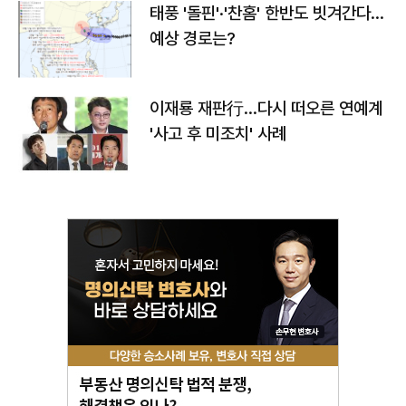
태풍 '돌핀'·'찬홈' 한반도 빗겨간다…
예상 경로는?
이재룡 재판行…다시 떠오른 연예계
'사고 후 미조치' 사례