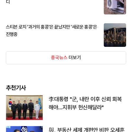
디
스티븐 로치 '과거의 홍콩'은 끝났지만 '새로운 홍콩'은
진행중
중국뉴스
더보기
추천기사
李대통령 "군, 내란 이후 신뢰 회복
해야…지휘부 헌신해달라"
與, 부동산 세제 개편안 비판 오세훈