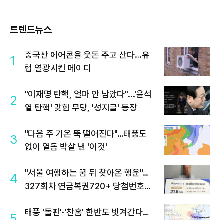
트렌드뉴스
중국산 에어콘을 웃돈 주고 산다...유
1
럽 열광시킨 메이디
"이재명 탄핵, 얼마 안 남았다"...'윤석
2
열 탄핵' 맞힌 무당, '성지글' 등장
"다음 주 기온 뚝 떨어진다"…태풍도
3
없이 열돔 박살 낸 '이것'
"서울 여행하는 꿈 뒤 찾아온 행운"…
4
327회차 연금복권720+ 당첨번호조
회 주목
태풍 '돌핀'·'찬홈' 한반도 빗겨간다…
5