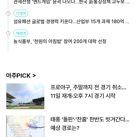
관세전쟁 '엔드게임' 윤곽 나오나…한국 新통상정책 교두보 활
용해야
17분전
섬유패션 글로벌 경쟁력 키운다…산업부 15개 과제 180억 지
원
18분전
농식품부, '천원의 아침밥' 참여 200개 대학 선정
아주PICK >
프로야구, 주말까지 전 경기 취소…
11일 재개·오후 7시 경기 시작
태풍 '돌핀'·'찬홈' 한반도 빗겨간다…
예상 경로는?