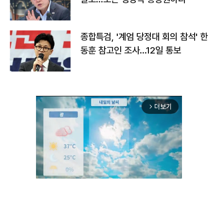
종합특검, '계엄 당정대 회의 참석' 한
동훈 참고인 조사...12일 통보
더보기
arrow_forward_ios
Unmute