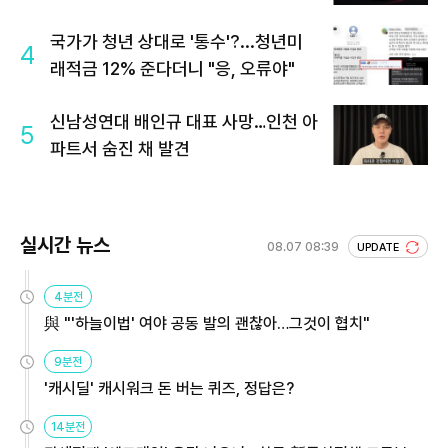
국가가 청년 상대로 '통수'?...청년미
4
래적금 12% 준다더니 "응, 오류야"
신남성연대 배인규 대표 사망…인천 아
5
파트서 숨진 채 발견
실시간 뉴스
08.07 08:39
UPDATE
4분전
與 "'하늘이법' 여야 공동 발의 괜찮아…그것이 협치"
9분전
'캐시딜' 캐시워크 돈 버는 퀴즈, 정답은?
14분전