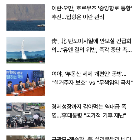
이란·오만, 호르무즈 '중앙항로 통항'
추진…입항은 이란 관리
靑, 北 탄도미사일에 안보실 긴급회
의…"유엔 결의 위반, 즉각 중단 촉
구"
여야, '부동산 세제 개편안' 공방…
"실거주자 보호" vs "무책임의 극치"
경제성장까지 갉아먹는 역대급 폭
염…李대통령 "국가적 기후 재난"
구광모-젠슨황, 美 실리콘밸리서 다