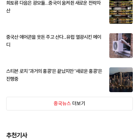
희토류 다음은 광모듈…중국이 움켜쥔 새로운 전략자
산
중국산 에어콘을 웃돈 주고 산다...유럽 열광시킨 메이
디
스티븐 로치 '과거의 홍콩'은 끝났지만 '새로운 홍콩'은
진행중
중국뉴스
더보기
추천기사