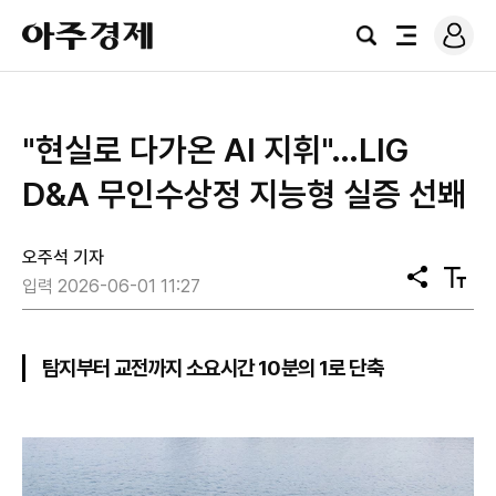
로
아
그
검
전
주
인
색
체
경
메
제
뉴
"현실로 다가온 AI 지휘"…LIG
D&A 무인수상정 지능형 실증 선봬
오주석 기자
공
텍
입력 2026-06-01 11:27
유
스
트
크
기
탐지부터 교전까지 소요시간 10분의 1로 단축