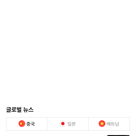
글로벌 뉴스
중국
일본
베트남