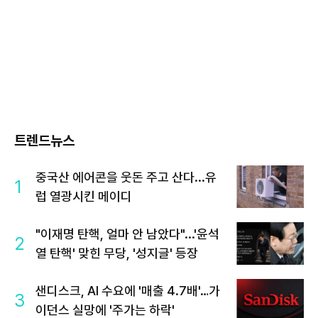
트렌드뉴스
중국산 에어콘을 웃돈 주고 산다...유
1
럽 열광시킨 메이디
"이재명 탄핵, 얼마 안 남았다"...'윤석
2
열 탄핵' 맞힌 무당, '성지글' 등장
샌디스크, AI 수요에 '매출 4.7배'…가
3
이던스 실망에 '주가는 하락'