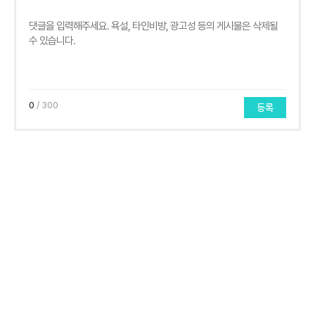
0
/ 300
등록