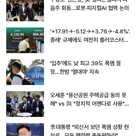
음주 회동…로봇·피지컬AI 협력 논의
'+17.91→-5.12→+3.76→-4.8%'…'
종레' 규제에도 여전히 롤러코스터
타는 코스피
'입추'에도 낮 최고 39도 폭염 절
정…한밤 '열대야' 지속
오세훈 "용산공원 주택공급 동의 못
해" vs 與 "정치적 어젠다로 사용"
맞불
李대통령 "외신서 보던 폭염 상황 현
실로…모든 행정력 총동원하라"